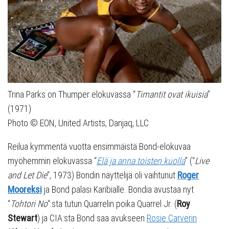
Trina Parks on Thumper elokuvassa “
Timantit ovat ikuisia
”
(1971)
Photo © EON, United Artists, Danjaq, LLC
Reilua kymmentä vuotta ensimmäistä Bond-elokuvaa
myöhemmin elokuvassa “
Elä ja anna toisten kuolla
” (“
Live
and Let
Die
“, 1973) Bondin näyttelijä oli vaihtunut
Roger
Mooreksi
ja Bond palasi Karibialle. Bondia avustaa nyt
“
Tohtori No
“:sta tutun Quarrelin poika Quarrel Jr. (
Roy
Stewart
) ja CIA:sta Bond saa avukseen
Rosie Carverin