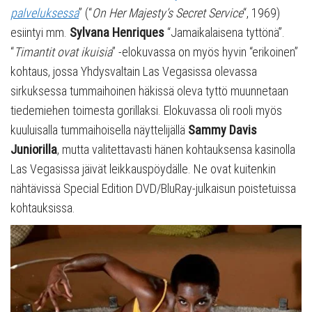
palveluksessa
” (“
On Her Majesty’s Secret Service
“, 1969)
esiintyi mm.
Sylvana Henriques
“Jamaikalaisena tyttönä”.
“
Timantit ovat ikuisia
” -elokuvassa on myös hyvin “erikoinen”
kohtaus, jossa Yhdysvaltain Las Vegasissa olevassa
sirkuksessa tummaihoinen häkissä oleva tyttö muunnetaan
tiedemiehen toimesta gorillaksi. Elokuvassa oli rooli myös
kuuluisalla tummaihoisella näyttelijällä
Sammy Davis
Juniorilla
, mutta valitettavasti hänen kohtauksensa kasinolla
Las Vegasissa jäivät leikkauspöydälle. Ne ovat kuitenkin
nähtävissä Special Edition DVD/BluRay-julkaisun poistetuissa
kohtauksissa.