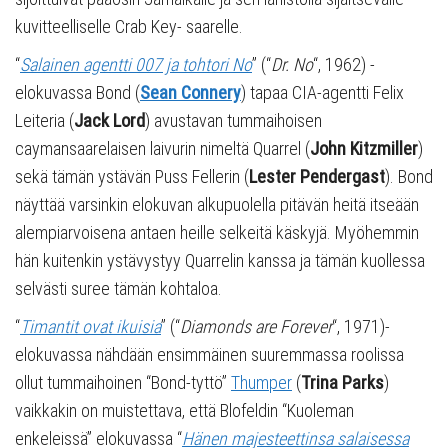
kuvitteelliselle Crab Key- saarelle.
“
Salainen agentti 007 ja tohtori No
” (“
Dr. No
“, 1962) -
elokuvassa Bond (
Sean Connery
) tapaa CIA-agentti Felix
Leiteria (
Jack Lord
) avustavan tummaihoisen
caymansaarelaisen laivurin nimeltä Quarrel (
John Kitzmiller
)
sekä tämän ystävän Puss Fellerin (
Lester Pendergast
). Bond
näyttää varsinkin elokuvan alkupuolella pitävän heitä itseään
alempiarvoisena antaen heille selkeitä käskyjä. Myöhemmin
hän kuitenkin ystävystyy Quarrelin kanssa ja tämän kuollessa
selvästi suree tämän kohtaloa.
“
Timantit ovat ikuisia
” (“
Diamonds are Forever
“, 1971)-
elokuvassa nähdään ensimmäinen suuremmassa roolissa
ollut tummaihoinen “Bond-tyttö”
Thumper
(
Trina Parks
)
vaikkakin on muistettava, että Blofeldin “Kuoleman
enkeleissä” elokuvassa “
Hänen majesteettinsa salaisessa