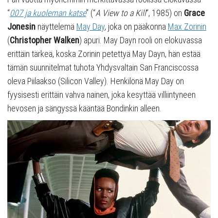
“
007 ja kuoleman katse
” (“
A View to a Kill
“, 1985) on
Grace
Jonesin
näyttelemä
May Day
, joka on pääkonna
Max Zorinin
(
Christopher Walken
) apuri. May Dayn rooli on elokuvassa
erittäin tärkeä, koska Zorinin petettyä May Dayn, hän estää
tämän suunnitelmat tuhota Yhdysvaltain San Franciscossa
oleva Piilaakso (Silicon Valley). Henkilönä May Day on
fyysisesti erittäin vahva nainen, joka kesyttää villiintyneen
hevosen ja sängyssä kääntää Bondinkin alleen.