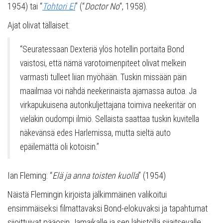
1954) tai “
Tohtori Ei
” (“
Doctor No
“, 1958).
Ajat olivat tällaiset:
“Seuratessaan Dexteriä ylös hotellin portaita Bond
vaistosi, että nämä varotoimenpiteet olivat melkein
varmasti tulleet liian myöhään. Tuskin missään päin
maailmaa voi nähdä neekerinaista ajamassa autoa. Ja
virkapukuisena autonkuljettajana toimiva neekeritär on
vieläkin oudompi ilmiö. Sellaista saattaa tuskin kuvitella
näkevänsä edes Harlemissa, mutta sieltä auto
epäilemättä oli kotoisin.”
Ian Fleming: “
Elä ja anna toisten kuolla
” (1954)
Näistä Flemingin kirjoista jälkimmäinen valikoitui
ensimmäiseksi filmattavaksi Bond-elokuvaksi ja tapahtumat
sijoittuivat pääosin Jamaikalle ja sen lähistöllä sijaitsevalle