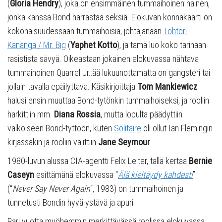
(
Gloria Hendry
), joka on ensimmäinen tummaihoinen nainen,
jonka kanssa Bond harrastaa seksiä. Elokuvan konnakaarti on
kokonaisuudessaan tummaihoisia, johtajanaan
Tohtori
Kananga / Mr. Big
(
Yaphet
Kotto
), ja tämä luo koko tarinaan
rasistista sävyä. Oikeastaan jokainen elokuvassa nähtävä
tummaihoinen Quarrel Jr.:ää lukuunottamatta on gangsteri tai
jollain tavalla epäilyttävä. Käsikirjoittaja
Tom Mankiewicz
halusi ensin muuttaa Bond-tytönkin tummaihoiseksi, ja rooliin
harkittiin mm.
Diana Rossia
, mutta lopulta päädyttiin
valkoiseen Bond-tyttöön, kuten
Solitaire
oli ollut Ian Flemingin
kirjassakin ja rooliin valittiin
Jane Seymour
.
1980-luvun alussa CIA-agentti Felix Leiter, tällä kertaa
Bernie
Caseyn
esittämänä elokuvassa “
Älä kieltäydy kahdesti
”
(“
Never Say Never Again
“, 1983) on tummaihoinen ja
tunnetusti Bondin hyvä ystävä ja apuri.
Pari vuotta myöhemmin merkittävässä roolissa elokuvassa