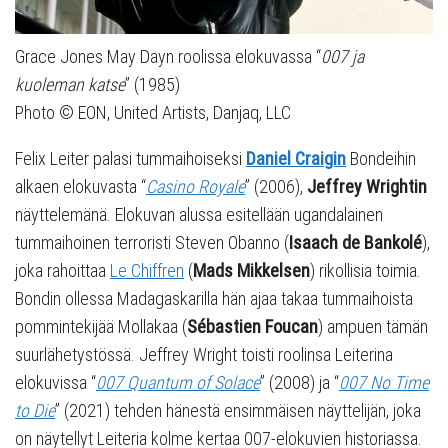
Grace Jones May Dayn roolissa elokuvassa “
007 ja
kuoleman katse
” (1985)
Photo © EON, United Artists, Danjaq, LLC
Felix Leiter palasi tummaihoiseksi
Daniel Craigin
Bondeihin
alkaen elokuvasta “
Casino Royale
” (2006),
Jeffrey Wrightin
näyttelemänä. Elokuvan alussa esitellään ugandalainen
tummaihoinen terroristi Steven Obanno (
Isaach de Bankolé
),
joka rahoittaa
Le Chiffren
(
Mads Mikkelsen
) rikollisia toimia.
Bondin ollessa Madagaskarilla hän ajaa takaa tummaihoista
pommintekijää Mollakaa (
Sébastien Foucan
) ampuen tämän
suurlähetystössä. Jeffrey Wright toisti roolinsa Leiterina
elokuvissa “
007 Quantum of Solace
” (2008) ja “
007 No Time
to Die
” (2021) tehden hänestä ensimmäisen näyttelijän, joka
on näytellyt Leiteria kolme kertaa 007-elokuvien historiassa.