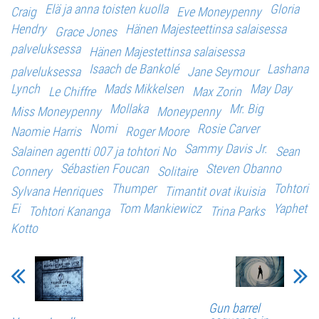
Elä ja anna toisten kuolla
Gloria
Craig
Eve Moneypenny
Hendry
Hänen Majesteettinsa salaisessa
Grace Jones
palveluksessa
Hänen Majestettinsa salaisessa
Isaach de Bankolé
Lashana
palveluksessa
Jane Seymour
Lynch
Mads Mikkelsen
May Day
Le Chiffre
Max Zorin
Mollaka
Mr. Big
Miss Moneypenny
Moneypenny
Nomi
Rosie Carver
Naomie Harris
Roger Moore
Sammy Davis Jr.
Salainen agentti 007 ja tohtori No
Sean
Sébastien Foucan
Steven Obanno
Connery
Solitaire
Thumper
Tohtori
Sylvana Henriques
Timantit ovat ikuisia
Ei
Tom Mankiewicz
Yaphet
Tohtori Kananga
Trina Parks
Kotto
Gun barrel