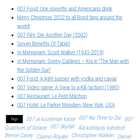
007 Food: Une noisette and Americano drink
Merry Christmas 2022 to all Bond fans around the
world!
007 Film: Die Another Day (2002)
Seven Benefits Of Tablet
In Memoriam: Scott Walker (1943-2019)
In Memoriam: Sonny Caldinez – Kra in “The Man with
the Golden Gun”
007 Food: A light supper with vodka and caviar
007 Video game: A View to a Kill (action) (1985)
007 Restaurant: Le Petit Mâchon
007 Hotel: Le Parker Meridien, New York, USA
007 No TIme to Die
007 ja kuoleman katse
007
Tags
007 Skyfall
Quantum of Solace
Älä kieltäydy kahdesti
Bernie Casey
Christopher Walken
Casino Royale
Daniel