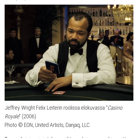
Jeffrey Wright Felix Leiterin roolissa elokuvassa “
Casino
Royale
” (2006)
Photo © EON, United Artists, Danjaq, LLC