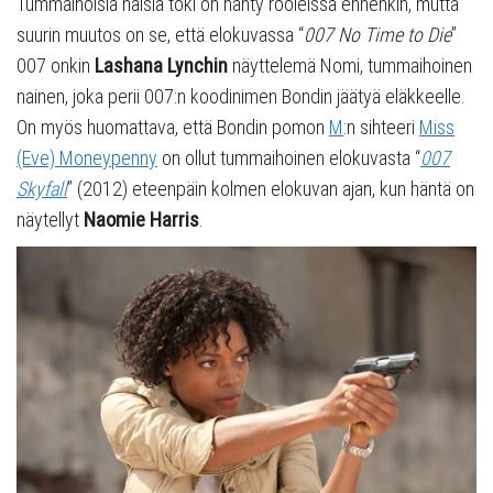
Tummaihoisia naisia toki on nähty rooleissa ennenkin, mutta
suurin muutos on se, että elokuvassa “
007 No Time to
Die
”
007 onkin
Lashana Lynchin
näyttelemä Nomi, tummaihoinen
nainen, joka perii 007:n koodinimen Bondin jäätyä eläkkeelle.
On myös huomattava, että Bondin pomon
M
:n sihteeri
Miss
(Eve) Moneypenny
on ollut tummaihoinen elokuvasta “
007
Skyfall
” (2012) eteenpäin kolmen elokuvan ajan, kun häntä on
näytellyt
Naomie Harris
.