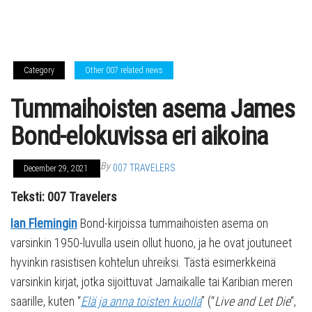
Category
Other 007 related news
Tummaihoisten asema James
Bond-elokuvissa eri aikoina
By
007 TRAVELERS
December 29, 2021
Teksti: 007 Travelers
Ian Flemingin
Bond-kirjoissa tummaihoisten asema on
varsinkin 1950-luvulla usein ollut huono, ja he ovat joutuneet
hyvinkin rasistisen kohtelun uhreiksi. Tästä esimerkkeinä
varsinkin kirjat, jotka sijoittuvat Jamaikalle tai Karibian meren
saarille, kuten “
Elä ja anna toisten kuolla
” (“
Live and Let Die
“,