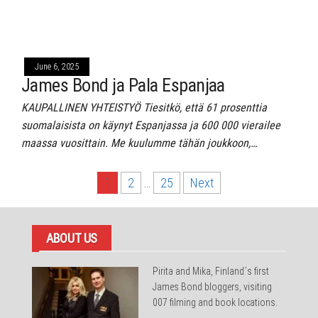
June 6, 2025
James Bond ja Pala Espanjaa
KAUPALLINEN YHTEISTYÖ Tiesitkö, että 61 prosenttia
suomalaisista on käynyt Espanjassa ja 600 000 vierailee
maassa vuosittain. Me kuulumme tähän joukkoon,…
Posts
1
2
…
25
Next
pagination
ABOUT US
Pirita and Mika, Finland´s first
James Bond bloggers, visiting
007 filming and book locations.