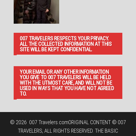
007 TRAVELERS RESPECTS YOUR PRIVACY.
ALL THE COLLECTED INFORMATION AT THIS
SITE WILL BE KEPT CONFIDENTIAL.
YOUR EMAIL OR ANY OTHER INFORMATION
YOU GIVE TO 007 TRAVELERS WILL BE HELD
WITH THE UTMOST CARE, AND WILL NOT BE
USED IN WAYS THAT YOU HAVE NOT AGREED
TO.
© 2026
007 Travelers.com
ORIGINAL CONTENT © 007
TRAVELERS, ALL RIGHTS RESERVED. THE BASIC