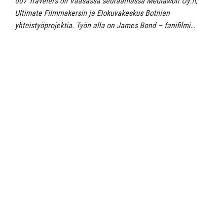
007 Travelers oli Vaasassa seuraamassa Mediawolf Oy:n,
Ultimate Filmmakersin ja Elokuvakeskus Botnian
yhteistyöprojektia. Työn alla on James Bond – fanifilmi…