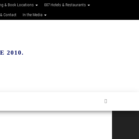
ing & Book Locations
007 Hotels & Restaurants
 & Contact
In the Media
 2010.