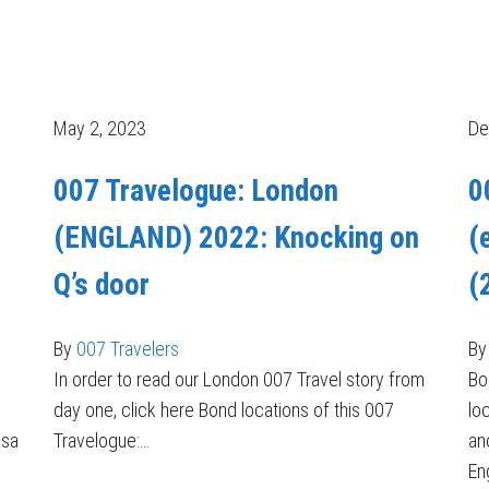
May 2, 2023
De
007 Travelogue: London
0
(ENGLAND) 2022: Knocking on
(
Q’s door
(
By
007 Travelers
By
e
In order to read our London 007 Travel story from
Bo
day one, click here Bond locations of this 007
lo
ssa
Travelogue:…
an
En