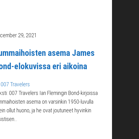
cember 29, 2021
ummaihoisten asema James
ond-elokuvissa eri aikoina
007 Travelers
ksti: 007 Travelers Ian Flemingin Bond-kirjoissa
mmaihoisten asema on varsinkin 1950-luvulla
ein ollut huono, ja he ovat joutuneet hyvinkin
sistisen…