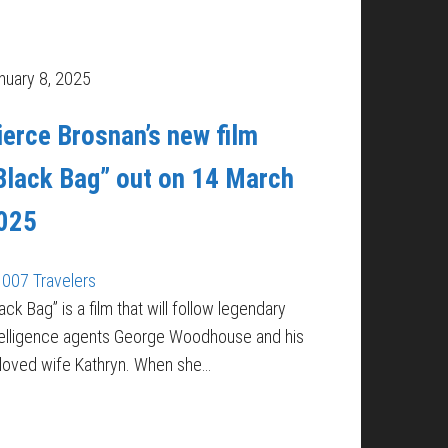
nuary 8, 2025
ierce Brosnan’s new film
Black Bag” out on 14 March
025
007 Travelers
lack Bag” is a film that will follow legendary
telligence agents George Woodhouse and his
loved wife Kathryn. When she…