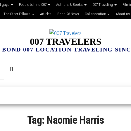
d guys
People behind 007
Authors & Books
007 Traveling
Film
The Other Fellows
Articles
Bond 26 News
Collaboration
About us
007 TRAVELERS
 BOND 007 LOCATION TRAVELING SINCE
Tag:
Naomie Harris