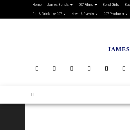
Home
James Bonds
007 Films
Bond Girls
Ba
Eat & Drink like 007
News & Events
007 Products
JAMES