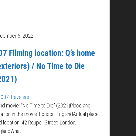
cember 6, 2022
07 Filming location: Q’s home
exteriors) / No Time to Die
2021)
007 Travelers
nd movie: “No Time to Die” (2021)Place and
cation in the movie: London, EnglandActual place
d location: 42 Roupell Street, London,
glandWhat…