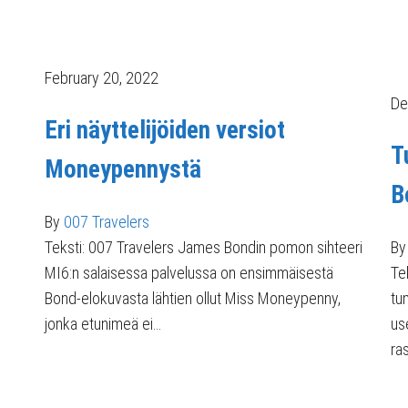
February 20, 2022
De
Eri näyttelijöiden versiot
T
Moneypennystä
B
By
007 Travelers
Teksti: 007 Travelers James Bondin pomon sihteeri
By
MI6:n salaisessa palvelussa on ensimmäisestä
Te
Bond-elokuvasta lähtien ollut Miss Moneypenny,
tu
jonka etunimeä ei…
us
ra