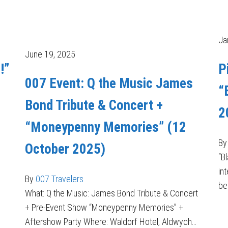
Ja
June 19, 2025
!”
P
007 Event: Q the Music James
“
Bond Tribute & Concert +
2
“Moneypenny Memories” (12
By
October 2025)
“B
in
By
007 Travelers
be
What: Q the Music: James Bond Tribute & Concert
+ Pre-Event Show “Moneypenny Memories” +
Aftershow Party Where: Waldorf Hotel, Aldwych…