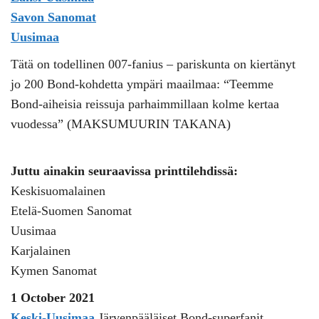
Savon Sanomat
Uusimaa
Tätä on todellinen 007-fanius – pariskunta on kiertänyt
jo 200 Bond-kohdetta ympäri maailmaa: “Teemme
Bond-aiheisia reissuja parhaimmillaan kolme kertaa
vuodessa” (MAKSUMUURIN TAKANA)
Juttu ainakin seuraavissa printtilehdissä:
Keskisuomalainen
Etelä-Suomen Sanomat
Uusimaa
Karjalainen
Kymen Sanomat
1 October 2021
Keski-Uusimaa
Järvenpääläiset Bond-superfanit