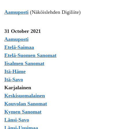
Aamuposti
(Näköislehden Digiliite)
31 October 2021
Aamuposti
Etelä-Saimaa
Etelä-Suomen Sanomat
Iisalmen Sanomat
Itä-Häme
Itä-Savo
Karjalainen
Keskisuomalainen
Kouvolan Sanomat
Kymen Sanomat
Länsi-Savo
Länsi-Uusimaa