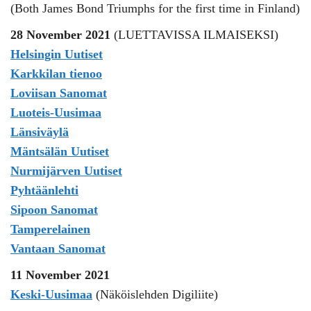
(Both James Bond Triumphs for the first time in Finland)
28 November 2021
(LUETTAVISSA ILMAISEKSI)
Helsingin Uutiset
Karkkilan tienoo
Loviisan Sanomat
Luoteis-Uusimaa
Länsiväylä
Mäntsälän Uutiset
Nurmijärven Uutiset
Pyhtäänlehti
Sipoon Sanomat
Tamperelainen
Vantaan Sanomat
11 November 2021
Keski-Uusimaa
(Näköislehden Digiliite)