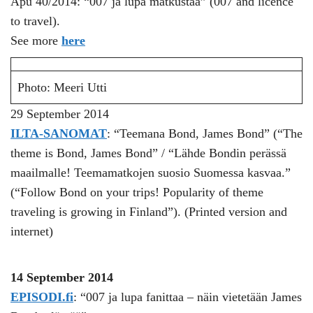
Apu 40/2014: “007 ja lupa matkustaa” (007 and licence
to travel).
See more
here
Photo: Meeri Utti
29 September 2014
ILTA-SANOMAT
: “Teemana Bond, James Bond” (“The
theme is Bond, James Bond” / “Lähde Bondin perässä
maailmalle! Teemamatkojen suosio Suomessa kasvaa.”
(“Follow Bond on your trips! Popularity of theme
traveling is growing in Finland”). (Printed version and
internet)
14 September 2014
EPISODI.fi
: “007 ja lupa fanittaa – näin vietetään James