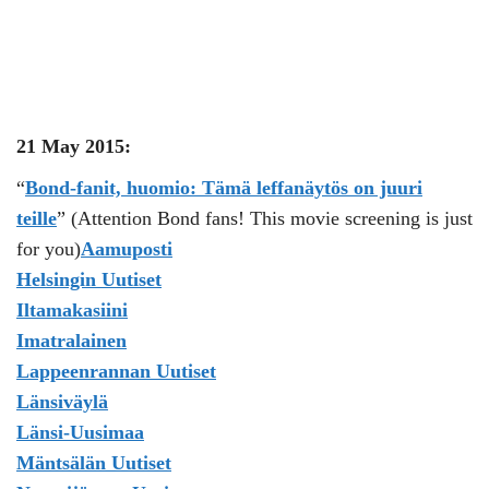
21 May 2015:
“
Bond-fanit, huomio: Tämä leffanäytös on juuri
teille
” (Attention Bond fans! This movie screening is just
for you)
Aamuposti
Helsingin Uutiset
Iltamakasiini
Imatralainen
Lappeenrannan Uutiset
Länsiväylä
Länsi-Uusimaa
Mäntsälän Uutiset