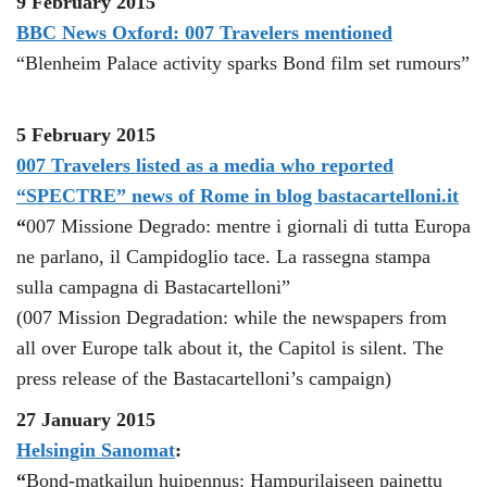
9 February 2015
BBC News Oxford: 007 Travelers mentioned
“Blenheim Palace activity sparks Bond film set rumours”
5 February 2015
007 Travelers listed as a media who reported
“SPECTRE” news of Rome in blog bastacartelloni.it
“
007 Missione Degrado: mentre i giornali di tutta Europa
ne parlano, il Campidoglio tace. La rassegna stampa
sulla campagna di Bastacartelloni”
(007 Mission Degradation: while the newspapers from
all over Europe talk about it, the Capitol is silent. The
press release of the Bastacartelloni’s campaign)
27 January 2015
Helsingin Sanomat
:
“
Bond-matkailun huipennus: Hampurilaiseen painettu