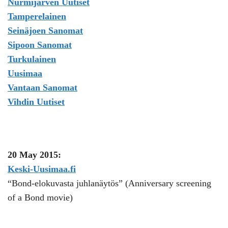
Nurmijärven Uutiset
Tamperelainen
Seinäjoen Sanomat
Sipoon Sanomat
Turkulainen
Uusimaa
Vantaan Sanomat
Vihdin Uutiset
20 May 2015:
Keski-Uusimaa.fi
“Bond-elokuvasta juhlanäytös” (Anniversary screening
of a Bond movie)