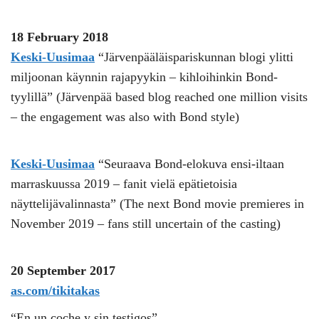
18 February 2018
Keski-Uusimaa
“Järvenpääläispariskunnan blogi ylitti
miljoonan käynnin rajapyykin – kihloihinkin Bond-
tyylillä” (Järvenpää based blog reached one million visits
– the engagement was also with Bond style)
Keski-Uusimaa
“Seuraava Bond-elokuva ensi-iltaan
marraskuussa 2019 – fanit vielä epätietoisia
näyttelijävalinnasta” (The next Bond movie premieres in
November 2019 – fans still uncertain of the casting)
20 September 2017
as.com/tikitakas
“En un coche y sin testigos”