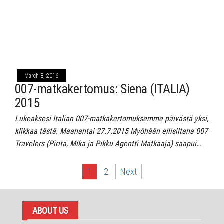
March 8, 2016
007-matkakertomus: Siena (ITALIA)
2015
Lukeaksesi Italian 007-matkakertomuksemme päivästä yksi,
klikkaa tästä. Maanantai 27.7.2015 Myöhään eilisiltana 007
Travelers (Pirita, Mika ja Pikku Agentti Matkaaja) saapui…
Posts
1
2
Next
pagination
ABOUT US