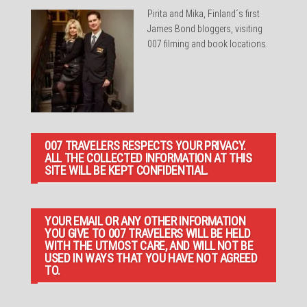
Pirita and Mika, Finland´s first
James Bond bloggers, visiting
007 filming and book locations.
007 TRAVELERS RESPECTS YOUR PRIVACY.
ALL THE COLLECTED INFORMATION AT THIS
SITE WILL BE KEPT CONFIDENTIAL.
YOUR EMAIL OR ANY OTHER INFORMATION
YOU GIVE TO 007 TRAVELERS WILL BE HELD
WITH THE UTMOST CARE, AND WILL NOT BE
USED IN WAYS THAT YOU HAVE NOT AGREED
TO.