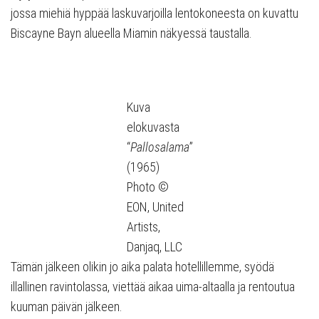
jossa miehiä hyppää laskuvarjoilla lentokoneesta on kuvattu
Biscayne Bayn alueella Miamin näkyessä taustalla.
Kuva
elokuvasta
“
Pallosalama
”
(1965)
Photo ©
EON, United
Artists,
Danjaq, LLC
Tämän jälkeen olikin jo aika palata hotellillemme, syödä
illallinen ravintolassa, viettää aikaa uima-altaalla ja rentoutua
kuuman päivän jälkeen.