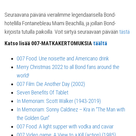
Seuraavana päivänä vierailimme legendaarisella Bond-
hotellilla Fontainebleau Miami Beachillä, ja joillain Bond-
kirjoista tutuilla paikoilla. Voit siirtyä seuraavaan päivään
tästä
Katso lisää 007-MATKAKERTOMUKSIA
täältä
007 Food: Une noisette and Americano drink
Merry Christmas 2022 to all Bond fans around the
world!
007 Film: Die Another Day (2002)
Seven Benefits Of Tablet
In Memoriam: Scott Walker (1943-2019)
In Memoriam: Sonny Caldinez – Kra in “The Man with
the Golden Gun”
007 Food: A light supper with vodka and caviar
007 Video game: A View to a Kill (action) (1985)