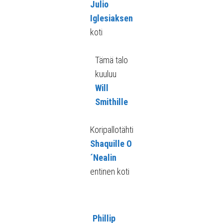
Julio
Iglesiaksen
koti
Tämä talo
kuuluu
Will
Smithille
Koripallotähti
Shaquille O
´Nealin
entinen koti
Phillip