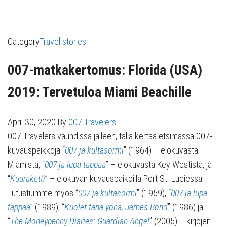
Category
Travel stories
007-matkakertomus: Florida (USA)
2019: Tervetuloa Miami Beachille
April 30, 2020
By
007 Travelers
007 Travelers vauhdissa jälleen, tällä kertaa etsimässä 007-
kuvauspaikkoja “
007 ja kultasormi
” (1964) – elokuvasta
Miamista, “
007 ja lupa tappaa
” – elokuvasta Key Westistä, ja
“
Kuuraketti
” – elokuvan kuvauspaikoilla Port St. Luciessa.
Tutustuimme myös “
007 ja kultasormi
” (1959), “
007 ja lupa
tappaa
” (1989), “
Kuolet tänä yönä, James Bond
” (1986) ja
“
The Moneypenny Diaries: Guardian Angel
” (2005) – kirjojen