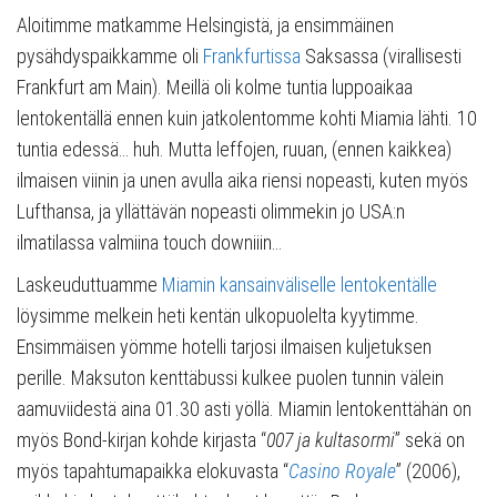
Aloitimme matkamme Helsingistä, ja ensimmäinen
pysähdyspaikkamme oli
Frankfurtissa
Saksassa (virallisesti
Frankfurt am Main). Meillä oli kolme tuntia luppoaikaa
lentokentällä ennen kuin jatkolentomme kohti Miamia lähti. 10
tuntia edessä… huh. Mutta leffojen, ruuan, (ennen kaikkea)
ilmaisen viinin ja unen avulla aika riensi nopeasti, kuten myös
Lufthansa, ja yllättävän nopeasti olimmekin jo USA:n
ilmatilassa valmiina touch downiiin…
Laskeuduttuamme
Miamin kansainväliselle lentokentälle
löysimme melkein heti kentän ulkopuolelta kyytimme.
Ensimmäisen yömme hotelli tarjosi ilmaisen kuljetuksen
perille. Maksuton kenttäbussi kulkee puolen tunnin välein
aamuviidestä aina 01.30 asti yöllä. Miamin lentokenttähän on
myös Bond-kirjan kohde kirjasta “
007 ja kultasormi
” sekä on
myös tapahtumapaikka elokuvasta “
Casino Royale
” (2006),