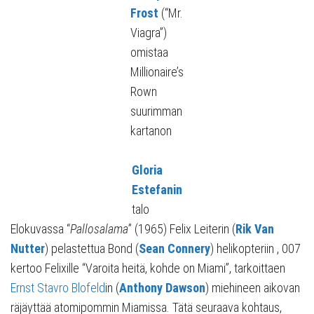
Frost
(“Mr.
Viagra”)
omistaa
Millionaire’s
Rown
suurimman
kartanon
Gloria
Estefanin
talo
Elokuvassa “
Pallosalama
” (1965) Felix Leiterin (
Rik Van
Nutter
) pelastettua Bond (
Sean Connery
) helikopteriin , 007
kertoo Felixille “Varoita heitä, kohde on Miami”, tarkoittaen
Ernst Stavro Blofeld
in (
Anthony Dawson
) miehineen aikovan
räjäyttää atomipommin Miamissa. Tätä seuraava kohtaus,