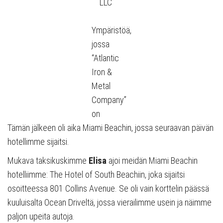
LLC
Ympäristöä,
jossa
“Atlantic
Iron &
Metal
Company”
on
Tämän jälkeen oli aika Miami Beachin, jossa seuraavan päivän
hotellimme sijaitsi.
Mukava taksikuskimme
Elisa
ajoi meidän Miami Beachin
hotelliimme: The Hotel of South Beachiin, joka sijaitsi
osoitteessa 801 Collins Avenue. Se oli vain korttelin päässä
kuuluisalta Ocean Driveltä, jossa vierailimme usein ja näimme
paljon upeita autoja.