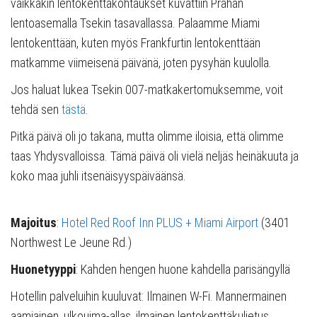
vaikkakin lentokenttäkohtaukset kuvattiin Prahan
lentoasemalla Tsekin tasavallassa. Palaamme Miami
lentokenttään, kuten myös Frankfurtin lentokenttään
matkamme viimeisenä päivänä, joten pysyhän kuulolla.
Jos haluat lukea Tsekin 007-matkakertomuksemme, voit
tehdä sen
tästä
.
Pitkä päivä oli jo takana, mutta olimme iloisia, että olimme
taas Yhdysvalloissa. Tämä päivä oli vielä neljäs heinäkuuta ja
koko maa juhli itsenäisyyspäiväänsä.
Majoitus
:
Hotel Red Roof Inn PLUS + Miami Airport
(3401
Northwest Le Jeune Rd.)
Huonetyyppi
: Kahden hengen huone kahdella parisängyllä
Hotellin palveluihin kuuluvat: Ilmainen W-Fi. Mannermainen
aamiainen, ulkouima-allas, ilmainen lentokenttäkuljetus