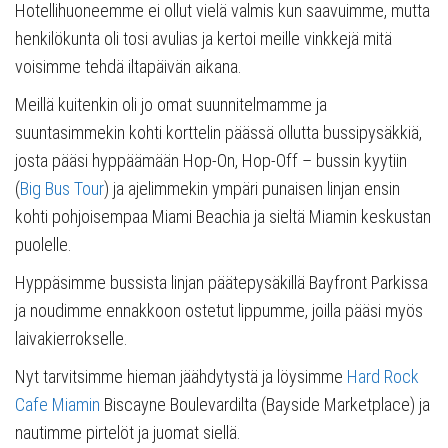
Hotellihuoneemme ei ollut vielä valmis kun saavuimme, mutta
henkilökunta oli tosi avulias ja kertoi meille vinkkejä mitä
voisimme tehdä iltapäivän aikana.
Meillä kuitenkin oli jo omat suunnitelmamme ja
suuntasimmekin kohti korttelin päässä ollutta bussipysäkkiä,
josta pääsi hyppäämään Hop-On, Hop-Off – bussin kyytiin
(
Big Bus Tour
) ja ajelimmekin ympäri punaisen linjan ensin
kohti pohjoisempaa Miami Beachia ja sieltä Miamin keskustan
puolelle.
Hyppäsimme bussista linjan päätepysäkillä Bayfront Parkissa
ja noudimme ennakkoon ostetut lippumme, joilla pääsi myös
laivakierrokselle.
Nyt tarvitsimme hieman jäähdytystä ja löysimme
Hard Rock
Cafe Miamin
Biscayne Boulevardilta (Bayside Marketplace) ja
nautimme pirtelöt ja juomat siellä.