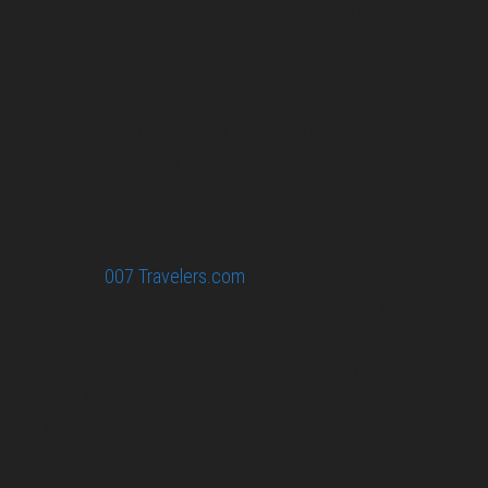
007 Travelers respects your privacy. All the
collected information at this site will be kept
confidential.
Your email or any other information you give to
007 Travelers will be held with the utmost care,
and will not be used in ways that you have not
agreed to.
© 2026
007 Travelers.com
ORIGINAL CONTENT © 007
TRAVELERS, ALL RIGHTS RESERVED. THE BASIC
CONCEPT OF THIS SITE AND IDEAS BY 007 TRAVELERS.
007 TRAVELERS IS AN UNOFFICIAL WEBSITE
(ESTABLISHED 08/2013) WITH NO LINK TO THE JAMES
BOND COPYRIGHT HOLDERS.“JAMES BOND”, “007 GUN
LOGO“ AND RELATED JAMES BOND TRADEMARKS ARE