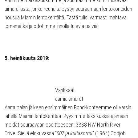
Purimme matkalaukkumme ja suuntasimme kohti mukavaa
uima-allasta, jonka reunalta pystyi seuraamaan lentokoneiden
nousua Miamin lentokentältä. Tästä tulisi varmasti mahtava
lomamatka ja odotimme innolla tulevia päiviä!
5. heinäkuuta 2019:
Värikkäät
aamiaismurot
Aamupalan jälkeen ensimmäinen Bond-kohteemme oli varsin
lähellä Miamin lentokenttää. Pyysimme taksikuskia ajamaan
meidät seuraavaan osoitteeseen: 3338 NW North River
Drive. Siellä elokuvassa “
007 ja kultasormi
” (1964) Oddjob