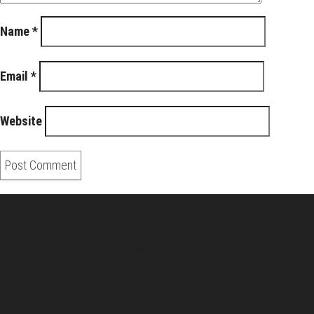
Name
*
Email
*
Website
About Us
Pirita and Mika, Finland´s first James Bond bloggers, visiting
007 filming and book locations.