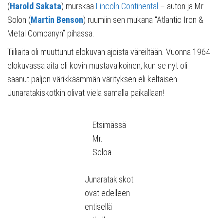
(
Harold Sakata
) murskaa
Lincoln Continental
– auton ja Mr.
Solon (
Martin Benson
) ruumiin sen mukana “Atlantic Iron &
Metal Companyn” pihassa.
Tiiliaita oli muuttunut elokuvan ajoista väreiltään. Vuonna 1964
elokuvassa aita oli kovin mustavalkoinen, kun se nyt oli
saanut paljon värikkäämmän värityksen eli keltaisen.
Junaratakiskotkin olivat vielä samalla paikallaan!
Etsimässä
Mr.
Soloa…
Junaratakiskot
ovat edelleen
entisellä