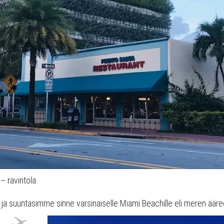
– ravintola
 ja suuntasimme sinne varsinaiselle Miami Beachille eli meren ääre