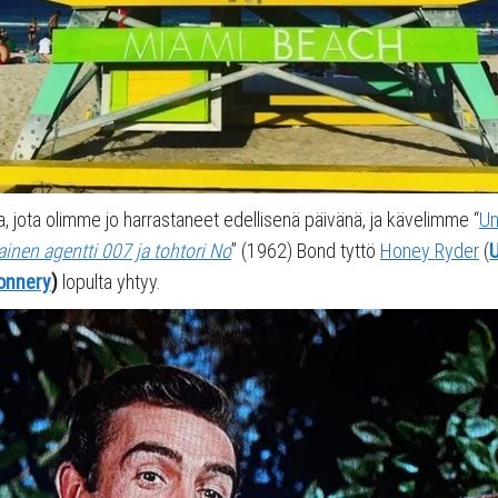
a, jota olimme jo harrastaneet edellisenä päivänä, ja kävelimme “
Un
ainen agentti 007 ja tohtori No
” (1962) Bond tyttö
Honey Ryder
(
U
onnery
)
lopulta yhtyy.