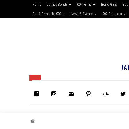
Home
James Bonds
007 Films
Bond Girls
Bad
Eat & Drink like 007
News & Events
007 Products
JA