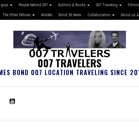
 guys
People behind 007
Authors & Books
007 Traveling
Filmin
The Other Fellows
Articles
Bond 26 News
Collaboration
About us &
007 TRAVELERS
MES BOND 007 LOCATION TRAVELING SINCE 20