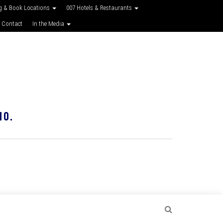
g & Book Locations
007 Hotels & Restaurants
 Contact
In the Media
10.