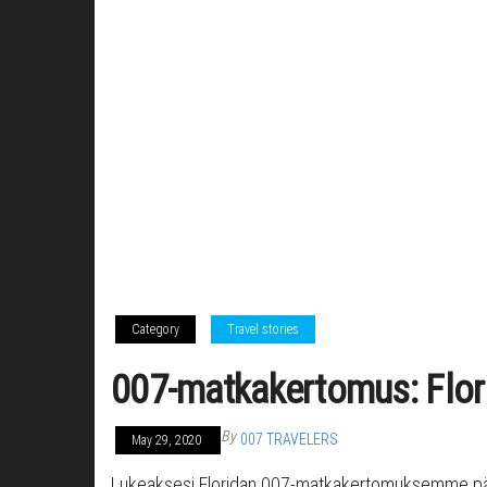
Category
Travel stories
007-matkakertomus: Flori
By
007 TRAVELERS
May 29, 2020
Lukeaksesi Floridan 007-matkakertomuksemme päiv