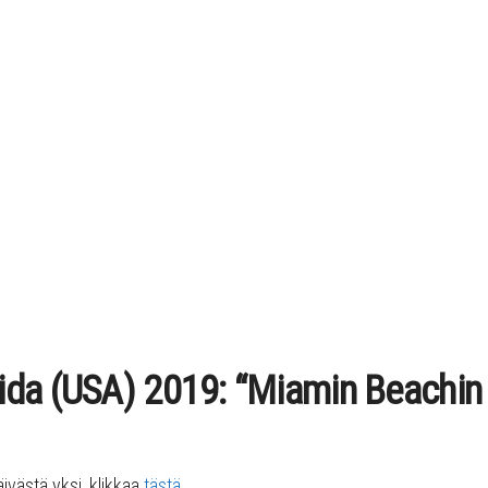
da (USA) 2019: “Miamin Beachin p
ästä yksi, klikkaa
tästä