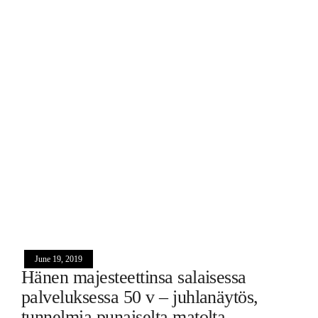
June 19, 2019
Hänen majesteettinsa salaisessa
palveluksessa 50 v – juhlanäytös,
tunnelmia punaiselta matolta