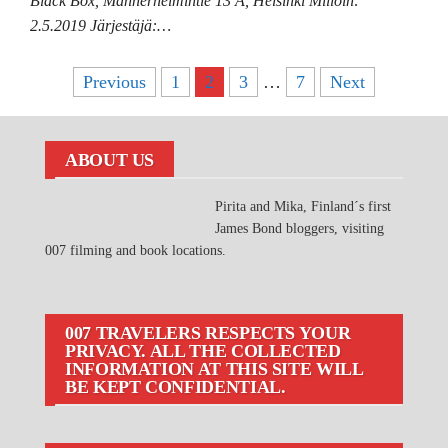
Black Box, Mannerheimintie 13 A, Helsinki Milloin:
2.5.2019 Järjestäjä:…
Posts
Previous
1
2
3
…
7
Next
pagination
ABOUT US
Pirita and Mika, Finland´s first
James Bond bloggers, visiting
007 filming and book locations.
007 TRAVELERS RESPECTS YOUR
PRIVACY. ALL THE COLLECTED
INFORMATION AT THIS SITE WILL
BE KEPT CONFIDENTIAL.