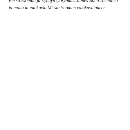
Pekka Elomaa ja Lyhdyn työryhmä: James Bond Nieminen
ja muita muotokuvia Missä: Suomen valokuvataiteen…