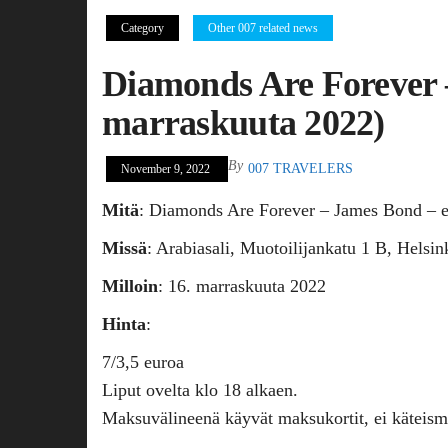
Category
Other 007 related news
Diamonds Are Forever –
marraskuuta 2022)
By
007 TRAVELERS
November 9, 2022
Mitä
: Diamonds Are Forever – James Bond – el
Missä
: Arabiasali, Muotoilijankatu 1 B, Helsin
Milloin
: 16. marraskuuta 2022
Hinta
:
7/3,5 euroa
Liput ovelta klo 18 alkaen.
Maksuvälineenä käyvät maksukortit, ei käteism