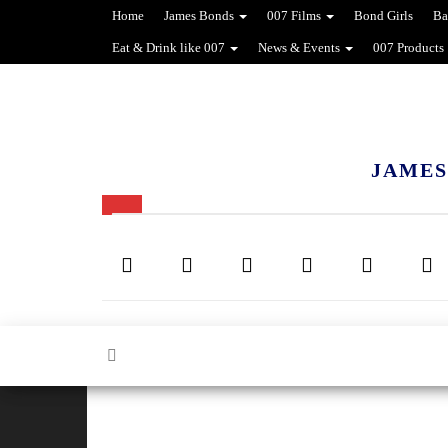
Home
James Bonds
007 Films
Bond Girls
Ba
Eat & Drink like 007
News & Events
007 Products
JAMES