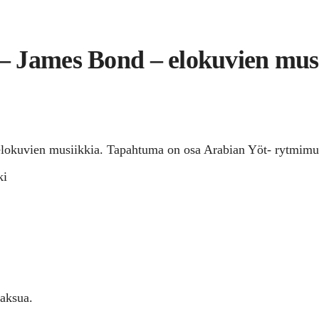
 James Bond – elokuvien musi
okuvien musiikkia. Tapahtuma on osa Arabian Yöt- rytmimusii
ki
aksua.