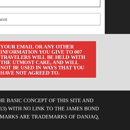
YOUR EMAIL OR ANY OTHER
INFORMATION YOU GIVE TO 007
TRAVELERS WILL BE HELD WITH
THE UTMOST CARE, AND WILL
NOT BE USED IN WAYS THAT YOU
HAVE NOT AGREED TO.
HE BASIC CONCEPT OF THIS SITE AND
013) WITH NO LINK TO THE JAMES BOND
DEMARKS ARE TRADEMARKS OF DANJAQ,