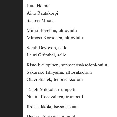
Jutta Halme
Aino Rautakorpi
Santeri Muona
Minja Bovellan, alttoviulu
Mimosa Korhonen, alttoviulu
Sarah Devoyon, sello
Lauri Grünthal, sello
Risto Kauppinen, sopraanosaksofoni/huilu
Sakurako Ishiyama, alttosaksofoni
Olavi Stanek, tenorisaksofoni
Taneli Mikkola, trumpetti
Nuutti Tossavainen, trumpetti
Iiro Jaakkola, bassopasuuna
Henrik Erävaara, rummut