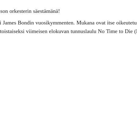
ison orkesterin säestämänä!
äpi James Bondin vuosikymmenten. Mukana ovat itse oikeutetu
istaiseksi viimeisen elokuvan tunnuslaulu No Time to Die (Bi