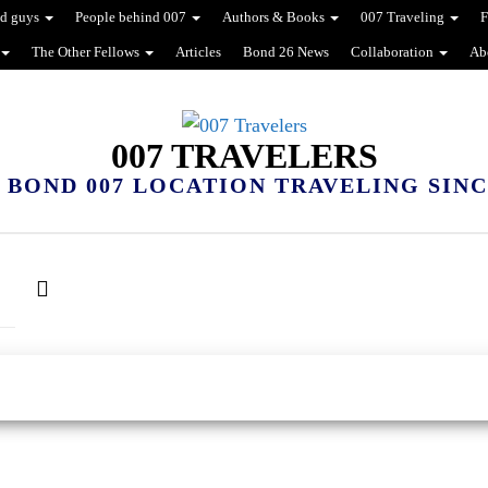
d guys
People behind 007
Authors & Books
007 Traveling
F
The Other Fellows
Articles
Bond 26 News
Collaboration
Ab
007 TRAVELERS
 BOND 007 LOCATION TRAVELING SINCE