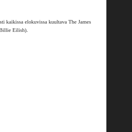
sti kaikissa elokuvissa kuultava The James
llie Eilish).