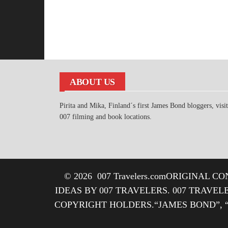
ABOUT US
Pirita and Mika, Finland´s first James Bond bloggers, visi
007 filming and book locations.
© 2026
007 Travelers.com
ORIGINAL CON
IDEAS BY 007 TRAVELERS. 007 TRAVEL
COPYRIGHT HOLDERS.“JAMES BOND”, 