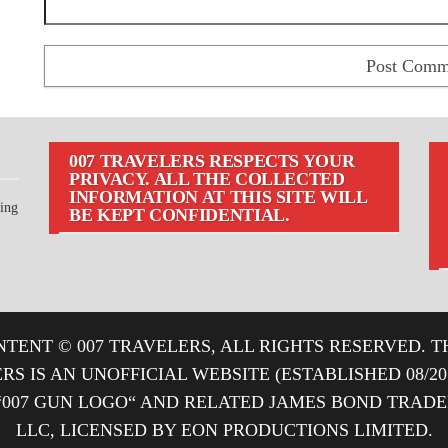
007 TRAVELERS RESPECTS YOUR
PRIVACY. ALL THE COLLECTED
INFORMATION AT THIS SITE WILL
ting
BE KEPT CONFIDENTIAL.
TENT © 007 TRAVELERS, ALL RIGHTS RESERVED. T
ERS IS AN UNOFFICIAL WEBSITE (ESTABLISHED 08/2
“007 GUN LOGO“ AND RELATED JAMES BOND TRA
LLC, LICENSED BY EON PRODUCTIONS LIMITED.