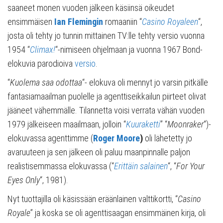
saaneet monen vuoden jälkeen käsiinsä oikeudet
ensimmäisen
Ian Flemingin
romaaniin “
Casino Royaleen
“,
josta oli tehty jo tunnin mittainen TV:lle tehty versio vuonna
1954 “
Climax!
“-nimiseen ohjelmaan ja vuonna 1967 Bond-
elokuvia parodioiva
versio
.
“
Kuolema saa odottaa
“- elokuva oli mennyt jo varsin pitkälle
fantasiamaailman puolelle ja agenttiseikkailun piirteet olivat
jääneet vähemmälle. Tilannetta voisi verrata vähän vuoden
1979 jälkeiseen maailmaan, jolloin “
Kuuraketti
” “
Moonraker
“)-
elokuvassa agenttimme (
Roger Moore
)
oli lähetetty jo
avaruuteen ja sen jälkeen oli paluu maanpinnalle paljon
realistisemmassa elokuvassa (“
Erittäin salainen
“, “
For Your
Eyes Only
“, 1981).
Nyt tuottajilla oli käsissään eräänlainen valttikortti, “
Casino
Royale
” ja koska se oli agenttisaagan ensimmäinen kirja, oli