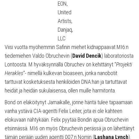
EON,
United
Artists,
Danjaq,
LLC
Viisi vuotta myöhemmin Safinin miehet kidnappaavat MI6:n
tiedemiehen Valdo Obruchevin (
David Dencik
) laboratoriosta
Lontoosta. M hyväksynnällä Obruchev on kehittänyt “
Projekti
Herakles
“- nimellä kulkevan bioaseen, jonka nanobotit
tarttuvat kosketuksesta henkilöiden DNA:han ja tartuttavat
heidät ja heidän sukulaisensa, ollen muille harmitonta.
Bond on eläköitynyt Jamaikalle, jonne häntä tulee tapaamaan
vanha ystävä CIA-agentti Felix Leiter, jota ei ole kahteen
elokuvaan nähtykään. Felix pyytää Bondin apua Obruchevin
etsinnässä. MI6 on myös Obruchevin perässä ja on lähettänyt
tämän perään uuden agentti 007:n Nomin (
Lashana Lynch
).