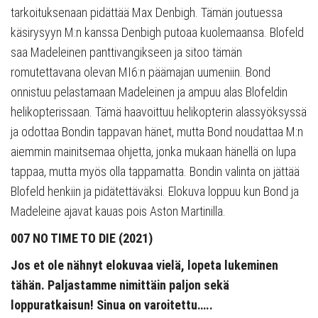
tarkoituksenaan pidättää Max Denbigh. Tämän joutuessa
käsirysyyn M:n kanssa Denbigh putoaa kuolemaansa. Blofeld
saa Madeleinen panttivangikseen ja sitoo tämän
romutettavana olevan MI6:n päämajan uumeniin. Bond
onnistuu pelastamaan Madeleinen ja ampuu alas Blofeldin
helikopterissaan. Tämä haavoittuu helikopterin alassyöksyssä
ja odottaa Bondin tappavan hänet, mutta Bond noudattaa M:n
aiemmin mainitsemaa ohjetta, jonka mukaan hänellä on lupa
tappaa, mutta myös olla tappamatta. Bondin valinta on jättää
Blofeld henkiin ja pidätettäväksi. Elokuva loppuu kun Bond ja
Madeleine ajavat kauas pois Aston Martinilla.
007 NO TIME TO DIE (2021)
Jos et ole nähnyt elokuvaa vielä, lopeta lukeminen
tähän. Paljastamme nimittäin paljon sekä
loppuratkaisun! Sinua on varoitettu…..