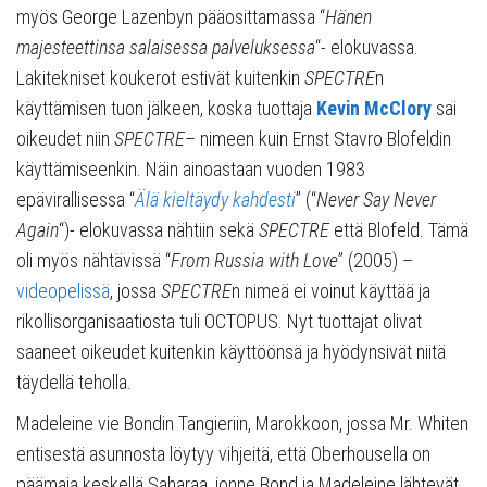
myös George Lazenbyn pääosittamassa “
Hänen
majesteettinsa salaisessa palveluksessa
“- elokuvassa.
Lakitekniset koukerot estivät kuitenkin
SPECTRE
n
käyttämisen tuon jälkeen, koska tuottaja
Kevin McClory
sai
oikeudet niin
SPECTRE
– nimeen kuin Ernst Stavro Blofeldin
käyttämiseenkin. Näin ainoastaan vuoden 1983
epävirallisessa “
Älä kieltäydy kahdesti
” (“
Never Say Never
Again
“)- elokuvassa nähtiin sekä
SPECTRE
että Blofeld. Tämä
oli myös nähtävissä “
From
Russia with Love
” (2005) –
videopelissä
, jossa
SPECTRE
n nimeä ei voinut käyttää ja
rikollisorganisaatiosta tuli OCTOPUS. Nyt tuottajat olivat
saaneet oikeudet kuitenkin käyttöönsä ja hyödynsivät niitä
täydellä teholla.
Madeleine vie Bondin Tangieriin, Marokkoon, jossa Mr. Whiten
entisestä asunnosta löytyy vihjeitä, että Oberhousella on
päämaja keskellä Saharaa, jonne Bond ja Madeleine lähtevät