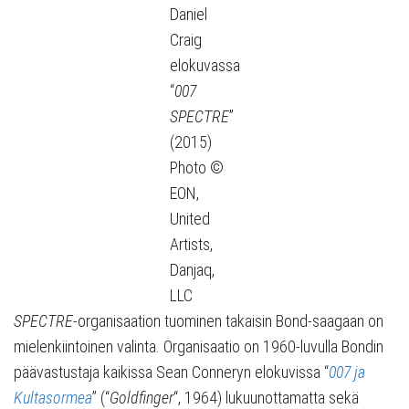
Daniel
Craig
elokuvassa
“
007
SPECTRE
”
(2015)
Photo ©
EON,
United
Artists,
Danjaq,
LLC
SPECTRE
-organisaation tuominen takaisin Bond-saagaan on
mielenkiintoinen valinta. Organisaatio on 1960-luvulla Bondin
päävastustaja kaikissa Sean Conneryn elokuvissa “
007 ja
Kultasormea
” (“
Goldfinger
“, 1964) lukuunottamatta sekä