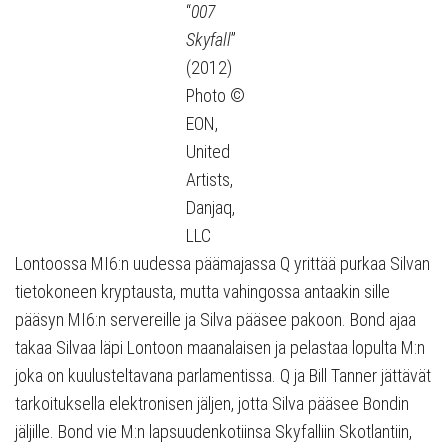
“
007
Skyfall
”
(2012)
Photo ©
EON,
United
Artists,
Danjaq,
LLC
Lontoossa MI6:n uudessa päämajassa Q yrittää purkaa Silvan
tietokoneen kryptausta, mutta vahingossa antaakin sille
pääsyn MI6:n servereille ja Silva pääsee pakoon. Bond ajaa
takaa Silvaa läpi Lontoon maanalaisen ja pelastaa lopulta M:n
joka on kuulusteltavana parlamentissa. Q ja Bill Tanner jättävät
tarkoituksella elektronisen jäljen, jotta Silva pääsee Bondin
jäljille. Bond vie M:n lapsuudenkotiinsa Skyfalliin Skotlantiin,