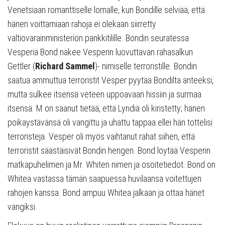
Venetsiaan romanttiselle lomalle, kun Bondille selviää, että
hänen voittamiaan rahoja ei olekaan siirretty
valtiovarainministeriön pankkitilille. Bondin seuratessa
Vesperiä Bond näkee Vesperin luovuttavan rahasalkun
Gettler (
Richard Sammel
)- nimiselle terroristille. Bondin
saatua ammuttua terroristit Vesper pyytää Bondilta anteeksi,
mutta sulkee itsensä veteen uppoavaan hissiin ja surmaa
itsensä. M on saanut tietää, että Lyndiä oli kiristetty; hänen
poikaystävänsä oli vangittu ja uhattu tappaa ellei hän tottelisi
terroristeja. Vesper oli myös vaihtanut rahat siihen, että
terroristit säästäisivät Bondin hengen. Bond löytää Vesperin
matkapuhelimen ja Mr. Whiten nimen ja osoitetiedot. Bond on
Whitea vastassa tämän saapuessa huvilaansa voitettujen
rahojen kanssa. Bond ampuu Whitea jalkaan ja ottaa hänet
vangiksi.