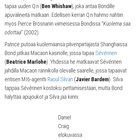
tapaa uuden Q:n (
Ben Whishaw
), joka antaa Bondille
apuvälineitä matkaan. Edellisen kerran Q:n hahmo nähtiin
myös Pierce Brosnanin viimeisessä Bondissa “
Kuolema saa
odottaa
” (2002).
Patrice putoaa kuolemaansa pilvenpiirtäjästä Shanghaissa.
Bond jatkaa Macaon kasinolle, jossa tapaa
Sévérinen
(
Beatrice Marlohe
). Yhdessä he matkaavat Sévérinen
jahdilla Macaon rannikolla olevalle saarelle, jossa tapaavat
entisen MI6-agentti
Raoul Silvan
(
Javier Bardem
). Silva
tappaa Sévérinen kostoksi pettämisestään, mutta Bond
hälyttää apujoukot ja Silva jää kiinni.
Daniel
Craig
elokuvassa