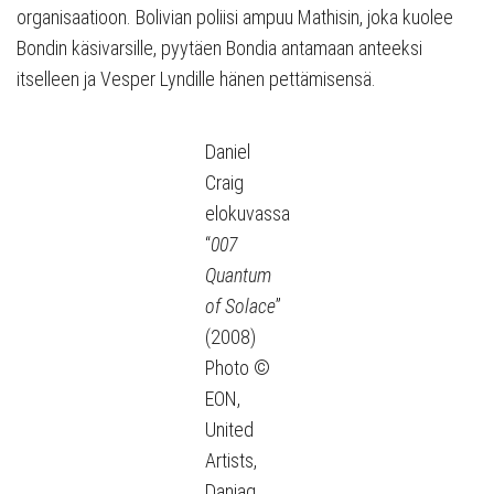
organisaatioon. Bolivian poliisi ampuu Mathisin, joka kuolee
Bondin käsivarsille, pyytäen Bondia antamaan anteeksi
itselleen ja Vesper Lyndille hänen pettämisensä.
Daniel
Craig
elokuvassa
“
007
Quantum
of Solace
”
(2008)
Photo ©
EON,
United
Artists,
Danjaq,