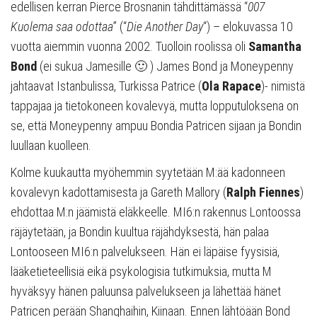
edellisen kerran Pierce Brosnanin tähdittämässä “
007
Kuolema saa odottaa
” (“
Die Another Day
“) – elokuvassa 10
vuotta aiemmin vuonna 2002. Tuolloin roolissa oli
Samantha
Bond
(ei sukua Jamesille 🙂 ) James Bond ja Moneypenny
jahtaavat Istanbulissa, Turkissa Patrice (
Ola Rapace
)- nimistä
tappajaa ja tietokoneen kovalevyä, mutta lopputuloksena on
se, että Moneypenny ampuu Bondia Patricen sijaan ja Bondin
luullaan kuolleen.
Kolme kuukautta myöhemmin syytetään M:ää kadonneen
kovalevyn kadottamisesta ja Gareth Mallory (
Ralph Fiennes
)
ehdottaa M:n jäämistä eläkkeelle. MI6:n rakennus Lontoossa
räjäytetään, ja Bondin kuultua räjähdyksestä, hän palaa
Lontooseen MI6:n palvelukseen. Hän ei läpäise fyysisiä,
lääketieteellisiä eikä psykologisia tutkimuksia, mutta M
hyväksyy hänen paluunsa palvelukseen ja lähettää hänet
Patricen perään Shanghaihin, Kiinaan. Ennen lähtöään Bond