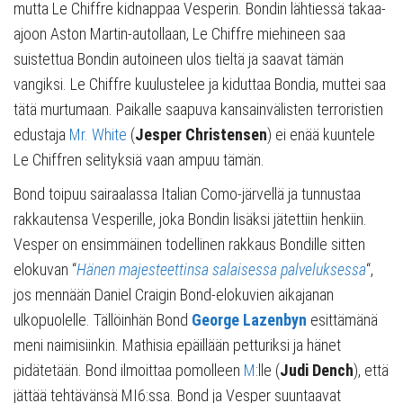
mutta Le Chiffre kidnappaa Vesperin. Bondin lähtiessä takaa-
ajoon Aston Martin-autollaan, Le Chiffre miehineen saa
suistettua Bondin autoineen ulos tieltä ja saavat tämän
vangiksi. Le Chiffre kuulustelee ja kiduttaa Bondia, muttei saa
tätä murtumaan. Paikalle saapuva kansainvälisten terroristien
edustaja
Mr. White
(
Jesper Christensen
) ei enää kuuntele
Le Chiffren selityksiä vaan ampuu tämän.
Bond toipuu sairaalassa Italian Como-järvellä ja tunnustaa
rakkautensa Vesperille, joka Bondin lisäksi jätettiin henkiin.
Vesper on ensimmäinen todellinen rakkaus Bondille sitten
elokuvan “
Hänen majesteettinsa salaisessa palveluksessa
“,
jos mennään Daniel Craigin Bond-elokuvien aikajanan
ulkopuolelle. Tällöinhän Bond
George Lazenbyn
esittämänä
meni naimisiinkin. Mathisia epäillään petturiksi ja hänet
pidätetään. Bond ilmoittaa pomolleen
M
:lle (
Judi Dench
), että
jättää tehtävänsä MI6:ssa. Bond ja Vesper suuntaavat