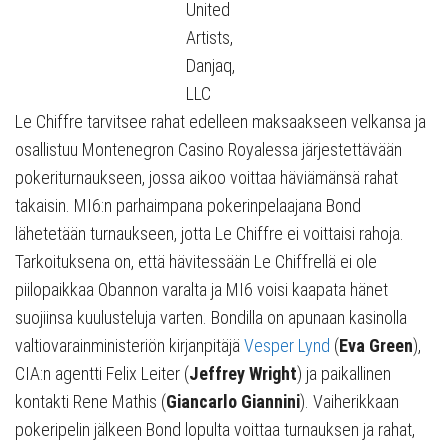
United
Artists,
Danjaq,
LLC
Le Chiffre tarvitsee rahat edelleen maksaakseen velkansa ja
osallistuu Montenegron Casino Royalessa järjestettävään
pokeriturnaukseen, jossa aikoo voittaa häviämänsä rahat
takaisin. MI6:n parhaimpana pokerinpelaajana Bond
lähetetään turnaukseen, jotta Le Chiffre ei voittaisi rahoja.
Tarkoituksena on, että hävitessään Le Chiffrellä ei ole
piilopaikkaa Obannon varalta ja MI6 voisi kaapata hänet
suojiinsa kuulusteluja varten. Bondilla on apunaan kasinolla
valtiovarainministeriön kirjanpitäjä
Vesper Lynd
(
Eva Green
),
CIA:n agentti Felix Leiter (
Jeffrey Wright
) ja paikallinen
kontakti Rene Mathis (
Giancarlo Giannini
). Vaiherikkaan
pokeripelin jälkeen Bond lopulta voittaa turnauksen ja rahat,