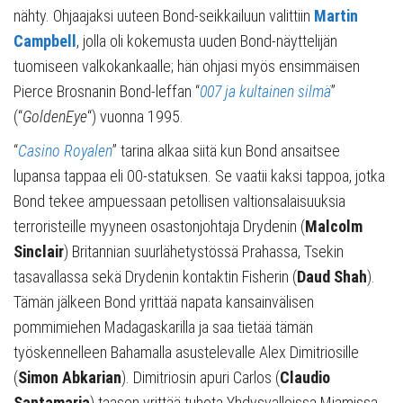
nähty. Ohjaajaksi uuteen Bond-seikkailuun valittiin
Martin
Campbell
, jolla oli kokemusta uuden Bond-näyttelijän
tuomiseen valkokankaalle; hän ohjasi myös ensimmäisen
Pierce Brosnanin Bond-leffan “
007 ja kultainen silmä
”
(“
GoldenEye
“) vuonna 1995.
“
Casino Royalen
” tarina alkaa siitä kun Bond ansaitsee
lupansa tappaa eli 00-statuksen. Se vaatii kaksi tappoa, jotka
Bond tekee ampuessaan petollisen valtionsalaisuuksia
terroristeille myyneen osastonjohtaja Drydenin (
Malcolm
Sinclair
) Britannian suurlähetystössä Prahassa, Tsekin
tasavallassa sekä Drydenin kontaktin Fisherin (
Daud Shah
).
Tämän jälkeen Bond yrittää napata kansainvälisen
pommimiehen Madagaskarilla ja saa tietää tämän
työskennelleen Bahamalla asustelevalle Alex Dimitriosille
(
Simon Abkarian
). Dimitriosin apuri Carlos (
Claudio
Santamaria
) taasen yrittää tuhota Yhdysvalloissa Miamissa