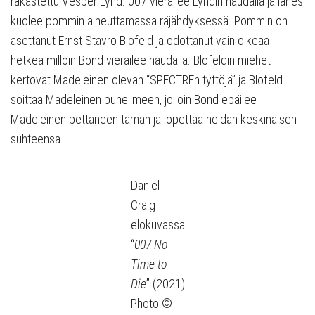
rakastettu Vesper Lynd. 007 vierailee Lyndin haudalla ja lähes
kuolee pommin aiheuttamassa räjähdyksessä. Pommin on
asettanut Ernst Stavro Blofeld ja odottanut vain oikeaa
hetkeä milloin Bond vierailee haudalla. Blofeldin miehet
kertovat Madeleinen olevan “SPECTREn tyttöjä” ja Blofeld
soittaa Madeleinen puhelimeen, jolloin Bond epäilee
Madeleinen pettäneen tämän ja lopettaa heidän keskinäisen
suhteensa.
Daniel
Craig
elokuvassa
“
007 No
Time to
Die
” (2021)
Photo ©