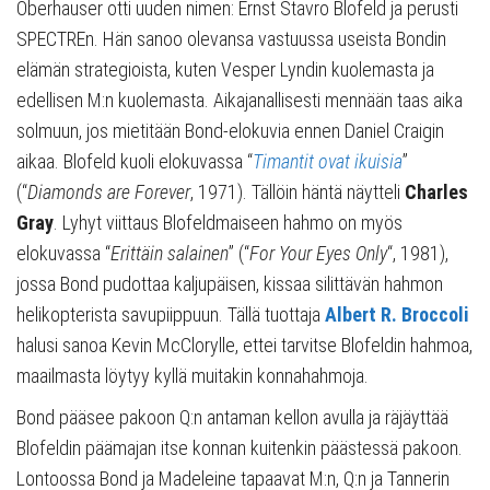
Oberhauser otti uuden nimen: Ernst Stavro Blofeld ja perusti
SPECTREn. Hän sanoo olevansa vastuussa useista Bondin
elämän strategioista, kuten Vesper Lyndin kuolemasta ja
edellisen M:n kuolemasta. Aikajanallisesti mennään taas aika
solmuun, jos mietitään Bond-elokuvia ennen Daniel Craigin
aikaa. Blofeld kuoli elokuvassa “
Timantit ovat ikuisia
”
(“
Diamonds are Forever
, 1971). Tällöin häntä näytteli
Charles
Gray
. Lyhyt viittaus Blofeldmaiseen hahmo on myös
elokuvassa “
Erittäin salainen
” (“
For Your Eyes Only
“, 1981),
jossa Bond pudottaa kaljupäisen, kissaa silittävän hahmon
helikopterista savupiippuun. Tällä tuottaja
Albert R. Broccoli
halusi sanoa Kevin McClorylle, ettei tarvitse Blofeldin hahmoa,
maailmasta löytyy kyllä muitakin konnahahmoja.
Bond pääsee pakoon Q:n antaman kellon avulla ja räjäyttää
Blofeldin päämajan itse konnan kuitenkin päästessä pakoon.
Lontoossa Bond ja Madeleine tapaavat M:n, Q:n ja Tannerin