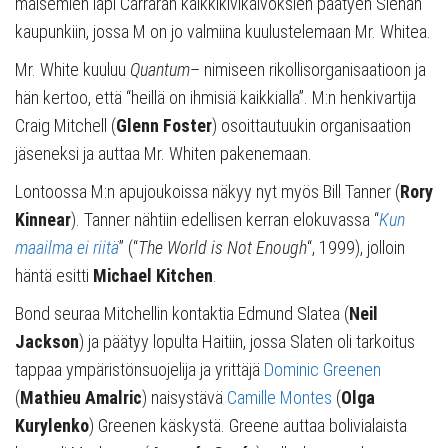
maisemien läpi Carraran kalkkikivikaivoksien päätyen Sienan
kaupunkiin, jossa M on jo valmiina kuulustelemaan Mr. Whitea.
Mr. White kuuluu
Quantum
– nimiseen rikollisorganisaatioon ja
hän kertoo, että “heillä on ihmisiä kaikkialla”. M:n henkivartija
Craig Mitchell (
Glenn Foster
) osoittautuukin organisaation
jäseneksi ja auttaa Mr. Whiten pakenemaan.
Lontoossa M:n apujoukoissa näkyy nyt myös Bill Tanner (
Rory
Kinnear
). Tanner nähtiin edellisen kerran elokuvassa “
Kun
maailma ei riitä
” (“
The World is Not Enough
“, 1999), jolloin
häntä esitti
Michael Kitchen
.
Bond seuraa Mitchellin kontaktia Edmund Slatea (
Neil
Jackson
) ja päätyy lopulta Haitiin, jossa Slaten oli tarkoitus
tappaa ympäristönsuojelija ja yrittäjä
Dominic Greenen
(
Mathieu Amalric
) naisystävä
Camille Montes
(
Olga
Kurylenko
) Greenen käskystä. Greene auttaa bolivialaista