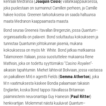
kenraali Medranoa (
Joaquín Cosío
) vallankaappauksessa,
joka puolestaan on surmannut Camillen perheen, ja Camille
hakee kostoa. Greenen tarkoituksena on saada haltuunsa
maata Medranon kaappaamasta maasta.
Bond seuraa Greeneä Itavallan Bregenziin, jossa
Quantum
–
organisaatiolla on palaveri. Bond soluttautuu kokoukseen ja
tunnistaa Quantumin johtokunnan jäseniä, mukana
kokouksessa on myös Mr. White. Bond jatkaa matkaansa
Talamoneen Italiaan, jossa suostuttelee mukaansa Rene
Mathisin, joka on todettu syyttömäksi “
Casino Royalen
“-
aikaisiin tapahtumiin. Miehet lähtevät Boliviaan, jossa vastassa
on paikallinen MI6:n agentti Fields (
Gemma Atherton
), joka
M:n vaatimuksesta käskee Bondia palaamaan takaisin
Englantiin, koska Bond tappoi Itävallassa Britannian
pääministerin neuvonantaja Guy Hainesin (
Paul Ritter
)
henkivartijan. Molemmat näistä kuuluivat
Quantum
–