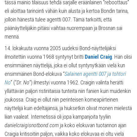
tässä mainio tilaisuus tehdä sarjalle eräänlainen “reboottaus”
eli aloittaa tarinointi vähän kuin alusta ja kertoa Bondin tarina,
jolloin hänestä tulee agentti 007. Tämä tarkoitti, että
päänäyttelijäkin pitäisi vaihtaa nuorempaan ja Brosnan sai
mennä.
14. lokakuuta vuonna 2005 uudeksi Bond-näyttelijäksi
ilmoitettiin vuonna 1968 syntynyt britti
Daniel Craig
. Hän olisi
ensimmäinen näyttelijä, joka ei ollut syntynytkään vielä kun
ensimmäinen Bond-elokuva “
Salainen agentti 007 ja tohtori
No
” (“
Dr. No
“) ilmestyi vuonna 1962. Craigin valinta herätti
yllättävän paljon ristiriitaisia tunteita niin fanien kuin muidenkin
joukossa. Craig ei ollut niin perinteisen komeapiirteinen
näyttelijä kuin edeltäjänsä, ja hiuksetkin olivat monen mielestä
liian vaaleat. Internetissä oli jopa kampanjoita tyyliin
danielcraigisnotbond.com
ja koko elokuvan tuotannon ajan
Craigia kritisoitiin paljon, vaikka koko elokuvaa ei oltu vielä