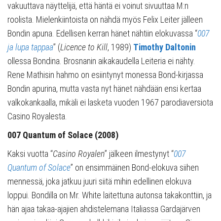
vakuuttava näyttelijä, että häntä ei voinut sivuuttaa M:n
roolista. Mielenkiintoista on nähdä myös Felix Leiter jälleen
Bondin apuna. Edellisen kerran hänet nähtiin elokuvassa “
007
ja lupa tappaa
” (
Licence to Kill
, 1989)
Timothy Daltonin
ollessa Bondina. Brosnanin aikakaudella Leiteria ei nähty.
Rene Mathisin hahmo on esiintynyt monessa Bond-kirjassa
Bondin apurina, mutta vasta nyt hänet nähdään ensi kertaa
valkokankaalla, mikäli ei lasketa vuoden 1967 parodiaversiota
Casino Royalesta.
007 Quantum of Solace (2008)
Kaksi vuotta “
Casino Royalen
” jälkeen ilmestynyt “
007
Quantum of Solace
” on ensimmäinen Bond-elokuva siihen
mennessä, joka jatkuu juuri siitä mihin edellinen elokuva
loppui. Bondilla on Mr. White laitettuna autonsa takakonttiin, ja
hän ajaa takaa-ajajien ahdistelemana Italiassa Gardajärven