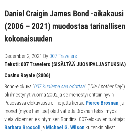
Daniel Craigin James Bond -aikakausi
(2006 – 2021) muodostaa tarinallisen
kokonaisuuden
December 2, 2021
By
007 Travelers
Teksti: 007 Travelers (SISÄLTÄÄ JUONIPALJASTUKSIA)
Casino Royale (2006)
Bond-elokuva “
007 Kuolema saa odottaa
” (“
Die Another Day
“)
oli ilmestynyt vuonna 2002 ja se menestyi erittäin hyvin.
Pääosassa elokuvassa oli neljättä kertaa
Pierce Brosnan
, ja
monet (myös hän itse) olettivat että Brosnan tekisi myös
vielä viidennen esiintymisen Bondina. 007-elokuvien tuottajat
Barbara Broccoli
ja
Michael G. Wilson
kuitenkin olivat