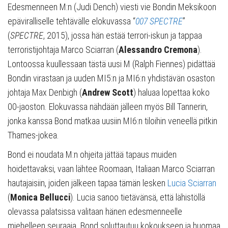
Edesmenneen M:n (Judi Dench) viesti vie Bondin Meksikoon
epäviralliselle tehtävälle elokuvassa “
007 SPECTRE
”
(
SPECTRE
, 2015), jossa hän estää terrori-iskun ja tappaa
terroristijohtaja Marco Sciarran (
Alessandro Cremona
).
Lontoossa kuullessaan tästä uusi M (Ralph Fiennes) pidättää
Bondin virastaan ja uuden MI5:n ja MI6:n yhdistävän osaston
johtaja Max Denbigh (
Andrew Scott
) haluaa lopettaa koko
00-jaoston. Elokuvassa nähdään jälleen myös Bill Tannerin,
jonka kanssa Bond matkaa uusiin MI6:n tiloihin veneellä pitkin
Thames-jokea.
Bond ei noudata M:n ohjeita jättää tapaus muiden
hoidettavaksi, vaan lähtee Roomaan, Italiaan Marco Sciarran
hautajaisiin, joiden jälkeen tapaa tämän lesken
Lucia Sciarran
(
Monica Bellucci
). Lucia sanoo tietävänsä, että lähistöllä
olevassa palatsissa valitaan hänen edesmenneelle
miehelleen seuraaja. Bond soluttautuu kokoukseen ja huomaa