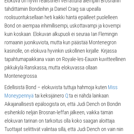
Elokuva on hyvin realistinen verrattuna aiempiin Brosnanin
tähdittämiin Bondeihin ja Daniel Craig sai upealla
roolisuorituksellaan heti kaikki häntä epäilleet puolelleen.
Bond on aiempaa inhimillisempi, uskottavampi ja kovempi
kuin koskaan. Elokuvan alkupuoli ei seuraa Ian Flemingin
romaanin juonikuviota, mutta kun päästää Montenegron
kasinolle, on elokuva hyvinkin uskollinen kirjalle. Kirjassa
tapahtumapaikkana vaan on Royale-les-Eauxin kuvitteellinen
pikkukylä Ranskassa, mutta elokuvassa ollaan
Montenegrossa.
Edellisistä Bond – elokuvista tuttuja hahmoja kuten
Miss
Moneypennyä
tai keksijänero
Q
:ta ei nähdä lainkaan.
Aikajanallisesti epäloogista on, että Judi Dench on Bondin
esihenkilö neljän Brosnan-leffan jälkeen, vaikka tämän
elokuvan tarinan on tarkoitus olla koko saagan aloittaja.
Tuottajat selittivät valintaa sillä, että Judi Dench on vain niin