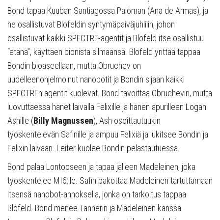
Bond tapaa Kuuban Santiagossa Paloman (Ana de Armas), ja
he osallistuvat Blofeldin syntymäpäiväjuhliiin, johon
osallistuvat kaikki SPECTRE-agentit ja Blofeld itse osallistuu
“etänä”, käyttäen bionista silmäänsä. Blofeld yrittää tappaa
Bondin bioaseellaan, mutta Obruchev on
uudelleenohjelmoinut nanobotit ja Bondin sijaan kaikki
SPECTREn agentit kuolevat. Bond tavoittaa Obruchevin, mutta
luovuttaessa hänet laivalla Felixille ja hänen apurilleen Logan
Ashille (
Billy Magnussen
), Ash osoittautuukin
työskentelevän Safinille ja ampuu Felixiä ja lukitsee Bondin ja
Felixin laivaan. Leiter kuolee Bondin pelastautuessa.
Bond palaa Lontooseen ja tapaa jälleen Madeleinen, joka
työskentelee MI6:lle. Safin pakottaa Madeleinen tartuttamaan
itsensä nanobot-annoksella, jonka on tarkoitus tappaa
Blofeld. Bond menee Tannerin ja Madeleinen kanssa