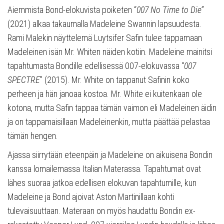
Aiemmista Bond-elokuvista poiketen “
007 No Time to Die
”
(2021) alkaa takaumalla Madeleine Swannin lapsuudesta.
Rami Malekin näyttelemä Luytsifer Safin tulee tappamaan
Madeleinen isän Mr. Whiten näiden kotiin. Madeleine mainitsi
tapahtumasta Bondille edellisessä 007-elokuvassa “
007
SPECTRE
” (2015). Mr. White on tappanut Safinin koko
perheen ja hän janoaa kostoa. Mr. White ei kuitenkaan ole
kotona, mutta Safin tappaa tämän vaimon eli Madeleinen äidin
ja on tappamaisillaan Madeleinenkin, mutta päättää pelastaa
tämän hengen.
Ajassa siirrytään eteenpäin ja Madeleine on aikuisena Bondin
kanssa lomailemassa Italian Materassa. Tapahtumat ovat
lähes suoraa jatkoa edellisen elokuvan tapahtumille, kun
Madeleine ja Bond ajoivat Aston Martinillaan kohti
tulevaisuuttaan. Materaan on myös haudattu Bondin ex-