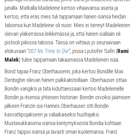
junalla. Matkalla Madeleine kertoo vihaavansa aseita ja
kertoo, että eräs mies tuli tappamaan hänen isänsä heidän
taloonsa kun Madeleine oli nuori. Mies ei tiennyt Madeleinen
olevan yläkerrassa leikkimässä ja, että hänen isällään oli
pistooli piilossa talossa. Tässä on viittaus jo seuraavaan
elokuvaan “
007 No Time to Die
“, jossa Lyutsifer Safin (
Rami
Malek
) tulee tappamaan takaumassa Madeleinen isää.
Bond tapaa Franz Oberhauserin, joka kertoo Bondille Max
Denbighin olevan hänen palkkalistoillaan. Oberhauser ottaa
Bondin vangiksi ja tätä kiduttaessaan kertoo Madeleinelle
Bondin ja itsensä yhteisen historian: Bondin orvoksi jäämisen
jälkeen Franzin isä Hannes Oberhauser otti Bondin
kasvattipojakseen ja väliaikaiseksi huoltajaksi.
Mustasukkaisena isänsä kiintymyksestä Bondia kohtaan
Franz tappoi isänsä ja lavasti oman kuolemansa. Franz