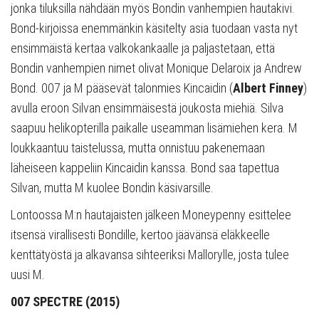
jonka tiluksilla nähdään myös Bondin vanhempien hautakivi.
Bond-kirjoissa enemmänkin käsitelty asia tuodaan vasta nyt
ensimmäistä kertaa valkokankaalle ja paljastetaan, että
Bondin vanhempien nimet olivat Monique Delaroix ja Andrew
Bond. 007 ja M pääsevät talonmies Kincaidin (
Albert Finney
)
avulla eroon Silvan ensimmäisestä joukosta miehiä. Silva
saapuu helikopterilla paikalle useamman lisämiehen kera. M
loukkaantuu taistelussa, mutta onnistuu pakenemaan
läheiseen kappeliin Kincaidin kanssa. Bond saa tapettua
Silvan, mutta M kuolee Bondin käsivarsille.
Lontoossa M:n hautajaisten jälkeen Moneypenny esittelee
itsensä virallisesti Bondille, kertoo jäävänsä eläkkeelle
kenttätyöstä ja alkavansa sihteeriksi Mallorylle, josta tulee
uusi M.
007 SPECTRE (2015)