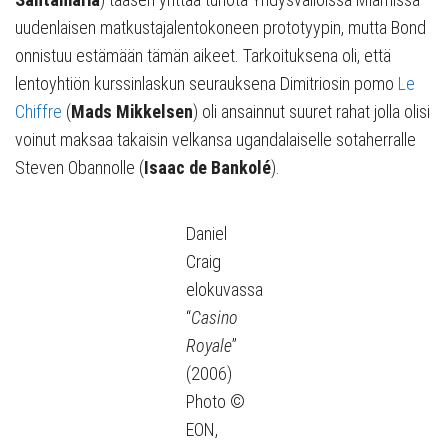
uudenlaisen matkustajalentokoneen prototyypin, mutta Bond
onnistuu estämään tämän aikeet. Tarkoituksena oli, että
lentoyhtiön kurssinlaskun seurauksena Dimitriosin pomo
Le
Chiffre
(
Mads Mikkelsen
) oli ansainnut suuret rahat jolla olisi
voinut maksaa takaisin velkansa ugandalaiselle sotaherralle
Steven Obannolle (
Isaac de Bankolé
).
Daniel
Craig
elokuvassa
“
Casino
Royale
”
(2006)
Photo ©
EON,