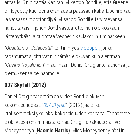
antaa MI6:n pidättää Kabiran. M kertoo Bondille, että Greene
on löydetty kuolleena erämaasta päässään kaksi luodinreikää
ja vatsassa moottoriöljyä. M sanoo Bondille tarvitsevansa
hänet takaisin, johon Bond vastaa, ettei hän ole koskaan
lähtenytkään ja pudottaa Vesperin kaulakorun lumihankeen.
“
Quantum of Solacesta
” tehtiin myös
videopeli
, jonka
tapahtumat sijoittuvat niin tämän elokuvan kuin aiemman
“
Casino
Royalenkin
” maailmaan. Daniel Craig antoi äänensä ja
olemuksensa pelihahmolle.
007 Skyfall (2012)
Daniel Craigin tähdittämien viiden Bond-elokuvan
kokonaisuudessa “
007 Skyfall
” (2012) jää ehkä
irrallisemmaksi yksilöksi kokonaisuuden kannalta. Tapaamme
elokuvassa ensimmäistä kertaa Craigin aikakaudella Eve
Moneypennyn (
Naomie Harris
). Miss Moneypenny nähtiin