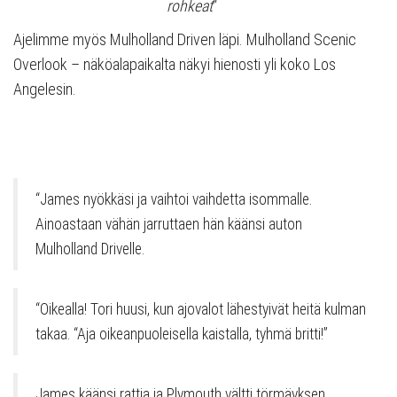
rohkeat
“
Ajelimme myös Mulholland Driven läpi. Mulholland Scenic
Overlook – näköalapaikalta näkyi hienosti yli koko Los
Angelesin.
“James nyökkäsi ja vaihtoi vaihdetta isommalle.
Ainoastaan vähän jarruttaen hän käänsi auton
Mulholland Drivelle.
“Oikealla! Tori huusi, kun ajovalot lähestyivät heitä kulman
takaa. “Aja oikeanpuoleisella kaistalla, tyhmä britti!”
James käänsi rattia ja Plymouth vältti törmäyksen