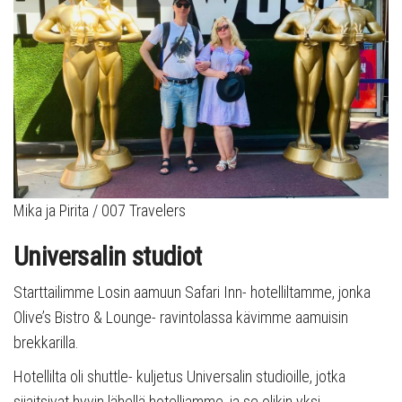
Mika ja Pirita / 007 Travelers
Universalin studiot
Starttailimme Losin aamuun Safari Inn- hotelliltamme, jonka
Olive’s Bistro & Lounge- ravintolassa kävimme aamuisin
brekkarilla.
Hotellilta oli shuttle- kuljetus Universalin studioille, jotka
sijaitsivat hyvin lähellä hotelliamme, ja se olikin yksi