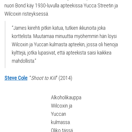
nuori Bond käy 1930-luvulla apteekissa Yucca Streetin ja
Wilcoxin risteyksessä.
“James kiirehti pitkin katua, tutkien ikkunoita joka
korttelista. Muutamaa minuuttia myöhemmin hän löysi
Wilcoxin ja Yuccan kulmasta apteekin, jossa oli hienoja
kylttejä, jotka lupasivat, että apteekista saisi kaikkea
mahdollista.”
Steve Cole
: “
Shoot to Kill
” (2014)
Alkoholikauppa
Wilcoxin ja
Yuccan
kulmassa.
Oliko tässä