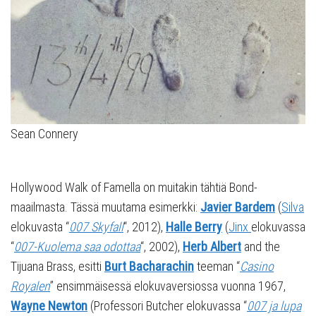
Sean Connery
Hollywood Walk of Famella on muitakin tähtiä Bond-
maailmasta. Tässä muutama esimerkki:
Javier Bardem
(
Silva
elokuvasta “
007 Skyfall
“, 2012),
Halle Berry
(
Jinx
elokuvassa
“
007-Kuolema saa odottaa
“, 2002),
Herb Albert
and the
Tijuana Brass, esitti
Burt Bacharachin
teeman “
Casino
Royalen
” ensimmäisessä elokuvaversiossa vuonna 1967,
Wayne Newton
(Professori Butcher elokuvassa “
007 ja lupa