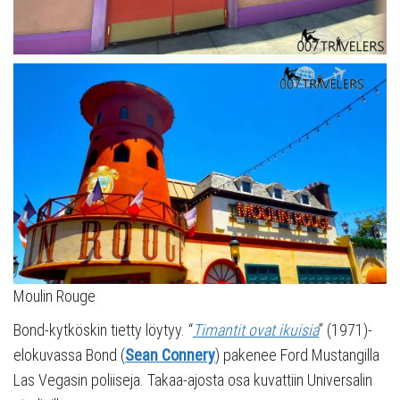
Moulin Rouge
Bond-kytköskin tietty löytyy. “
Timantit ovat ikuisia
” (1971)-
elokuvassa Bond (
Sean Connery
) pakenee Ford Mustangilla
Las Vegasin poliiseja. Takaa-ajosta osa kuvattiin Universalin