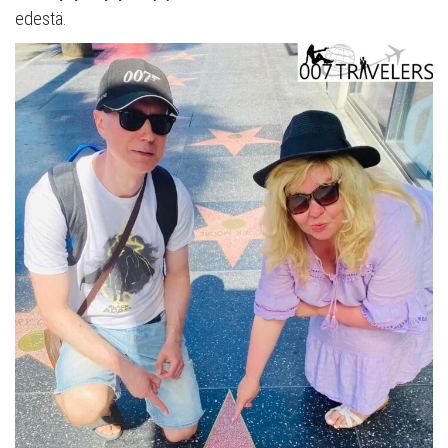
edestä.