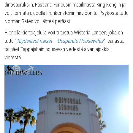
dinosauruksiin, Fast and Furiousin maailmasta King Kongiin ja
voit törmätä alueella Frankensteinin hirviöön tai Psykosta tuttu
Norman Bates voi lähteä perääsi.
Hienolla kiertoajelulla voit tutustua Wisteria Laneen, joka on
tuttu “
Täydelliset naiset – Desperate Housewifes
“- sarjasta,
tai näet Tappajahain nousevan vedestä aivan ajokkisi
vierestä.