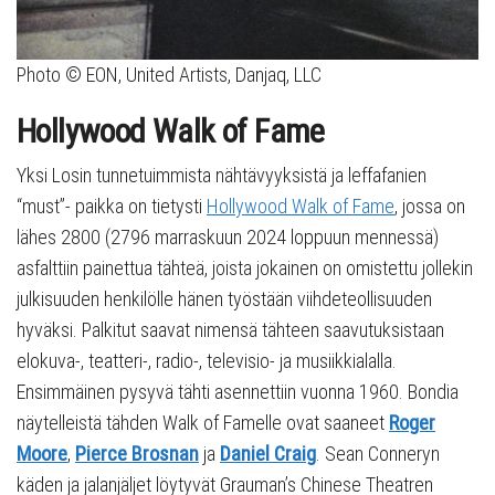
Photo © EON, United Artists, Danjaq, LLC
Hollywood Walk of Fame
Yksi Losin tunnetuimmista nähtävyyksistä ja leffafanien
“must”- paikka on tietysti
Hollywood Walk of Fame
, jossa on
lähes 2800 (2796 marraskuun 2024 loppuun mennessä)
asfalttiin painettua tähteä, joista jokainen on omistettu jollekin
julkisuuden henkilölle hänen työstään viihdeteollisuuden
hyväksi. Palkitut saavat nimensä tähteen saavutuksistaan
elokuva-, teatteri-, radio-, televisio- ja musiikkialalla.
Ensimmäinen pysyvä tähti asennettiin vuonna 1960. Bondia
näytelleistä tähden Walk of Famelle ovat saaneet
Roger
Moore
,
Pierce Brosnan
ja
Daniel Craig
. Sean Conneryn
käden ja jalanjäljet löytyvät Grauman’s Chinese Theatren