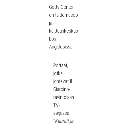
Getty Center
on taidemuseo
ja
kulttuurikeskus
Los
Angelesissa
Portaat,
jotka
johtavat Il
Giardino-
ravintolaan
TV-
sarjassa
“
Kauniit ja