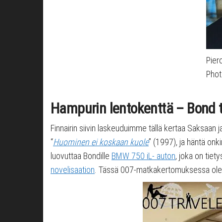
Pier
Phot
Hampurin lentokenttä – Bond 
Finnairin siivin laskeuduimme tällä kertaa Saksaan 
“
Huominen ei koskaan kuole
” (1997), ja häntä on
luovuttaa Bondille
BMW 750 iL- auton
, joka on tiet
novelisaation
. Tässä 007-matkakertomuksessa oleva