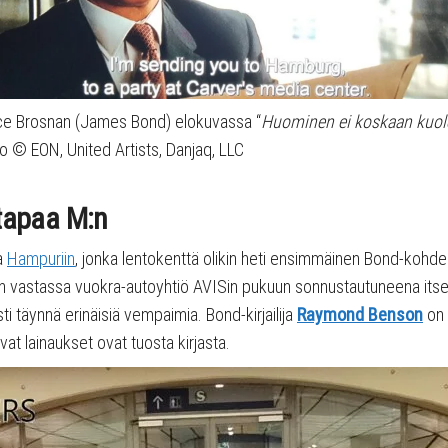
ce Brosnan (James Bond) elokuvassa “
Huominen ei koskaan kuol
o © EON, United Artists, Danjaq, LLC
tapaa M:n
ja
Hampuriin
, jonka lentokenttä olikin heti ensimmäinen Bond-kohde
kin vastassa vuokra-autoyhtiö AVISin pukuun sonnustautuneena its
ysti täynnä erinäisiä vempaimia. Bond-kirjailija
Raymond Benson
on 
t lainaukset ovat tuosta kirjasta.