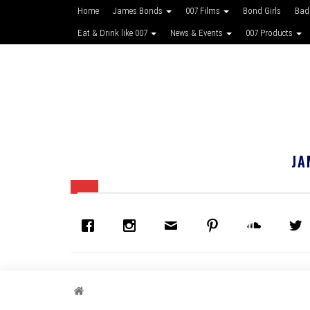
Home
James Bonds
007 Films
Bond Girls
Bad
Eat & Drink like 007
News & Events
007 Products
JA