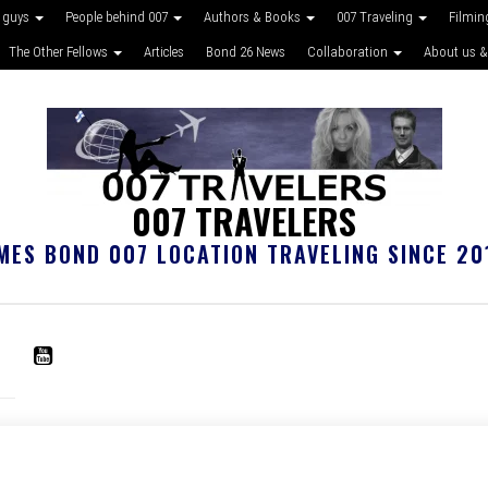
 guys
People behind 007
Authors & Books
007 Traveling
Filmin
The Other Fellows
Articles
Bond 26 News
Collaboration
About us &
007 TRAVELERS
MES BOND 007 LOCATION TRAVELING SINCE 20