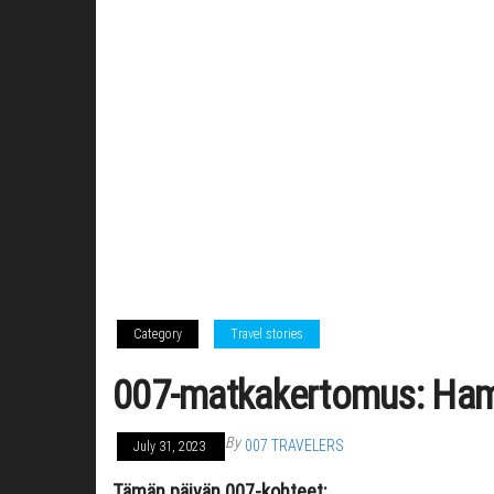
Category
Travel stories
007-matkakertomus: Ham
By
007 TRAVELERS
July 31, 2023
Tämän päivän 007-kohteet: