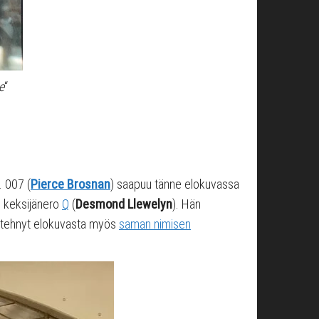
e
“
. 007 (
Pierce Brosnan
) saapuu tänne elokuvassa
e keksijänero
Q
(
Desmond Llewelyn
). Hän
tehnyt elokuvasta myös
saman nimisen