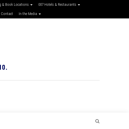
g & Book Locations
007 Hotels & Restaurants
 Contact
In the Media
10.