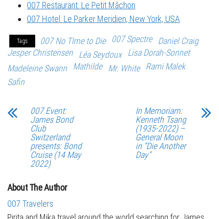
007 Restaurant: Le Petit Mâchon
007 Hotel: Le Parker Meridien, New York, USA
007 Spectre
007 No TIme to Die
Daniel Craig
Tags
Jesper Christensen
Lisa Dorah-Sonnet
Léa Seydoux
Mathilde
Rami Malek
Madeleine Swann
Mr. White
Safin
007 Event:
In Memoriam:
James Bond
Kenneth Tsang
Club
(1935-2022) –
Switzerland
General Moon
presents: Bond
in “Die Another
Cruise (14 May
Day”
2022)
About The Author
007 Travelers
Pirita and Mika travel around the world searching for James