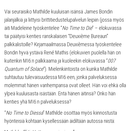
Vai seuraisiko Mathilde kuuluisan isänsä James Bondin
jalanjälkiä ja liittyisi brittitiedustelupalvelun leipiin (jossa myös
äiti Madeleine työskentelee “
No Time to Die
” – elokuvassa
tai päätyisi kenties ranskalaisen “Deuxième Bureaun”
palkkalistoille? Kirjamaailmassa Deuxièmessa työskentelee
Bondin hyvä ystävä René Mathis (elokuvien puolella hän on
kuitenkin MI6:n palkkaama ja kuoleekin elokuvassa “
007
Quantum of Solace
“). Mielenkiintoista on kuinka Mathilde
suhtautuu tulevaisuudessa MI6:een, jonka palveluksessa
molemmat hänen vanhempansa ovat olleet. Hän voi ehkä olla
ylpeä kuuluisasta isästään. Entä hänen äitinsä? Onko hän
kenties yhä MI6:n palveluksessa?
“
No Time to Diessa
” Mathilde osoittaa myös kiinnostusta
hyönteisiä kohtaan kysellessään äidiltään autossa niistä: