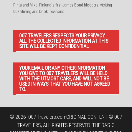
Pirita and Mika, Finland´s first James Bond bloggers, visiting
007 filming and book locations.
007 TRAVELERS RESPECTS YOUR PRIVACY.
ALL THE COLLECTED INFORMATION AT THIS
SITE WILL BE KEPT CONFIDENTIAL.
YOUR EMAIL OR ANY OTHER INFORMATION
YOU GIVE TO 007 TRAVELERS WILL BE HELD
WITH THE UTMOST CARE, AND WILL NOT BE
USED IN WAYS THAT YOU HAVE NOT AGREED
TO.
© 2026
007 Travelers.com
ORIGINAL CONTENT © 007
TRAVELERS, ALL RIGHTS RESERVED. THE BASIC