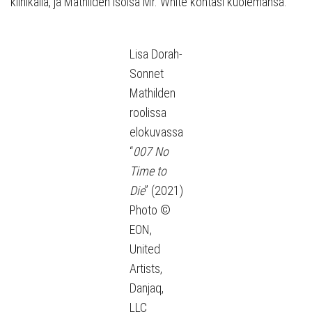
klinikalla, ja Mathilden isoisä Mr. White kohtasi kuolemansa.
Lisa Dorah-
Sonnet
Mathilden
roolissa
elokuvassa
“
007 No
Time to
Die
” (2021)
Photo ©
EON,
United
Artists,
Danjaq,
LLC