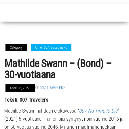
Category
Other 007 related news
Mathilde Swann – (Bond) –
30-vuotiaana
By
007 TRAVELERS
April 26, 2022
Teksti: 007 Travelers
Mathilde Swann nähdään elokuvassa “
007 No Time to Die
”
(2021) 5-vuotiaana. Hän on siis syntynyt noin vuonna 2016 ja
on 30-vuotias vuonna 2046. Millainen maailma lieneekään