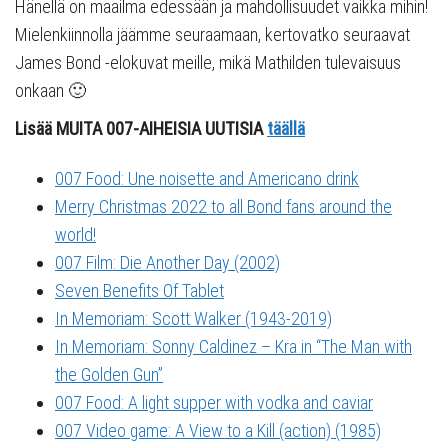
Hänellä on maailma edessään ja mahdollisuudet vaikka mihin!
Mielenkiinnolla jäämme seuraamaan, kertovatko seuraavat
James Bond -elokuvat meille, mikä Mathilden tulevaisuus
onkaan 🙂
Lisää MUITA 007-AIHEISIA UUTISIA
täällä
007 Food: Une noisette and Americano drink
Merry Christmas 2022 to all Bond fans around the
world!
007 Film: Die Another Day (2002)
Seven Benefits Of Tablet
In Memoriam: Scott Walker (1943-2019)
In Memoriam: Sonny Caldinez – Kra in “The Man with
the Golden Gun”
007 Food: A light supper with vodka and caviar
007 Video game: A View to a Kill (action) (1985)