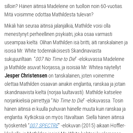
silloin? Hänen äitinsä Madeleine on tuolloin noin 60-vuotias.
Mitä voisimme odottaa Mathildesta tulevan?
Mikäli hän seuraa äitinsä jalanjälkiä, Mathilde voisi olla
menestynyt perheellinen psykiatri, joka osaa varmasti
useampaa kieltä. Olihan Mathilden isä britti, äiti ranskalainen ja
isoisä Mr. White todennäköisesti Skandinaviasta
sukujuuriltaan. “
007 No Time to Die
” -elokuvassa Madeleine
ja Mathilde asuvat Norjassa, ja isoisää Mr. Whitea näytellyt
Jesper Christensen
on tanskalainen, joten voinemme
olettaa Mathilden osaavan ainakin englantia, ranskaa ja jotain
skandinaavista kieltä (norjaa luultavasti). Mathilde katselee
norjankielisiä piirrettyjä “
No Time to Die
” -elokuvassa. Tosin
hänen äitinsä ei kuulla puhuvan hänelle muuta kuin ranskaa ja
englantia. Kytköksiä on myös Itävaltaan. Siellä hänen äitinsä
työskenteli “
007 SPECTRE
” -elokuvan (2015) aikaan Hoffler-