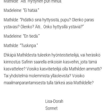
Mathilde: “Äiti. Hyttynen puri minua.”
Madeleine: “Ei hätää.”
Mathilde: “Pidätkö sinä hyttysistä, pupu? Olenko paras
ystäväsi? Olenko? Äiti… Onko hyttysillä ystäviä?”
Madeleine: “En tiedä.”
Mathilde: “Tuskinpa.”
Ehkäpä Mathildesta tuleekin hyönteistieteilijä, vai heräsikö
kiinnostus Safinin saarella erikoisiin kasveihin, joita tämä
kasvattelee? Voisiko kasvitieteilijä olla Mathilden ammatti?
Tai yhdistelmä molemmista ylläolevista? Voisiko
maailmanparantamisesta tulla tärkeä asia Mathildelle?
Lisa-Dorah
Sonnet