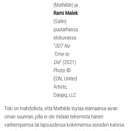
(Mathilde) ja
Rami Malek
(Safin)
puutarhassa
elokuvassa
“
007 No
Time to
Die
” (2021)
Photo ©
EON, United
Artists,
Danjaq, LLC
Toki on mahdollista, että Mathilde löytää elämäänsä aivan
oman suunnan, jolla ei ole mitään tekemistä hänen
vanhempiensa tai lapsuudessa kokemiensa asioiden kanssa.