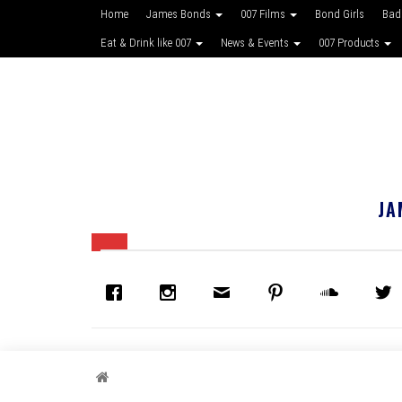
Home
James Bonds
007 Films
Bond Girls
Bad
Eat & Drink like 007
News & Events
007 Products
JA