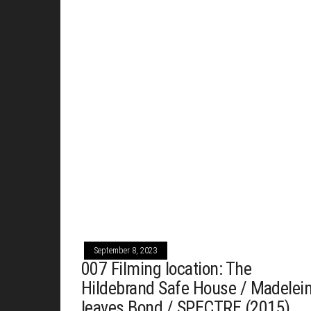
September 8, 2023
007 Filming location: The
Hildebrand Safe House / Madelei
leaves Bond / SPECTRE (2015)