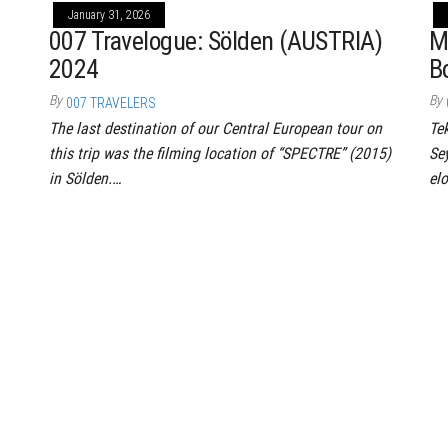
January 31, 2026
007 Travelogue: Sölden (AUSTRIA)
M
2024
B
By
By
007 TRAVELERS
The last destination of our Central European tour on
Te
this trip was the filming location of “SPECTRE” (2015)
Se
in Sölden.…
el