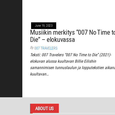
June 19, 2023
Musiikin merkitys “007 No Time t
Die” – elokuvassa
By
007 TRAVELERS
Teksti: 007 Travelers “007 No Time to Die” (2021)-
elokuvan alussa kuultavan Billie Eilishin
samannimisen tunnuslaulun ja lopputekstien aikan
kuultavan…
Posts
pagination
ABOUT US