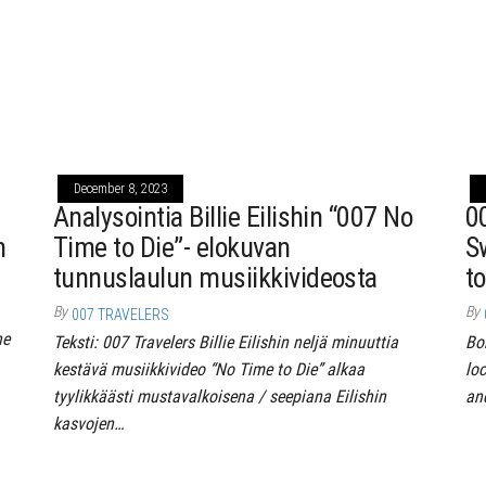
December 8, 2023
Analysointia Billie Eilishin “007 No
0
n
Time to Die”- elokuvan
S
tunnuslaulun musiikkivideosta
t
By
By
007 TRAVELERS
he
Teksti: 007 Travelers Billie Eilishin neljä minuuttia
Bo
kestävä musiikkivideo “No Time to Die” alkaa
lo
tyylikkäästi mustavalkoisena / seepiana Eilishin
an
kasvojen…