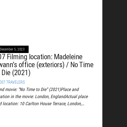
December 5, 2023
07 Filming location: Madeleine
wann’s office (exteriors) / No Time
o Die (2021)
007 TRAVELERS
nd movie: “No Time to Die” (2021)Place and
cation in the movie: London, EnglandActual place
d location: 10 Carlton House Terrace, London,…