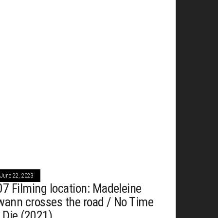
June 22, 2023
07 Filming location: Madeleine
wann crosses the road / No Time
o Die (2021)