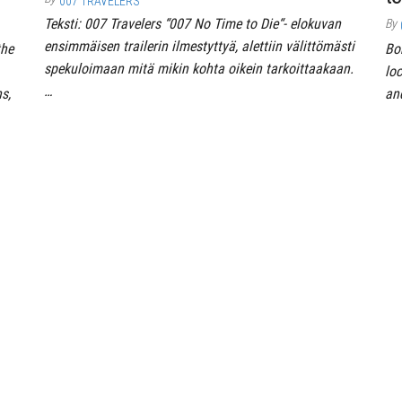
007 TRAVELERS
Teksti: 007 Travelers “007 No Time to Die“- elokuvan
By
ensimmäisen trailerin ilmestyttyä, alettiin välittömästi
the
Bo
spekuloimaan mitä mikin kohta oikein tarkoittaakaan.
lo
…
s,
an