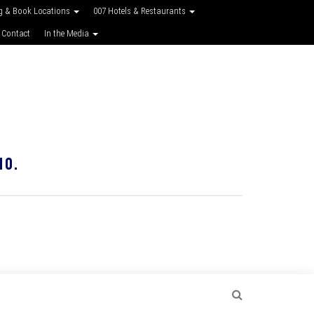
g & Book Locations
007 Hotels & Restaurants
 Contact
In the Media
10.