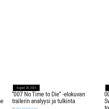
August 30, 2023
“007 No Time to Die” -elokuvan
0
ne
trailerin analyysi ja tulkinta
S
t
By