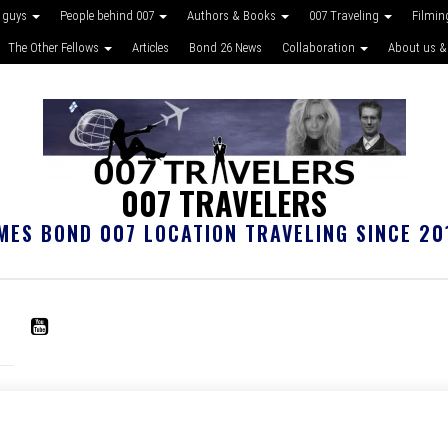
 guys
People behind 007
Authors & Books
007 Traveling
Filmin
The Other Fellows
Articles
Bond 26 News
Collaboration
About us &
007 TRAVELERS
MES BOND 007 LOCATION TRAVELING SINCE 20