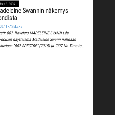
May 2, 2025
adeleine Swannin näkemys
ondista
007 TRAVELERS
ksti: 007 Travelers MADELEINE SVANN Léa
ydouxin näyttelemä Madeleine Swann nähdään
okuvissa “007 SPECTRE” (2015) ja “007 No Time to…