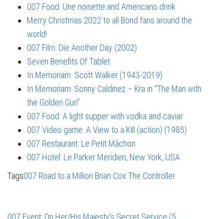
007 Food: Une noisette and Americano drink
Merry Christmas 2022 to all Bond fans around the
world!
007 Film: Die Another Day (2002)
Seven Benefits Of Tablet
In Memoriam: Scott Walker (1943-2019)
In Memoriam: Sonny Caldinez – Kra in “The Man with
the Golden Gun”
007 Food: A light supper with vodka and caviar
007 Video game: A View to a Kill (action) (1985)
007 Restaurant: Le Petit Mâchon
007 Hotel: Le Parker Meridien, New York, USA
Tags
007 Road to a Million
Brian Cox
The Controller
007 Event: On Her/His Majesty’s Secret Service (5