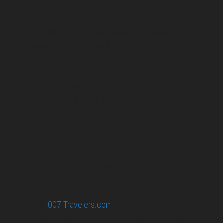
About Us
Pirita and Mika, Finland´s first James Bond bloggers, visiting
007 filming and book locations.
007 Travelers respects your privacy. All the
collected information at this site will be kept
confidential.
Your email or any other information you give to
007 Travelers will be held with the utmost care,
and will not be used in ways that you have not
agreed to.
© 2026
007 Travelers.com
ORIGINAL CONTENT © 007
TRAVELERS, ALL RIGHTS RESERVED. THE BASIC