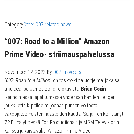
Category
Other 007 related news
“007: Road to a Million” Amazon
Prime Video- striimauspalvelussa
November 12, 2023
By
007 Travelers
“
007: Road to a Million
” on tosi-tv-kilpailuohjelma, joka sai
alkuideansa James Bond -elokuvista.
Brian Coxin
isännöimässä tapahtumassa yhdeksän kahden hengen
joukkuetta kilpailee miljoonan punnan voitosta
vakoojateemaisten haasteiden kautta. Sarjan on kehittänyt
72 Films yhdessä Eon Productionsin ja MGM Televisionin
kanssa julkaistavaksi Amazon Prime Video-