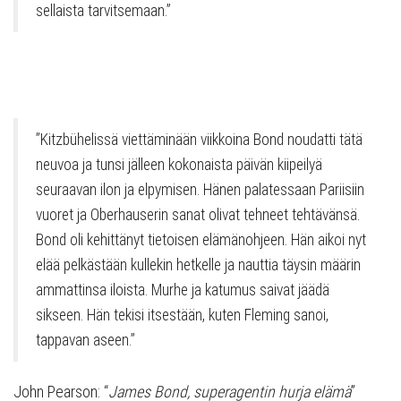
sellaista tarvitsemaan.”
”Kitzbühelissä viettäminään viikkoina Bond noudatti tätä
neuvoa ja tunsi jälleen kokonaista päivän kiipeilyä
seuraavan ilon ja elpymisen. Hänen palatessaan Pariisiin
vuoret ja Oberhauserin sanat olivat tehneet tehtävänsä.
Bond oli kehittänyt tietoisen elämänohjeen. Hän aikoi nyt
elää pelkästään kullekin hetkelle ja nauttia täysin määrin
ammattinsa iloista. Murhe ja katumus saivat jäädä
sikseen. Hän tekisi itsestään, kuten Fleming sanoi,
tappavan aseen.”
John Pearson: “
James Bond, superagentin hurja elämä
”