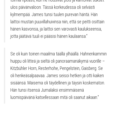
toimia ripeästi, kun he nousivat pois ja kantoivat sukset
ulos päivänvaloon. Tässä korkeudessa oli selvästi
kylmempää. James tunsi tuulen purevan häntä. Hän
laittoi mustan puuvillahuivinsa niin, että se peitti osittain
hänen kasvonsa, ja laittoi sen varovasti kaulukseensa,
jotta jäätävä tuuli ei pääsisi hänen kaulaansa.”
Se oli kuin toinen maailma täällä ylhäällä. Hahnenkammin
huippu oli litteä ja sieltä oli panoraamanäkymä vuorille –
Kitzbühler Horn, Resterhohe, Pengelstein, Gaisberg. Se
oli henkeäsalpaavaa. James seisoi hetken ja otti kaiken
sisäänsä. Maisema oli täydellinen ja täysin koskematon.
Hän tunsi itsensä Jumalaksi ensimmäisenä
luomispäivänä katsellessaan mitä oli saanut aikaan.”