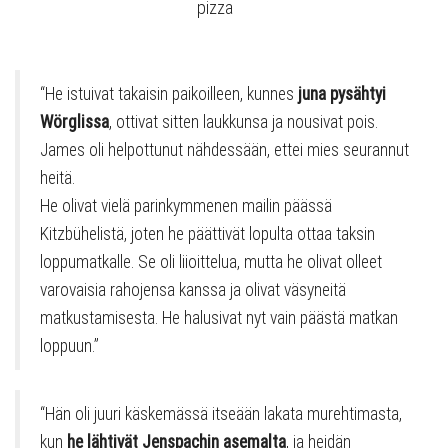
pizza
“He istuivat takaisin paikoilleen, kunnes
juna pysähtyi
Wörglissa
, ottivat sitten laukkunsa ja nousivat pois.
James oli helpottunut nähdessään, ettei mies seurannut
heitä.
He olivat vielä parinkymmenen mailin päässä
Kitzbühelistä, joten he päättivät lopulta ottaa taksin
loppumatkalle. Se oli liioittelua, mutta he olivat olleet
varovaisia ​​rahojensa kanssa ja olivat väsyneitä
matkustamisesta. He halusivat nyt vain päästä matkan
loppuun.”
“Hän oli juuri käskemässä itseään lakata murehtimasta,
kun
he lähtivät Jenspachin asemalta
, ja heidän