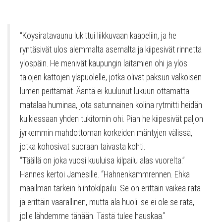
“Köysiratavaunu lukittui liikkuvaan kaapeliin, ja he
ryntäsivät ulos alemmalta asemalta ja kiipesivät rinnettä
ylöspäin. He menivät kaupungin laitamien ohi ja ylös
talojen kattojen yläpuolelle, jotka olivat paksun valkoisen
lumen peittämät. Ääntä ei kuulunut lukuun ottamatta
matalaa huminaa, jota satunnainen kolina rytmitti heidän
kulkiessaan yhden tukitornin ohi. Pian he kiipesivät paljon
jyrkemmin mahdottoman korkeiden mäntyjen välissä,
jotka kohosivat suoraan taivasta kohti.
“Täällä on joka vuosi kuuluisa kilpailu alas vuorelta.”
Hannes kertoi Jamesille. “Hahnenkammrennen. Ehkä
maailman tärkein hiihtokilpailu. Se on erittäin vaikea rata
ja erittäin vaarallinen, mutta älä huoli: se ei ole se rata,
jolle lähdemme tänään. Tästä tulee hauskaa.”