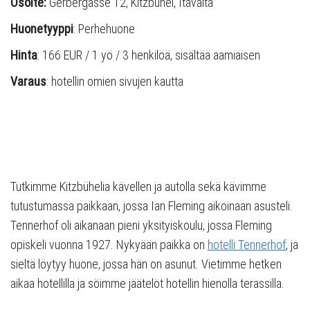
Osoite:
Gerbergasse 12, Kitzbühel, Itävalta
Huonetyyppi
: Perhehuone
Hinta
: 166 EUR / 1 yö / 3 henkilöä, sisältää aamiaisen
Varaus
: hotellin omien sivujen kautta
Tutkimme Kitzbühelia kävellen ja autolla sekä kävimme
tutustumassa paikkaan, jossa Ian Fleming aikoinaan asusteli.
Tennerhof oli aikanaan pieni yksityiskoulu, jossa Fleming
opiskeli vuonna 1927. Nykyään paikka on
hotelli Tennerhof
, ja
sieltä löytyy huone, jossa hän on asunut. Vietimme hetken
aikaa hotellilla ja söimme jäätelöt hotellin hienolla terassilla.