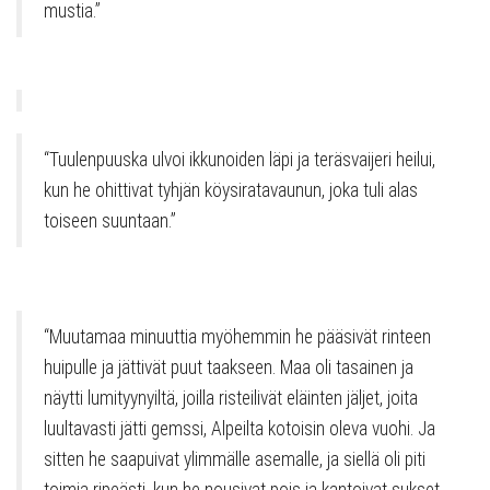
mustia.”
“Tuulenpuuska ulvoi ikkunoiden läpi ja teräsvaijeri heilui,
kun he ohittivat tyhjän köysiratavaunun, joka tuli alas
toiseen suuntaan.”
“Muutamaa minuuttia myöhemmin he pääsivät rinteen
huipulle ja jättivät puut taakseen. Maa oli tasainen ja
näytti lumityynyiltä, joilla risteilivät eläinten jäljet, joita
luultavasti jätti gemssi, Alpeilta kotoisin oleva vuohi. Ja
sitten he saapuivat ylimmälle asemalle, ja siellä oli piti