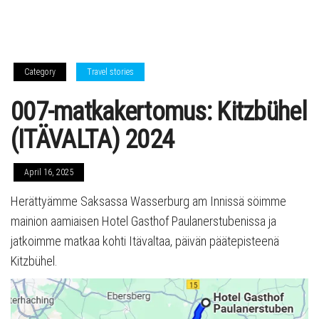
Category
Travel stories
007-matkakertomus: Kitzbühel
(ITÄVALTA) 2024
April 16, 2025
Herättyämme Saksassa Wasserburg am Innissä söimme
mainion aamiaisen Hotel Gasthof Paulanerstubenissa ja
jatkoimme matkaa kohti Itävaltaa, päivän päätepisteenä
Kitzbühel.