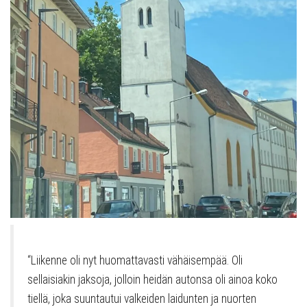
“Liikenne oli nyt huomattavasti vähäisempää. Oli
sellaisiakin jaksoja, jolloin heidän autonsa oli ainoa koko
tiellä, joka suuntautui valkeiden laidunten ja nuorten