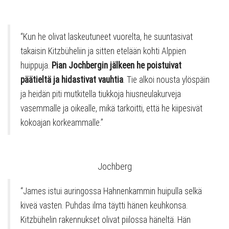
“Kun he olivat laskeutuneet vuorelta, he suuntasivat
takaisin Kitzbüheliin ja sitten etelään kohti Alppien
huippuja.
Pian Jochbergin jälkeen he poistuivat
päätieltä ja hidastivat vauhtia
. Tie alkoi nousta ylöspäin
ja heidän piti mutkitella tiukkoja hiusneulakurveja
vasemmalle ja oikealle, mikä tarkoitti, että he kiipesivät
kokoajan korkeammalle.”
Jochberg
“James istui auringossa Hahnenkammin huipulla selkä
kiveä vasten. Puhdas ilma täytti hänen keuhkonsa.
Kitzbühelin rakennukset olivat piilossa häneltä. Hän