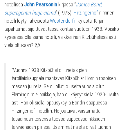
hotellissa
John Pearsonin
kirjassa “
James Bond,
superagentin hurja elämä
” (1973).
Hirzingerhof
-niminen
hotelli löytyi läheisestä
Westendorfin
kylästä. Kirjan
tapahtumat sijoittuvat tässä kohtaa vuoteen 1938. Voisiko
kyseessä olla sama hotelli, vaikkei ihan Kitzbühelissä asti
vielä oltukaan? 🙂
”Vuonna 1938 Kitzbühel oli unelias pieni
tyrolilaiskauppala mahtavan Kitzbühler Hornin rosoisen
massan juurella. Se oli ollut jo useita vuosia ollut
Flemingin mielipaikkoja, hän oli käynyt siellä 1920-luvulta
asti. Hän oli siellä loppusyksyllä Bondin saapuessa
Hirzingerhof- hotelliin. He joutuivat väistämättä
tapaamaan toisensa tuossa suppeassa rikkaiden
talvivieraiden piirissä. Useimmat näistä olivat tuohon