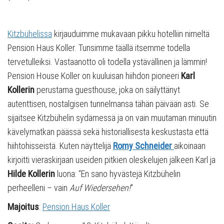
Kitzbühelissa
kirjauduimme mukavaan pikku hotelliin nimeltä
Pension Haus Koller. Tunsimme täällä itsemme todella
tervetulleiksi. Vastaanotto oli todella ystävällinen ja lämmin!
Pension House Koller on kuuluisan hiihdon pioneeri
Karl
Kollerin
perustama guesthouse, joka on säilyttänyt
autenttisen, nostalgisen tunnelmansa tähän päivään asti. Se
sijaitsee Kitzbühelin sydämessä ja on vain muutaman minuutin
kävelymatkan päässä sekä historiallisesta keskustasta että
hiihtohisseistä. Kuten näyttelijä
Romy Schneider
aikoinaan
kirjoitti vieraskirjaan useiden pitkien oleskelujen jälkeen Karl ja
Hilde Kollerin
luona: “En sano hyvästejä Kitzbühelin
perheelleni – vain
Auf Wiedersehen!
“
Majoitus
:
Pension Haus Koller