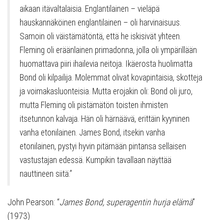
aikaan itävaltalaisia. Englantilainen – vieläpä
hauskannäköinen englantilainen – oli harvinaisuus.
Samoin oli väistämätöntä, että he iskisivät yhteen.
Fleming oli eräänlainen primadonna, jolla oli ympärillään
huomattava piiri ihailevia neitoja. Ikäerosta huolimatta
Bond oli kilpailija. Molemmat olivat kovapintaisia, skotteja
ja voimakasluonteisia. Mutta erojakin oli: Bond oli juro,
mutta Fleming oli pistämätön toisten ihmisten
itsetunnon kalvaja. Hän oli härnäävä, erittäin kyyninen
vanha etonilainen. James Bond, itsekin vanha
etonilainen, pystyi hyvin pitämään pintansa sellaisen
vastustajan edessä. Kumpikin tavallaan näyttää
nauttineen siitä.”
John Pearson: “
James Bond, superagentin hurja elämä
”
(1973)