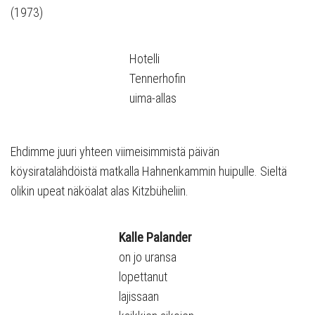
(1973)
Hotelli
Tennerhofin
uima-allas
Ehdimme juuri yhteen viimeisimmistä päivän
köysiratalähdöistä matkalla Hahnenkammin huipulle. Sieltä
olikin upeat näköalat alas Kitzbüheliin.
Kalle Palander
on jo uransa
lopettanut
lajissaan