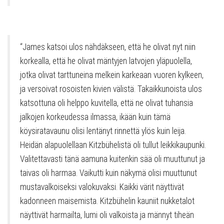
“James katsoi ulos nähdäkseen, että he olivat nyt niin
korkealla, että he olivat mäntyjen latvojen yläpuolella,
jotka olivat tarttuneina melkein karkeaan vuoren kylkeen,
ja versoivat rosoisten kivien välistä. Takaikkunoista ulos
katsottuna oli helppo kuvitella, että ne olivat tuhansia
jalkojen korkeudessa ilmassa, ikään kuin tämä
köysiratavaunu olisi lentänyt rinnettä ylös kuin leija.
Heidän alapuolellaan Kitzbühelistä oli tullut leikkikaupunki.
Valitettavasti tänä aamuna kuitenkin sää oli muuttunut ja
taivas oli harmaa. Vaikutti kuin näkymä olisi muuttunut
mustavalkoiseksi valokuvaksi. Kaikki värit näyttivät
kadonneen maisemista. Kitzbühelin kauniit nukketalot
näyttivät harmailta, lumi oli valkoista ja männyt tiheän