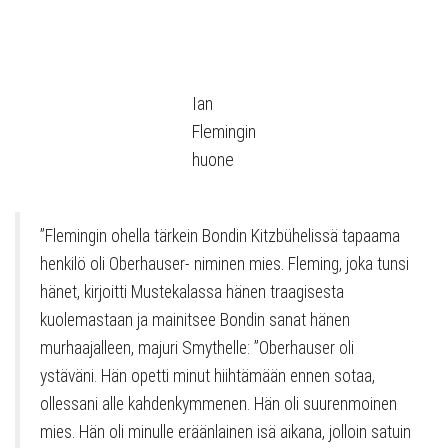
Ian
Flemingin
huone
”Flemingin ohella tärkein Bondin Kitzbühelissä tapaama
henkilö oli Oberhauser- niminen mies. Fleming, joka tunsi
hänet, kirjoitti Mustekalassa hänen traagisesta
kuolemastaan ja mainitsee Bondin sanat hänen
murhaajalleen, majuri Smythelle: ”Oberhauser oli
ystäväni. Hän opetti minut hiihtämään ennen sotaa,
ollessani alle kahdenkymmenen. Hän oli suurenmoinen
mies. Hän oli minulle eräänlainen isä aikana, jolloin satuin