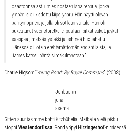
osastoonsa astui mies nostaen isoa reppua, jonka
ympärille oli kiedottu kiipeilynaru. Hän näytti olevan
parikymppinen, ja jolla oli sotilaan vartalo. Hän oli
pukeutunut vuoristoretkelle, päällään pitkät sukat, jäykät
saappaat, metsästystakki ja pehmeä huopahattu.
Hänessä oli jotain erehtymättömän englantilaista, ja
James katseli häntä silmäkulmastaan.”
Charlie Higson: “
Young Bond: By Royal Command
” (2008)
Jenbachin
juna-
asema
Sitten suuntasimme kohti Kitzbühelia. Matkalla vielä pikku
stoppi
Westendorfissa
. Bond yöpyi
Hirzingerhof
-nimisessä