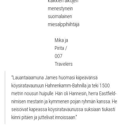
kaikkien aikojen
menestynein
suomalainen
miesalppihiihtäjä
Mika ja
Pirita /
007
Travelers
“Lauantaiaamuna James huomasi kiipeävänsä
köysiratavaunuun Hahnenkamm-Bahnilla ja teki 1500
metrin nousun huipulle. Hän oli Hannesin, herra Eastfield-
nimisen mestarin ja kymmenen pojan ryhmän kanssa. He
seisoivat kapeassa köysiratavaunussa suksiaan tiukasti
kiinni pitäen ja juttelivat innoissaan.”