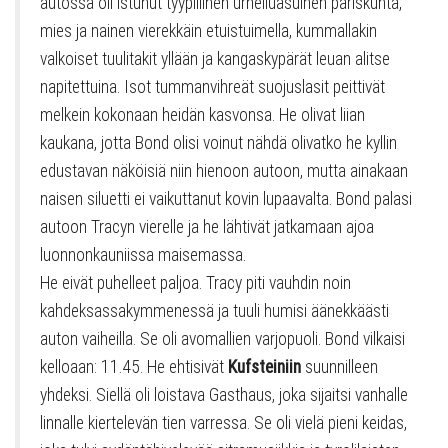
autossa oli istunut tyypillinen urheiluasuinen pariskunta,
mies ja nainen vierekkäin etuistuimella, kummallakin
valkoiset tuulitakit yllään ja kangaskypärät leuan alitse
napitettuina. Isot tummanvihreät suojuslasit peittivät
melkein kokonaan heidän kasvonsa. He olivat liian
kaukana, jotta Bond olisi voinut nähdä olivatko he kyllin
edustavan näköisiä niin hienoon autoon, mutta ainakaan
naisen siluetti ei vaikuttanut kovin lupaavalta. Bond palasi
autoon Tracyn vierelle ja he lähtivät jatkamaan ajoa
luonnonkauniissa maisemassa.
He eivät puhelleet paljoa. Tracy piti vauhdin noin
kahdeksassakymmenessä ja tuuli humisi äänekkäästi
auton vaiheilla. Se oli avomallien varjopuoli. Bond vilkaisi
kelloaan: 11.45. He ehtisivät
Kufsteiniin
suunnilleen
yhdeksi. Siellä oli loistava Gasthaus, joka sijaitsi vanhalle
linnalle kiertelevän tien varressa. Se oli vielä pieni keidas,