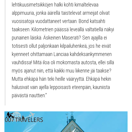
lehtikuusimetsikköjen halki kohti kimaltelevaa
alppimuuria, jonka äärellä taistelevat armeijat olivat
vuosisatoja vuodattaneet vertaan. Bond katsahti
taakseen. Kilometrien päässä leveällä valtatiellä näkyi
punainen läiskä. Äskeinen Maserati? Sen ajajilla ei
totisesti ollut paljonkaan kilpailuhenkeä, jos he eivät
kyenneet ohittamaan Lanciaa kahdeksankymmenen
vauhdissa! Mitä iloa oli mokomasta autosta, ellei sillä
myös ajanut niin, että kaikki muu liikenne jäi taakse?
Mutta ehkäpä hän teki heille vääryyttä. Ehkäpä hekin
halusivat vain ajella leppoisasti eteenpäin, kauniista
päivästä nauttien.”