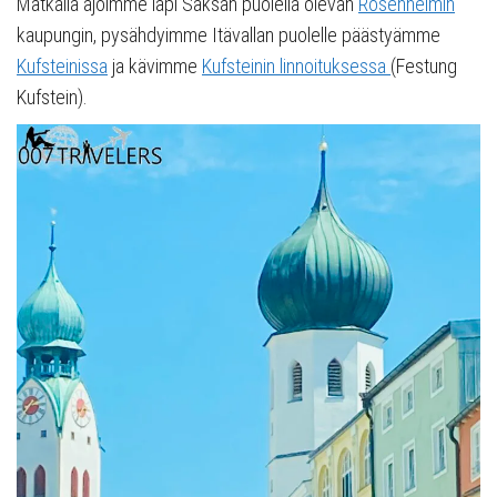
Matkalla ajoimme läpi Saksan puolella olevan
Rosenheimin
kaupungin, pysähdyimme Itävallan puolelle päästyämme
Kufsteinissa
ja kävimme
Kufsteinin linnoituksessa
(Festung
Kufstein).