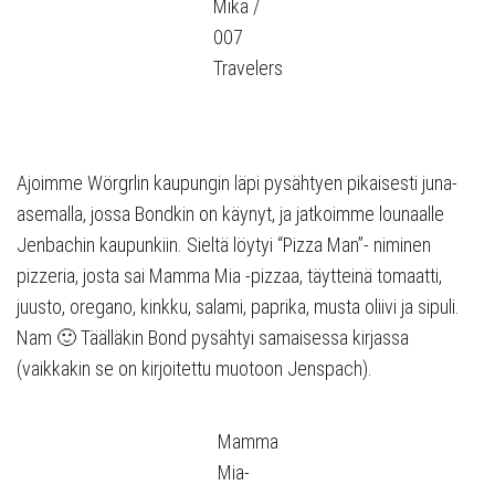
Mika /
007
Travelers
Ajoimme Wörgrlin kaupungin läpi pysähtyen pikaisesti juna-
asemalla, jossa Bondkin on käynyt, ja jatkoimme lounaalle
Jenbachin kaupunkiin. Sieltä löytyi “Pizza Man”- niminen
pizzeria, josta sai Mamma Mia -pizzaa, täytteinä tomaatti,
juusto, oregano, kinkku, salami, paprika, musta oliivi ja sipuli.
Nam 🙂 Täälläkin Bond pysähtyi samaisessa kirjassa
(vaikkakin se on kirjoitettu muotoon Jenspach).
Mamma
Mia-