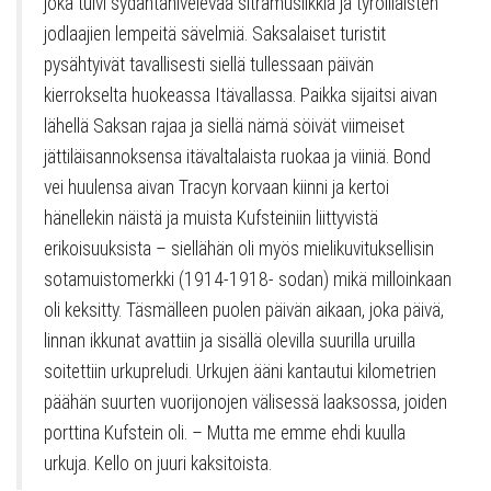
joka tulvi sydäntähivelevää sitramusiikkia ja tyrolilaisten
jodlaajien lempeitä sävelmiä. Saksalaiset turistit
pysähtyivät tavallisesti siellä tullessaan päivän
kierrokselta huokeassa Itävallassa. Paikka sijaitsi aivan
lähellä Saksan rajaa ja siellä nämä söivät viimeiset
jättiläisannoksensa itävaltalaista ruokaa ja viiniä. Bond
vei huulensa aivan Tracyn korvaan kiinni ja kertoi
hänellekin näistä ja muista Kufsteiniin liittyvistä
erikoisuuksista – siellähän oli myös mielikuvituksellisin
sotamuistomerkki (1914-1918- sodan) mikä milloinkaan
oli keksitty. Täsmälleen puolen päivän aikaan, joka päivä,
linnan ikkunat avattiin ja sisällä olevilla suurilla uruilla
soitettiin urkupreludi. Urkujen ääni kantautui kilometrien
päähän suurten vuorijonojen välisessä laaksossa, joiden
porttina Kufstein oli. – Mutta me emme ehdi kuulla
urkuja. Kello on juuri kaksitoista.