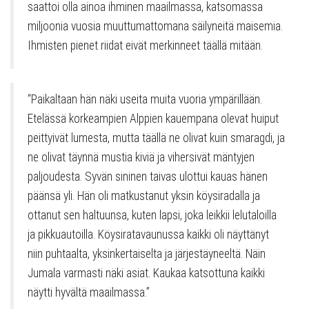
saattoi olla ainoa ihminen maailmassa, katsomassa
miljoonia vuosia muuttumattomana säilyneitä maisemia.
Ihmisten pienet riidat eivät merkinneet täällä mitään.
“Paikaltaan ​​hän näki useita muita vuoria ympärillään.
Etelässä korkeampien Alppien kauempana olevat huiput
peittyivät lumesta, mutta täällä ne olivat kuin smaragdi, ja
ne olivat täynnä mustia kiviä ja vihersivät mäntyjen
paljoudesta. Syvän sininen taivas ulottui kauas hänen
päänsä yli. Hän oli matkustanut yksin köysiradalla ja
ottanut sen haltuunsa, kuten lapsi, joka leikkii lelutaloilla
ja pikkuautoilla. Köysiratavaunussa kaikki oli näyttänyt
niin puhtaalta, yksinkertaiselta ja järjestäyneeltä. Näin
Jumala varmasti näki asiat. Kaukaa katsottuna kaikki
näytti hyvältä maailmassa.”