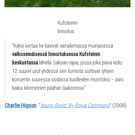
Kufsteinin
linnoitus
“Kaksi kertaa he kävivät vierailemassa muinaisessa
valkoseinäisessä linnoituksessa Kufsteinin
keskustassa
lähellä Saksan rajaa, jossa joka päivä kello
12 suuret urut yhdessä sen tornista soittivat lyhyen
konsertin suuressa sodassa kuolleiden muistoksi – ääni
kaikui kilometrien päähän laaksoissa.”
Charlie Higson
: “
Young Bond: By Royal Command
” (2008)