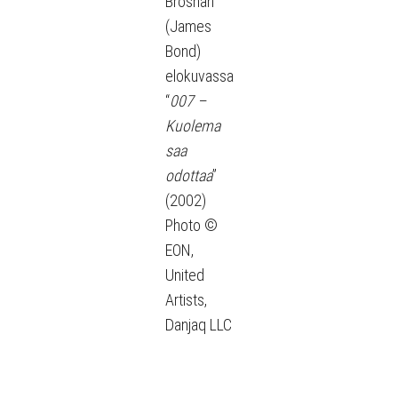
Brosnan
(James
Bond)
elokuvassa
“
007 –
Kuolema
saa
odottaa
”
(2002)
Photo ©
EON,
United
Artists,
Danjaq LLC