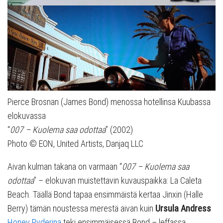
Pierce Brosnan (James Bond) menossa hotellinsa Kuubassa
elokuvassa
“
007 – Kuolema saa odottaa
” (2002)
Photo © EON, United Artists, Danjaq LLC
Aivan kulman takana on varmaan “
007 – Kuolema saa
odottaa
” – elokuvan muistettavin kuvauspaikka: La Caleta
Beach. Täällä Bond tapaa ensimmäistä kertaa Jinxin (Halle
Berry) tämän noustessa merestä aivan kuin
Ursula Andress
Honey Ryderina
teki ensimmäisessä Bond – leffassa