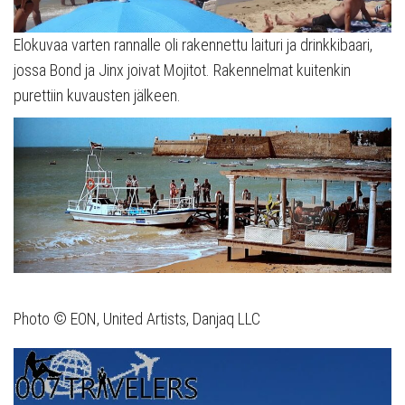
Elokuvaa varten rannalle oli rakennettu laituri ja drinkkibaari,
jossa Bond ja Jinx joivat Mojitot. Rakennelmat kuitenkin
purettiin kuvausten jälkeen.
Photo © EON, United Artists, Danjaq LLC