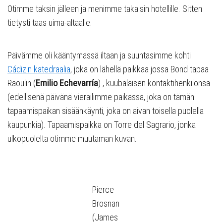
Otimme taksin jälleen ja menimme takaisin hotellille. Sitten
tietysti taas uima-altaalle.
Päivämme oli kääntymässä iltaan ja suuntasimme kohti
Cádizin katedraalia
, joka on lähellä paikkaa jossa Bond tapaa
Raoulin (
Emilio Echevarría
) , kuubalaisen kontaktihenkilönsä
(edellisenä päivänä vierailimme paikassa, joka on tämän
tapaamispaikan sisäänkäynti, joka on aivan toisella puolella
kaupunkia). Tapaamispaikka on Torre del Sagrario, jonka
ulkopuolelta otimme muutaman kuvan.
Pierce
Brosnan
(James