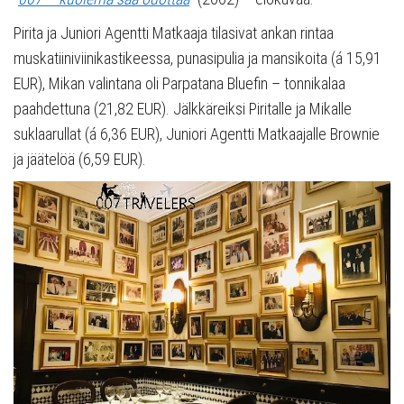
Pirita ja Juniori Agentti Matkaaja tilasivat ankan rintaa
muskatiiniviinikastikeessa, punasipulia ja mansikoita (á 15,91
EUR), Mikan valintana oli Parpatana Bluefin – tonnikalaa
paahdettuna (21,82 EUR). Jälkkäreiksi Piritalle ja Mikalle
suklaarullat (á 6,36 EUR), Juniori Agentti Matkaajalle Brownie
ja jäätelöä (6,59 EUR).