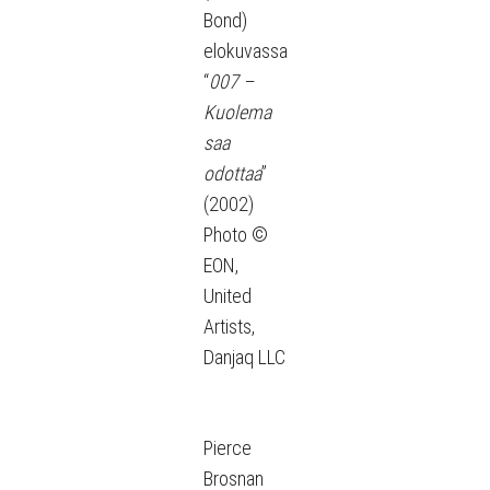
Bond)
elokuvassa
“
007 –
Kuolema
saa
odottaa
”
(2002)
Photo ©
EON,
United
Artists,
Danjaq LLC
Pierce
Brosnan