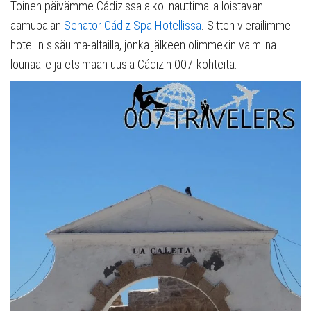
Toinen päivämme Cádizissa alkoi nauttimalla loistavan
aamupalan
Senator Cádiz Spa Hotellissa
. Sitten vierailimme
hotellin sisäuima-altailla, jonka jälkeen olimmekin valmiina
lounaalle ja etsimään uusia Cádizin 007-kohteita.