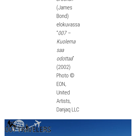
(James
Bond)
elokuvassa
“
007 –
Kuolema
saa
odottaa
”
(2002)
Photo ©
EON,
United
Artists,
Danjaq LLC