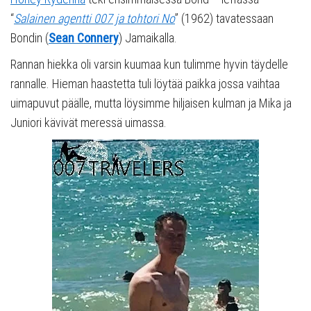
“
Salainen agentti 007 ja tohtori No
” (1962) tavatessaan
Bondin (
Sean Connery
) Jamaikalla.
Rannan hiekka oli varsin kuumaa kun tulimme hyvin täydelle
rannalle. Hieman haastetta tuli löytää paikka jossa vaihtaa
uimapuvut päälle, mutta löysimme hiljaisen kulman ja Mika ja
Juniori kävivät meressä uimassa.