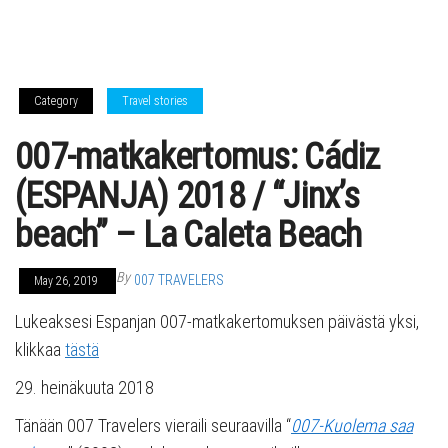
Category
Travel stories
007-matkakertomus: Cádiz
(ESPANJA) 2018 / “Jinx’s
beach” – La Caleta Beach
By
007 TRAVELERS
May 26, 2019
Lukeaksesi Espanjan 007-matkakertomuksen päivästä yksi,
klikkaa
tästä
29. heinäkuuta 2018
Tänään 007 Travelers vieraili seuraavilla “
007-Kuolema saa