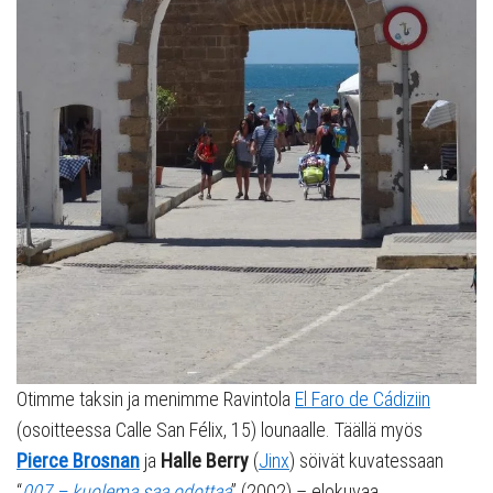
Otimme taksin ja menimme Ravintola
El Faro de Cádiziin
(osoitteessa Calle San Félix, 15) lounaalle. Täällä myös
Pierce Brosnan
ja
Halle Berry
(
Jinx
) söivät kuvatessaan
“
007 – kuolema saa odottaa
” (2002) – elokuvaa.