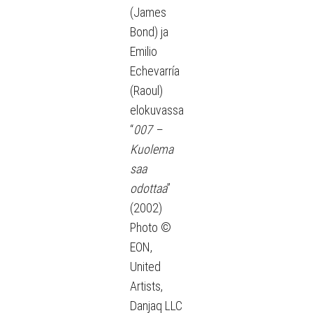
(James
Bond) ja
Emilio
Echevarría
(Raoul)
elokuvassa
“
007 –
Kuolema
saa
odottaa
”
(2002)
Photo ©
EON,
United
Artists,
Danjaq LLC