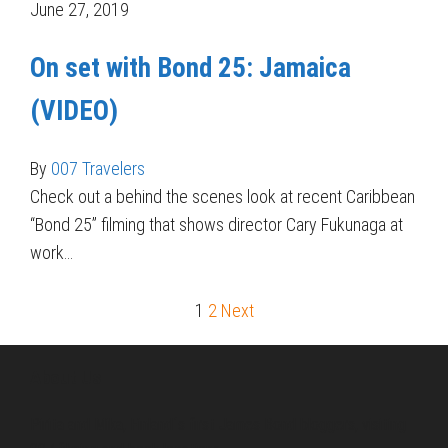
June 27, 2019
On set with Bond 25: Jamaica
(VIDEO)
By
007 Travelers
Check out a behind the scenes look at recent Caribbean
“Bond 25” filming that shows director Cary Fukunaga at
work…
1
2
Next
Posts
pagination
About Us
Pirita and Mika, Finland´s first James Bond bloggers, visiting