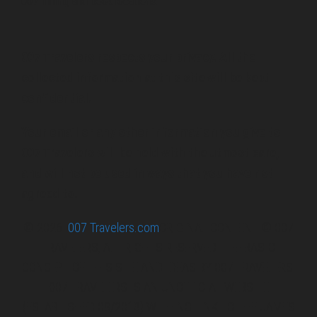
007 filming and book locations.
007 Travelers respects your privacy. All the
collected information at this site will be kept
confidential.
Your email or any other information you give to
007 Travelers will be held with the utmost care,
and will not be used in ways that you have not
agreed to.
© 2026
007 Travelers.com
ORIGINAL CONTENT © 007
TRAVELERS, ALL RIGHTS RESERVED. THE BASIC
CONCEPT OF THIS SITE AND IDEAS BY 007 TRAVELERS.
007 TRAVELERS IS AN UNOFFICIAL WEBSITE
(ESTABLISHED 08/2013) WITH NO LINK TO THE JAMES