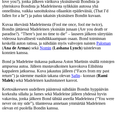
love you?), jonka jälkeen värikuva yksinäisestä Bondista ja
yhteiskuva Bondista ja Madeleinesta sylikkäin autossa yhä
onnellisina, vaikka sanoituksissa ollaankin epäileväisiä, (That I’d
fallen for a lie”) ja paluu takaisin yksinäisen Bondin kuvaan.
Kuvaa itkevästä Madeleinesta (Fool me once, fool me twice),
Bondin jättäessä Madeleinen yksinään junaan (Are you death or
paradise?). “There’s just no time to die” – lauseen jälkeen siirrytään
videossa kuvallisesti vauhdikkaampaan osaan. Bond toiminnan
keskellä auton ratissa, ja nähdään myös vahvojen naisten
Paloman
(
Ana de Armas
) sekä
Nomin
(
Lashana Lynch
) taistelevan
konnien kanssa.
Bond ja Madeleine tiukassa paikassa Aston Martinin sisällä roistojen
ampuessa autoa. Jälleen mustavalkoinen kasvokuva Eilishista
kappaleen jatkuessa. Kuva jakautuu jälleen (“Faces from my past
return”) ja näemme maskin takana olevan
Safin
– konnan (
Rami
Malek
) sekä Madeleinen kauhistuneet kasvot.
Kertosäkeeseen uudelleen päästessä nähdään Bondin hyppäävän
korkealta sillalta ja James sekä Madeleine jälleen yhdessä hyvin
vakavina, jonka jälkeen Bond tähtää aseella Madeleinea (“You were
never on my side”), tilanteessa annetaan ymmärtää Madeleinen
olevan eri puolella Bondin kanssa.