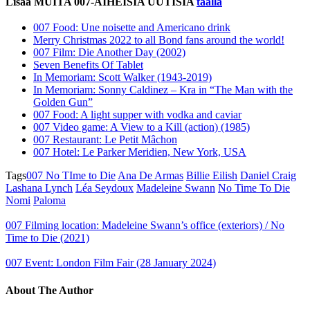
Lisää MUITA 007-AIHEISIA UUTISIA
täällä
007 Food: Une noisette and Americano drink
Merry Christmas 2022 to all Bond fans around the world!
007 Film: Die Another Day (2002)
Seven Benefits Of Tablet
In Memoriam: Scott Walker (1943-2019)
In Memoriam: Sonny Caldinez – Kra in “The Man with the
Golden Gun”
007 Food: A light supper with vodka and caviar
007 Video game: A View to a Kill (action) (1985)
007 Restaurant: Le Petit Mâchon
007 Hotel: Le Parker Meridien, New York, USA
Tags
007 No TIme to Die
Ana De Armas
Billie Eilish
Daniel Craig
Lashana Lynch
Léa Seydoux
Madeleine Swann
No Time To Die
Nomi
Paloma
007 Filming location: Madeleine Swann’s office (exteriors) / No
Time to Die (2021)
007 Event: London Film Fair (28 January 2024)
About The Author