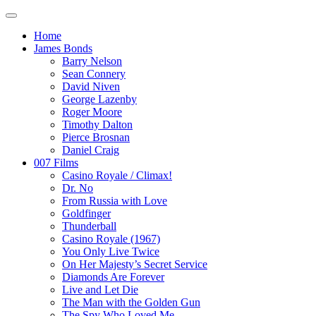
Home
James Bonds
Barry Nelson
Sean Connery
David Niven
George Lazenby
Roger Moore
Timothy Dalton
Pierce Brosnan
Daniel Craig
007 Films
Casino Royale / Climax!
Dr. No
From Russia with Love
Goldfinger
Thunderball
Casino Royale (1967)
You Only Live Twice
On Her Majesty’s Secret Service
Diamonds Are Forever
Live and Let Die
The Man with the Golden Gun
The Spy Who Loved Me