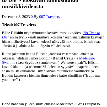
musiikkivideosta
December 8, 2023
0
By
007 Travelers
Teksti: 007 Travelers
Billie Eilishin
neljä minuuttia kestävä musiikkivideo “
No Time to
Die
” alkaa tyylikkäästi mustavalkoisena / seepiana Eilishin kasvojen
hitaasti lähestyessä kuvan edessä näkyvää mikrofonia. Eilish avaa
silmänsä ja aloittaa laulun hyvin vähäeleisesti.
Ruutu jakautuu kahtia Eilishin jäädessä vasempaan laitaan ja
oikeassa nähdään James Bondin (
Daniel Craig
) ja
Madeleine
Swannin
(
Léa Seydoux
) suutelevan (“We were a pair”). Eilishin
kuva feidautuu ja näemme Madeleinen sytyttävän paperin tuleen
ensin mustavalkoisena, sitten kuvan muuttuessa värilliseksi ja
Bondin katsoessa hieman ihmettelevä katse silmillään (“But I saw
you there”.)
Bond nähdään jälleen suutelemassa Madeleinea (“Was I stupid to