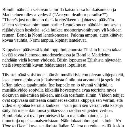
Bondin nähdään seisovan laiturilla katsomassa kaukaisuuteen ja
Madeleinen ollessa vedessä (“Are you death or paradise?”).
“There’s just no time to die”- kertosäkeen kajahtaessa päästään
jälleen videossa toiminnan pariin: Lentokoneen nähdään nousevan
räjähdyksen keskeltä, sekä huikea moottoripyörähyppy yli korkean
reunan. Bond ja Nomi lentokoneessa, Paloma ampuu, autot kiitävät
kovaa vauhtia, Nomi ampuu, kipinät lentelevät.
Kappaleen päästessä kohti loppuhuipennusta Eilishin hiusten takaa
leviää savua hienossa muodostelmassa ja Bond ja Madeleine
nähdään vielä kerran yhdessä. Biisin loppuessa Eilishista näytetään
vielä sivuprofiili kuvan feidautuessa lopullisesti.
Tiivistelmänä voisi todeta tämän musiikkivideon olevan vihjepaketti,
josta ennen elokuvan julkaisemista fanikunta arvuutteli ja spekuloi
leffan tulevia tapahtumia. Itse kappale on jo täynnä vihjeitä, ja
musiikkivideo sopivilla klikeillä höystettynä avaa teorioita myös
elokuvan näkemisen jälkeen, ainakin tosifanin silmin. Videon tekijät
ovat sopivassa suhteessa osanneet sekoittaa klippejä sen verran, että
video ei spoilaa kerralla kaikkea – vain juuri sen verran, että katsoja
säilyttää mielenkiintonsa yrittäessään raottaa vihjeiden verhoa.
Bond-elokuvat ovat perinteisesti kuin matkailumainoksia ja
tunnettuja upeista maisemistaan. Näin lokaatiobongarin silmin “
No
Time to Dien
” kuvauspaikoista Italian Matera on eniten esillä, joskin