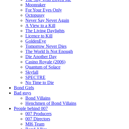
Moonraker
For Your Eyes Only
Octopussy
Never Say Never Again
A View to a Kill
The Living Daylights
Licence to Kill
GoldenEye
Tomorrow Never Dies
The World Is Not Enough
Die Another Day
Casino Royale (2006)
Quantum of Solace
Skyfall
SPECTRE
No Time to Die
Bond Girls
Bad guys
Bond Villains
Henchmen of Bond Villains
People behind 007
007 Producers
007 Directors
MI6 Team