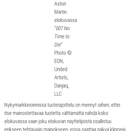
Aston
Martin
elokuvassa
“
007 No
Time to
Die
“
Photo ©
EON,
United
Artists,
Danjaq,
LLC
Nykymarkkinoinnissa tuotesijoittelu on mennyt siihen, ettei
itse mainostettavaa tuotetta välttämättä nähdä koko
elokuvassa vaan joku elokuvan näyttelijöistä osallistuu
erikseen tehtävään mainokseen, jossa saattaa näkyä klippejä