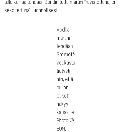
tällä kertaa tehdään Bondin tuttu martini “ravistettuna, ei
sekoitettuna”, luonnollisesti.
Vodka
martini
tehdään
Smirnoff-
vodkasta
tietysti
niin, että
pullon
etiketti
näkyy
katsojille
Photo ©
EON,