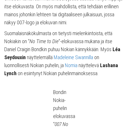
itse elokuvasta. On myös mahdollista, että tehdään erillinen
mainos johonkin lehteen tai digitaaliseen julkaisuun, jossa
näkyy 007-logo ja elokuvan nimi.
Suomalaisnäkökulmasta on tietysti mielenkiintoista, että
Nokiakin on “
No Time to Die
“-elokuvassa mukana ja itse
Daniel Craigin Bondkin puhuu Nokian kännykkään. Myös
Léa
Seydouxin
näyttelemällä
Madeleine Swannilla
on
luonnollisesti Nokian puhelin, ja
Nomia
näyttelevä
Lashana
Lynch
on esiintynyt Nokian puhelinmainoksessa.
Bondin
Nokia-
puhelin
elokuvassa
“
007 No