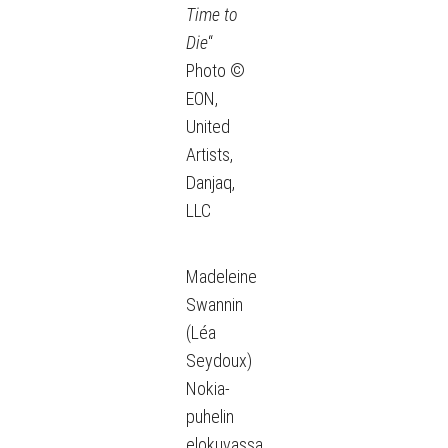
Time to
Die
“
Photo ©
EON,
United
Artists,
Danjaq,
LLC
Madeleine
Swannin
(Léa
Seydoux)
Nokia-
puhelin
elokuvassa