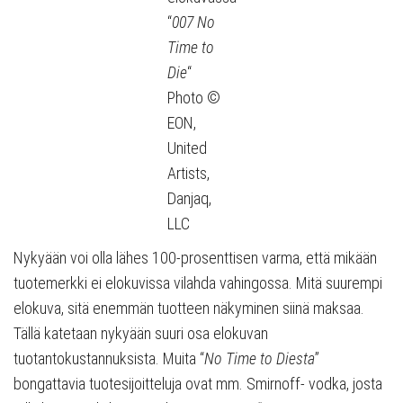
“
007 No
Time to
Die
“
Photo ©
EON,
United
Artists,
Danjaq,
LLC
Nykyään voi olla lähes 100-prosenttisen varma, että mikään
tuotemerkki ei elokuvissa vilahda vahingossa. Mitä suurempi
elokuva, sitä enemmän tuotteen näkyminen siinä maksaa.
Tällä katetaan nykyään suuri osa elokuvan
tuotantokustannuksista. Muita “
No Time to Diesta
”
bongattavia tuotesijoitteluja ovat mm. Smirnoff- vodka, josta