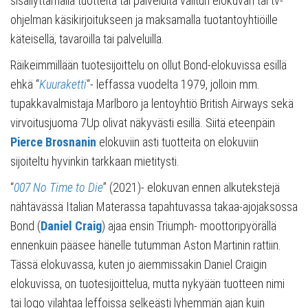
sisällyttämällä tuotteita tai palveluita valitun elokuvan tai tv-
ohjelman käsikirjoitukseen ja maksamalla tuotantoyhtiöille
käteisellä, tavaroilla tai palveluilla.
Räikeimmillään tuotesijoittelu on ollut Bond-elokuvissa esillä
ehkä “
Kuuraketti
“- leffassa vuodelta 1979, jolloin mm.
tupakkavalmistaja Marlboro ja lentoyhtiö British Airways sekä
virvoitusjuoma 7Up olivat näkyvästi esillä. Siitä eteenpäin
Pierce Brosnanin
elokuviin asti tuotteita on elokuviin
sijoiteltu hyvinkin tarkkaan mietitysti.
“
007 No Time to Die
” (2021)- elokuvan ennen alkutekstejä
nähtävässä Italian Materassa tapahtuvassa takaa-ajojaksossa
Bond (
Daniel Craig
) ajaa ensin Triumph- moottoripyörällä
ennenkuin pääsee hänelle tutumman Aston Martinin rattiin.
Tässä elokuvassa, kuten jo aiemmissakin Daniel Craigin
elokuvissa, on tuotesijoittelua, mutta nykyään tuotteen nimi
tai logo vilahtaa leffoissa selkeästi lyhemmän ajan kuin