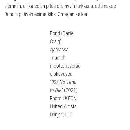
aiemmin, eli katsojan pitää olla hyvin tarkkana, että näkee
Bondin pitävän esimerkiksi Omegan kelloa.
Bond (Daniel
Craig)
ajamassa
Triumph-
moottoripyörää
elokuvassa
“
007 No Time
to Die
” (2021)
Photo © EON,
United Artists,
Danjaq, LLC