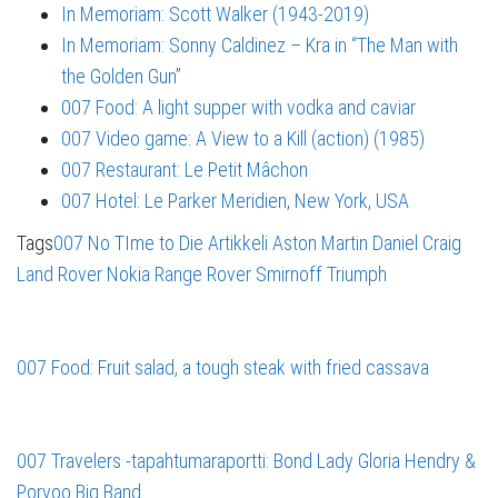
In Memoriam: Scott Walker (1943-2019)
In Memoriam: Sonny Caldinez – Kra in “The Man with
the Golden Gun”
007 Food: A light supper with vodka and caviar
007 Video game: A View to a Kill (action) (1985)
007 Restaurant: Le Petit Mâchon
007 Hotel: Le Parker Meridien, New York, USA
Tags
007 No TIme to Die
Artikkeli
Aston Martin
Daniel Craig
Land Rover
Nokia
Range Rover
Smirnoff
Triumph
007 Food: Fruit salad, a tough steak with fried cassava
007 Travelers -tapahtumaraportti: Bond Lady Gloria Hendry &
Porvoo Big Band