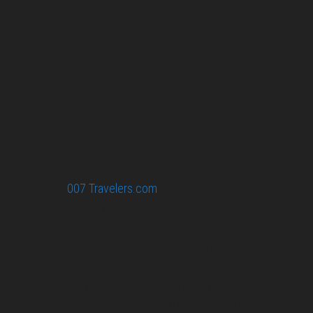
007 Travelers respects your privacy. All the
collected information at this site will be kept
confidential.
Your email or any other information you give to
007 Travelers will be held with the utmost care,
and will not be used in ways that you have not
agreed to.
© 2026
007 Travelers.com
ORIGINAL CONTENT © 007
TRAVELERS, ALL RIGHTS RESERVED. THE BASIC
CONCEPT OF THIS SITE AND IDEAS BY 007 TRAVELERS.
007 TRAVELERS IS AN UNOFFICIAL WEBSITE
(ESTABLISHED 08/2013) WITH NO LINK TO THE JAMES
BOND COPYRIGHT HOLDERS.“JAMES BOND”, “007 GUN
LOGO“ AND RELATED JAMES BOND TRADEMARKS ARE