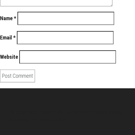
Name
*
Email
*
Website
About Us
Pirita and Mika, Finland´s first James Bond bloggers, visiting
007 filming and book locations.