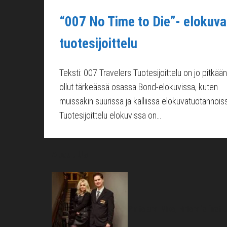
“007 No Time to Die”- elokuv
tuotesijoittelu
Teksti: 007 Travelers Tuotesijoittelu on jo pitkään
ollut tärkeässä osassa Bond-elokuvissa, kuten
muissakin suurissa ja kalliissa elokuvatuotannois
Tuotesijoittelu elokuvissa on…
About Us
Pirita and Mika, Finland´s first