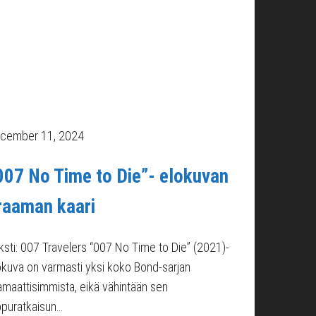
cember 11, 2024
007 No Time to Die”- elokuvan
raaman kaari
ksti: 007 Travelers “007 No Time to Die” (2021)-
okuva on varmasti yksi koko Bond-sarjan
amaattisimmista, eikä vähintään sen
ppuratkaisun…