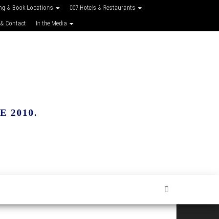
ing & Book Locations
007 Hotels & Restaurants
 & Contact
In the Media
 2010.