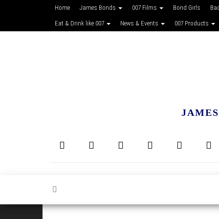
Home
James Bonds
007 Films
Bond Girls
Ba
Eat & Drink like 007
News & Events
007 Products
JAMES