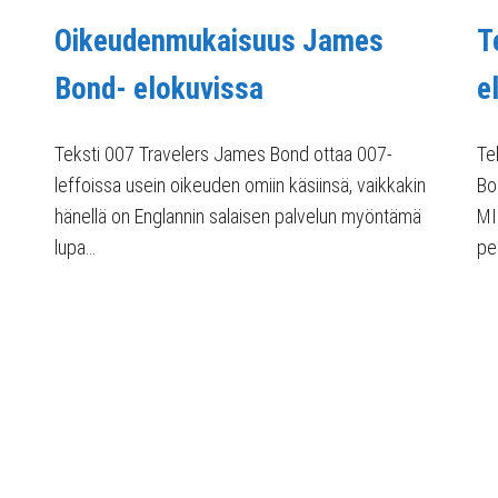
Oikeudenmukaisuus James
T
Bond- elokuvissa
e
Teksti 007 Travelers James Bond ottaa 007-
Te
leffoissa usein oikeuden omiin käsiinsä, vaikkakin
Bo
hänellä on Englannin salaisen palvelun myöntämä
MI
lupa…
pe