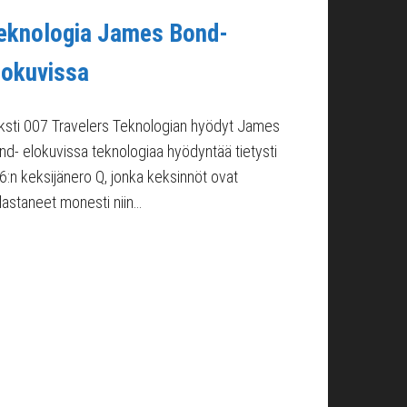
eknologia James Bond-
lokuvissa
ksti 007 Travelers Teknologian hyödyt James
nd- elokuvissa teknologiaa hyödyntää tietysti
6:n keksijänero Q, jonka keksinnöt ovat
lastaneet monesti niin…