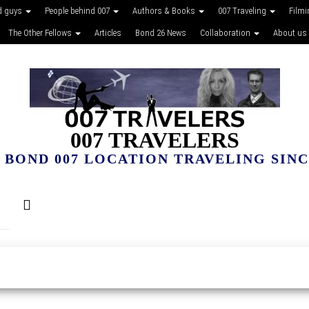
d guys
People behind 007
Authors & Books
007 Traveling
Film
The Other Fellows
Articles
Bond 26 News
Collaboration
About us
007 TRAVELERS
 BOND 007 LOCATION TRAVELING SINCE