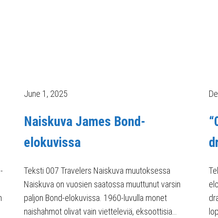
June 1, 2025
De
Naiskuva James Bond-
“
elokuvissa
d
-
Teksti 007 Travelers Naiskuva muutoksessa
Te
Naiskuva on vuosien saatossa muuttunut varsin
el
n
paljon Bond-elokuvissa. 1960-luvulla monet
dr
naishahmot olivat vain vietteleviä, eksoottisia…
lo