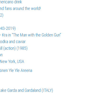
ericano drink
nd fans around the world!
2)
943-2019)
 Kra in “The Man with the Golden Gun”
vodka and caviar
ll (action) (1985)
on
, New York, USA
könen
Yle
Yle Areena
Lake Garda and Gardaland (ITALY)