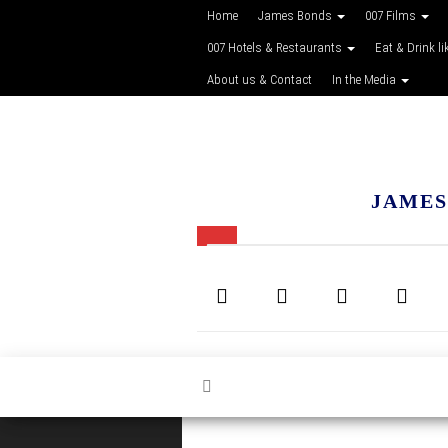
Home
James Bonds
007 Films
007 Hotels & Restaurants
Eat & Drink li
About us & Contact
In the Media
JAMES