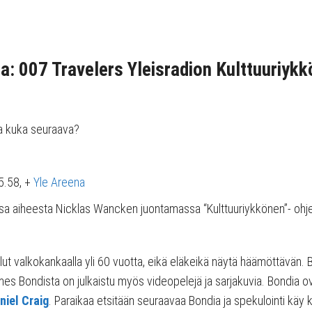
: 007 Travelers Yleisradion Kulttuuriyk
a kuka seuraava?
5.58, +
Yle Areena
ssa aiheesta Nicklas Wancken juontamassa “Kulttuuriykkönen”- ohj
lut valkokankaalla yli 60 vuotta, eikä eläkeikä näytä häämöttävän.
mes Bondista on julkaistu myös videopelejä ja sarjakuvia. Bondia 
niel Craig
. Paraikaa etsitään seuraavaa Bondia ja spekulointi käy