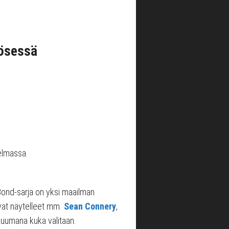
kösessä
elmassa.
 Bond-sarja on yksi maailman
ovat näytelleet mm.
Sean Connery
,
 kuumana kuka valitaan.