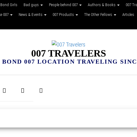
Bond Girls
Bad guys
People behind 007
Authors & Books
007 Tr
ke 007
News & Events
007 Products
The Other Fellows
Articles
007 TRAVELERS
 BOND 007 LOCATION TRAVELING SINCE