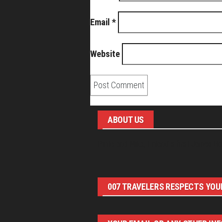
Email
*
Website
ABOUT US
Pirita and Mika, Finland´s first James Bo
007 TRAVELERS RESPECTS YOUR