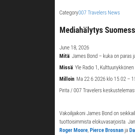
Category
007 Travelers News
Mediahälytys Suomessa
June 18, 2026
Mitä
: James Bond – kuka on paras j
Missä
: Yle Radio 1, Kulttuuriykkönen
Milloin
: Ma 22.6.2026 klo 15.02 – 1
Pirita / 007 Travelers keskustelema
Vakoilijaikoni James Bond on seikkail
tuottoisimmista elokuvasarjoista. Ja
Roger Moore
,
Pierce Brosnan
ja
Da