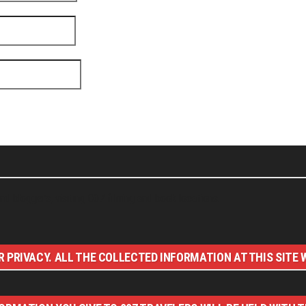
nd bloggers, visiting 007 filming and book locations.
 PRIVACY. ALL THE COLLECTED INFORMATION AT THIS SITE W