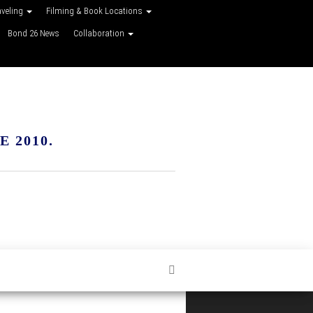
aveling
Filming & Book Locations
Bond 26 News
Collaboration
 2010.