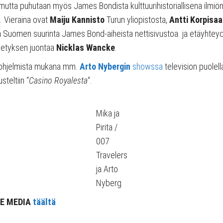
utta puhutaan myös James Bondista kulttuurihistoriallisena ilmiönä 
 Vieraina ovat
Maiju Kannisto
Turun yliopistosta,
Antti Korpisaa
a Suomen suurinta James Bond-aiheista nettisivustoa. ja etäyhtey
hetyksen juontaa
Nicklas Wancke
.
n ohjelmista mukana mm.
Arto Nybergin
showssa
television puolell
steltiin “
Casino Royalesta
“.
Mika ja
Pirita /
007
Travelers
ja Arto
Nyberg
HE MEDIA
täältä