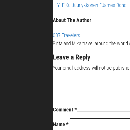
YLE Kulttuuriykkönen: “James Bond –
About The Author
007 Travelers
Pirita and Mika travel around the worl
Leave a Reply
Your email address will not be publishe
Comment
*
Name
*