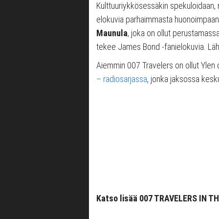
Kulttuuriykkösessäkin spekuloidaan, m
elokuvia parhaimmasta huonoimpaan.
Maunula
, joka on ollut perustamass
tekee James Bond -fanielokuvia. Lä
Aiemmin 007 Travelers on ollut Yle
– radiosarjassa
, jonka jaksossa kesku
Katso lisää 007 TRAVELERS IN T