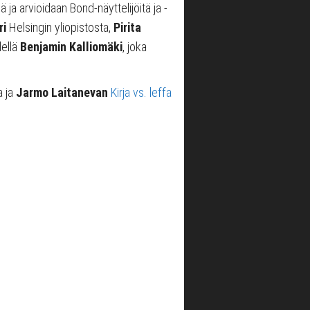
ja arvioidaan Bond-näyttelijöitä ja -
ri
Helsingin yliopistosta,
Pirita
dellä
Benjamin Kalliomäki
, joka
a ja
Jarmo Laitanevan
Kirja vs. leffa