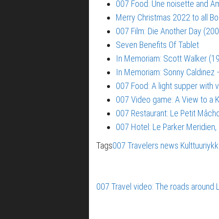
007 Food: Une noisette and Am
Merry Christmas 2022 to all Bo
007 Film: Die Another Day (200
Seven Benefits Of Tablet
In Memoriam: Scott Walker (1
In Memoriam: Sonny Caldinez –
007 Food: A light supper with 
007 Video game: A View to a Ki
007 Restaurant: Le Petit Mâch
007 Hotel: Le Parker Meridien
Tags
007 Travelers news
Kulttuuriyk
007 Travel video: The roads around 