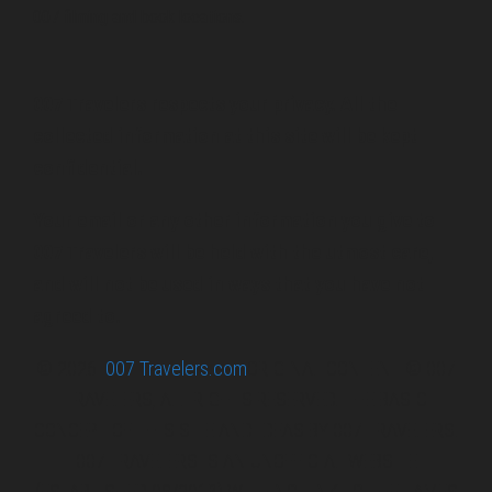
007 filming and book locations.
007 Travelers respects your privacy. All the
collected information at this site will be kept
confidential.
Your email or any other information you give to
007 Travelers will be held with the utmost care,
and will not be used in ways that you have not
agreed to.
© 2026
007 Travelers.com
ORIGINAL CONTENT © 007
TRAVELERS, ALL RIGHTS RESERVED. THE BASIC
CONCEPT OF THIS SITE AND IDEAS BY 007 TRAVELERS.
007 TRAVELERS IS AN UNOFFICIAL WEBSITE
(ESTABLISHED 08/2013) WITH NO LINK TO THE JAMES