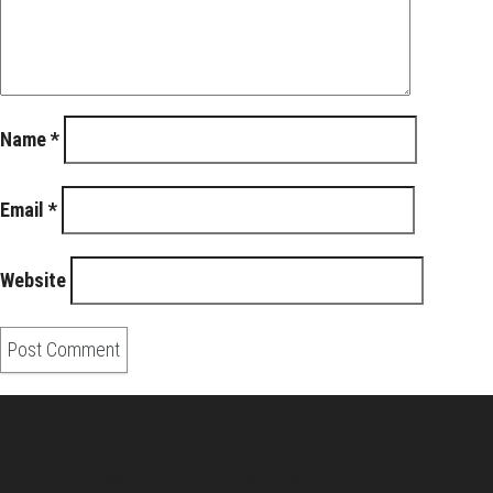
Name
*
Email
*
Website
About Us
Pirita and Mika, Finland´s first James Bond bloggers, visiting