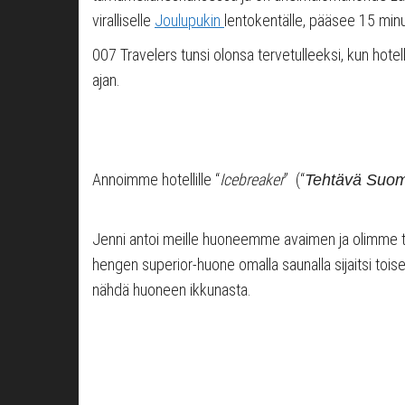
viralliselle
Joulupukin
lentokentälle, pääsee 15 minu
007 Travelers tunsi olonsa tervetulleeksi, kun hotel
ajan.
Annoimme hotellille “
Icebreaker
” (“
Tehtävä Suo
Jenni antoi meille huoneemme avaimen ja olimme 
hengen superior-huone omalla saunalla sijaitsi tois
nähdä huoneen ikkunasta.