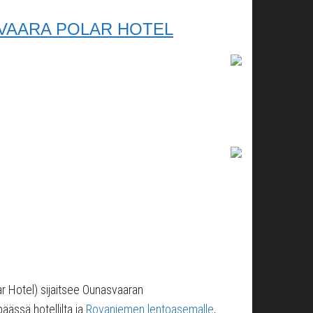
ASVAARA POLAR HOTEL
ar Hotel) sijaitsee Ounasvaaran
äässä hotellilta ja
Rovaniemen lentoasemalle
,