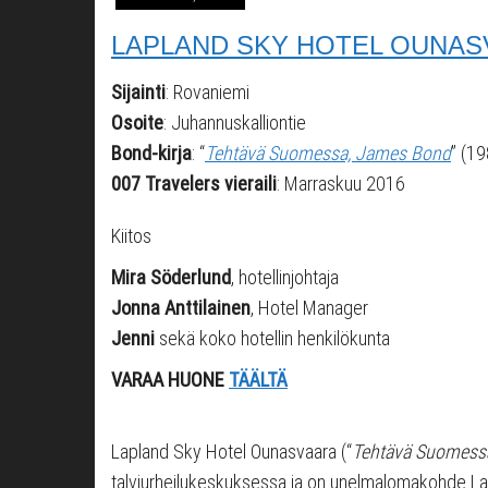
LAPLAND SKY HOTEL OUNASVA
Sijainti
: Rovaniemi
Osoite
: Juhannuskalliontie
Bond-kirja
: “
Tehtävä Suomessa, James Bond
” (1
007 Travelers vieraili
: Marraskuu 2016
Kiitos
Mira Söderlund
, hotellinjohtaja
Jonna Anttilainen
, Hotel Manager
Jenni
sekä koko hotellin henkilökunta
VARAA HUONE
TÄÄLTÄ
Lapland Sky Hotel Ounasvaara (“
Tehtävä Suomess
talviurheilukeskuksessa ja on unelmalomakohde Lapi