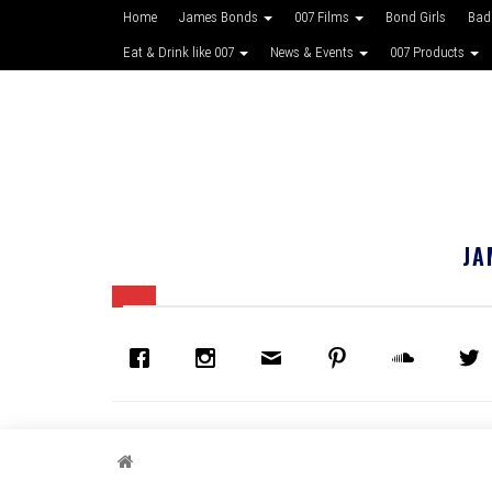
Home
James Bonds
007 Films
Bond Girls
Bad
Eat & Drink like 007
News & Events
007 Products
JA