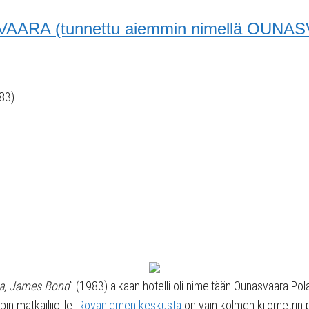
ARA (tunnettu aiemmin nimellä OUN
983)
a, James Bond
” (1983) aikaan hotelli oli nimeltään Ounasvaara Pol
n matkailijoille.
Rovaniemen keskusta
on vain kolmen kilometrin p