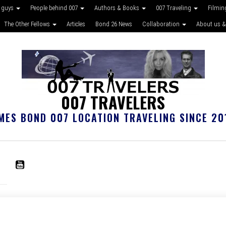
 guys
People behind 007
Authors & Books
007 Traveling
Filmin
The Other Fellows
Articles
Bond 26 News
Collaboration
About us &
007 TRAVELERS
MES BOND 007 LOCATION TRAVELING SINCE 20