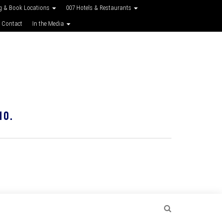
g & Book Locations
007 Hotels & Restaurants
 Contact
In the Media
10.