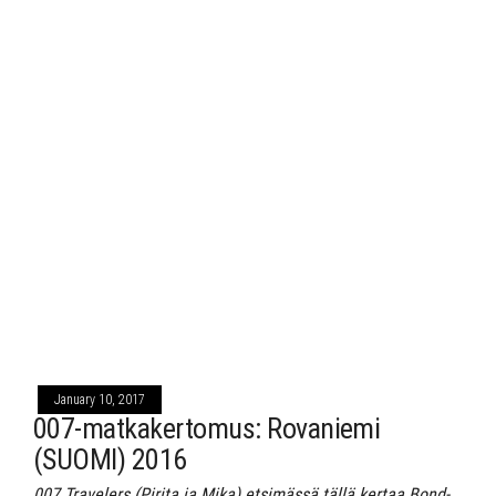
January 10, 2017
007-matkakertomus: Rovaniemi
(SUOMI) 2016
007 Travelers (Pirita ja Mika) etsimässä tällä kertaa Bond-