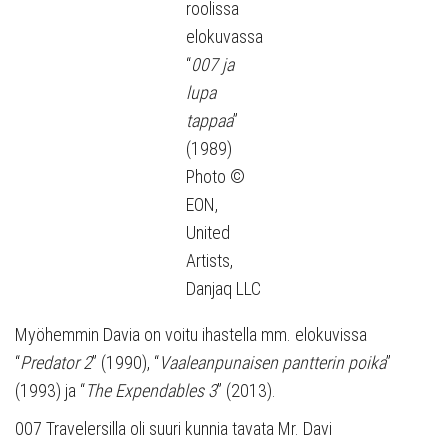
roolissa
elokuvassa
“
007 ja
lupa
tappaa
”
(1989)
Photo ©
EON,
United
Artists,
Danjaq LLC
Myöhemmin Davia on voitu ihastella mm. elokuvissa
“
Predator 2
” (1990), “
Vaaleanpunaisen pantterin poika
”
(1993) ja “
The Expendables 3
” (2013).
007 Travelersilla oli suuri kunnia tavata Mr. Davi