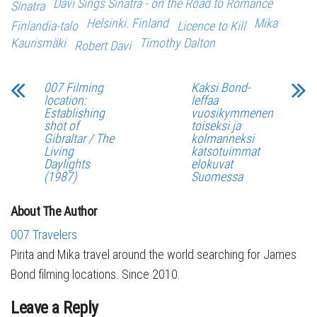
Davi Sings Sinatra - on the Road to Romance
Sinatra
Helsinki. Finland
Mika
Finlandia-talo
Licence to Kill
Kaurismäki
Timothy Dalton
Robert Davi
007 Filming
Kaksi Bond-
location:
leffaa
Establishing
vuosikymmenen
shot of
toiseksi ja
Gibraltar / The
kolmanneksi
Living
katsotuimmat
Daylights
elokuvat
(1987)
Suomessa
About The Author
007 Travelers
Pirita and Mika travel around the world searching for James
Bond filming locations. Since 2010.
Leave a Reply