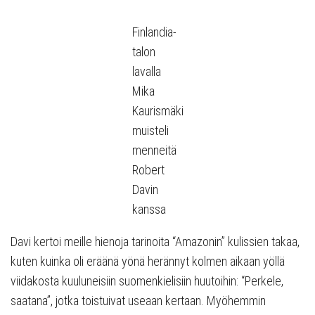
Finlandia-
talon
lavalla
Mika
Kaurismäki
muisteli
menneitä
Robert
Davin
kanssa
Davi kertoi meille hienoja tarinoita “Amazonin” kulissien takaa,
kuten kuinka oli eräänä yönä herännyt kolmen aikaan yöllä
viidakosta kuuluneisiin suomenkielisiin huutoihin: “Perkele,
saatana”, jotka toistuivat useaan kertaan. Myöhemmin