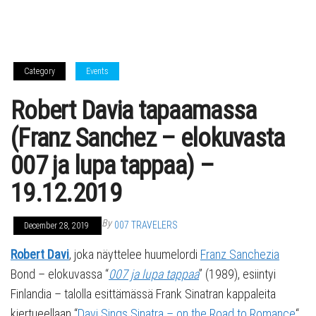
Category
Events
Robert Davia tapaamassa
(Franz Sanchez – elokuvasta
007 ja lupa tappaa) –
19.12.2019
By
007 TRAVELERS
December 28, 2019
Robert Davi
, joka näyttelee huumelordi
Franz Sanchezia
Bond – elokuvassa “
007 ja lupa tappaa
” (1989), esiintyi
Finlandia – talolla esittämässä Frank Sinatran kappaleita
kiertueellaan “
Davi Sings Sinatra – on the Road to Romance
“.