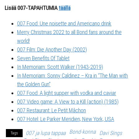
Lisää 007-TAPAHTUMIA
täällä
007 Food: Une noisette and Americano drink
Merry Christmas 2022 to all Bond fans around the
world!
007 Film: Die Another Day (2002)
Seven Benefits Of Tablet
In Memoriam: Scott Walker (1943-2019)
In Memoriam: Sonny Caldinez – Kra in “The Man with
the Golden Gun”
007 Food: A light supper with vodka and caviar
007 Video game: A View to a Kill (action) (1985)
007 Restaurant: Le Petit Mâchon
007 Hotel: Le Parker Meridien, New York, USA
Bond-konna
007 ja lupa tappaa
Davi Sings
Tags