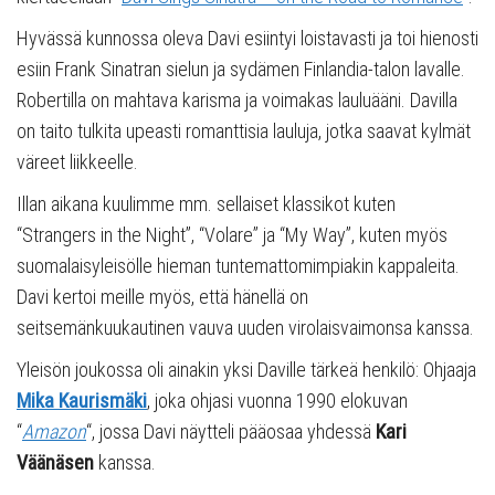
Hyvässä kunnossa oleva Davi esiintyi loistavasti ja toi hienosti
esiin Frank Sinatran sielun ja sydämen Finlandia-talon lavalle.
Robertilla on mahtava karisma ja voimakas lauluääni. Davilla
on taito tulkita upeasti romanttisia lauluja, jotka saavat kylmät
väreet liikkeelle.
Illan aikana kuulimme mm. sellaiset klassikot kuten
“Strangers in the Night”, “Volare” ja “My Way”, kuten myös
suomalaisyleisölle hieman tuntemattomimpiakin kappaleita.
Davi kertoi meille myös, että hänellä on
seitsemänkuukautinen vauva uuden virolaisvaimonsa kanssa.
Yleisön joukossa oli ainakin yksi Daville tärkeä henkilö: Ohjaaja
Mika Kaurismäki
, joka ohjasi vuonna 1990 elokuvan
“
Amazon
“, jossa Davi näytteli pääosaa yhdessä
Kari
Väänäsen
kanssa.