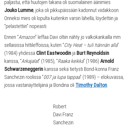
paljastui, että huutojen takana oli suomalainen äänimies
Jouko Lumme
, joka oli pikkupäissään kadonnut viidakkoon.
Onneksi mies oli lopulta kuitenkin varsin lähellä, löydettiin ja
“pelastettiin” nopeasti.
Ennen “
Amazon
” leffaa Davi oltiin nähty jo valkokankailla mm.
sellaisissa hittileffoissa, kuten “
City Heat – tuli hännän alla
”
(1984) yhdessä
Clint Eastwoodin
ja
Burt Reynoldsin
kanssa, “
Arkajalat
” (1985), “
Raaka keikka
” (1986)
Arnold
Schwarzeneggerin
kanssa sekä tietysti Bond-konna Franz
Sanchezin roolissa “
007 ja lupa tappaa
” (1989) – elokuvassa,
jossa vastanäyttelijänä ja Bondina oli
Timothy Dalton
.
Robert
Davi Franz
Sanchezin