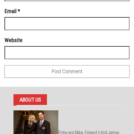
Email
*
Website
ABOUT US
Pirita and Mika, Finland´s first James