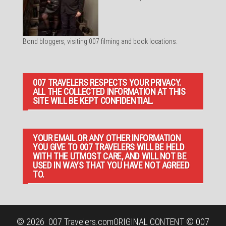
Bond bloggers, visiting 007 filming and book locations.
007 TRAVELERS RESPECTS YOUR PRIVACY.
ALL THE COLLECTED INFORMATION AT THIS
SITE WILL BE KEPT CONFIDENTIAL.
YOUR EMAIL OR ANY OTHER INFORMATION
YOU GIVE TO 007 TRAVELERS WILL BE HELD
WITH THE UTMOST CARE, AND WILL NOT BE
USED IN WAYS THAT YOU HAVE NOT AGREED
TO.
© 2026
007 Travelers.com
ORIGINAL CONTENT © 007