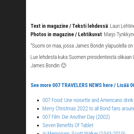
Text in magazine / Teksti
lehdessä
: Lauri Leht
Photos in magazine / Lehtikuvat
: Marjo Tynkky
“Suomi on maa, jossa James Bondin yläpuolella on T
Lue lehdestä kuka Suomen presidenteistä olikaan 
James Bondin 🙂
See more 007 TRAVELERS NEWS here / Lisää 0
007 Food: Une noisette and Americano drink
Merry Christmas 2022 to all Bond fans aroun
007 Film: Die Another Day (2002)
Seven Benefits Of Tablet
In Memoriam: Scott Walker (1943-2019)