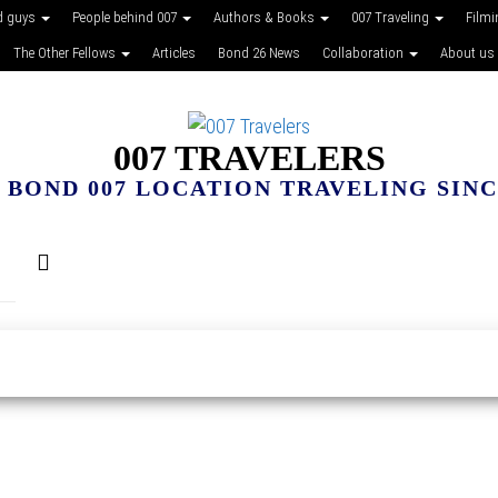
d guys
People behind 007
Authors & Books
007 Traveling
Film
The Other Fellows
Articles
Bond 26 News
Collaboration
About us
007 TRAVELERS
 BOND 007 LOCATION TRAVELING SINCE