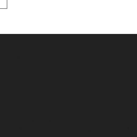
siting 007 filming and book locations.
ollected information at this site will be kept confidential.
to 007 Travelers will be held with the utmost care, and wi
 007 TRAVELERS, ALL RIGHTS RESERVED. THE BASIC CONCEPT O
LISHED 08/2013) WITH NO LINK TO THE JAMES BOND COPYRIGH