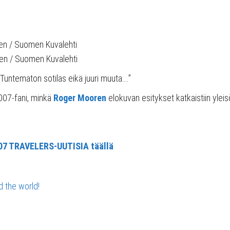
inen / Suomen Kuvalehti
nen / Suomen Kuvalehti
untematon sotilas eikä juuri muuta….”
007-fani, minkä
Roger Mooren
elokuvan esitykset katkaistiin ylei
07 TRAVELERS-UUTISIA täällä
d the world!