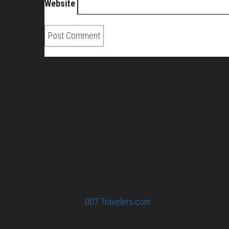
Website
About Us
Pirita and Mika, Finland´s first James Bond bloggers, vi
007 Travelers respects your privacy. All the c
Your email or any other information you give 
agreed to.
© 2026
007 Travelers.com
ORIGINAL CONTENT ©
TRAVELERS IS AN UNOFFICIAL WEBSITE (ESTAB