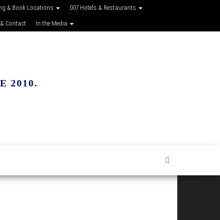
ing & Book Locations
007 Hotels & Restaurants
 & Contact
In the Media
 2010.