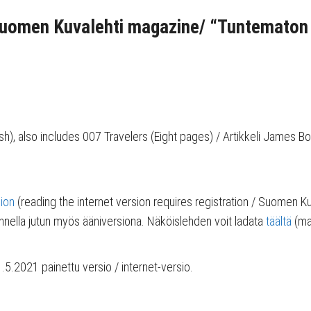
Suomen Kuvalehti magazine/ “Tuntematon 
nnish), also includes 007 Travelers (Eight pages) / Artikkeli Jame
sion
(reading the internet version requires registration / Suomen Ku
unnella jutun myös ääniversiona. Näköislehden voit ladata
täältä
(mak
.5.2021 painettu versio / internet-versio.