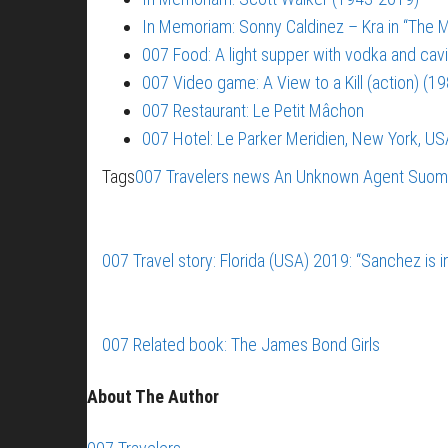
In Memoriam: Sonny Caldinez – Kra in “The M
007 Food: A light supper with vodka and cavi
007 Video game: A View to a Kill (action) (1
007 Restaurant: Le Petit Mâchon
007 Hotel: Le Parker Meridien, New York, US
Tags
007 Travelers news
An Unknown Agent
Suome
007 Travel story: Florida (USA) 2019: “Sanchez is 
007 Related book: The James Bond Girls
About The Author