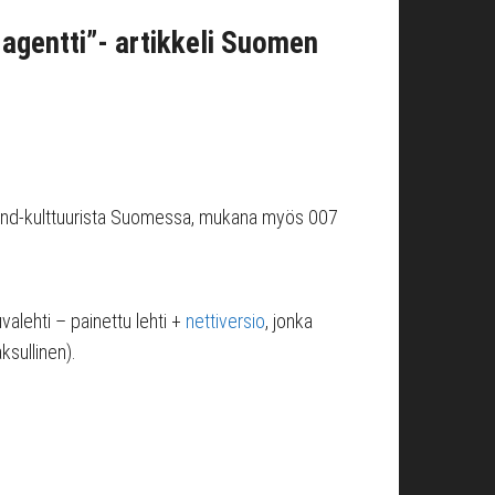
agentti”- artikkeli Suomen
s Bond-kulttuurista Suomessa, mukana myös 007
valehti – painettu lehti +
nettiversio
, jonka
sullinen).