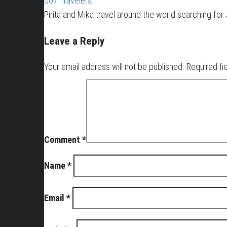
007 Travelers
Pirita and Mika travel around the world searching fo
Leave a Reply
Your email address will not be published.
Required fi
Comment
*
Name
*
Email
*