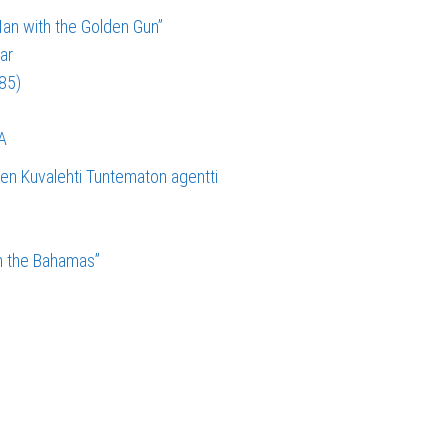
an with the Golden Gun”
ar
985)
A
n Kuvalehti
Tuntematon agentti
in the Bahamas”