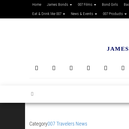
Home
James Bonds
007 Films
Bond Girls
Ba
Eat & Drink like 007
News & Events
007 Products
JAMES
Category
007 Travelers News