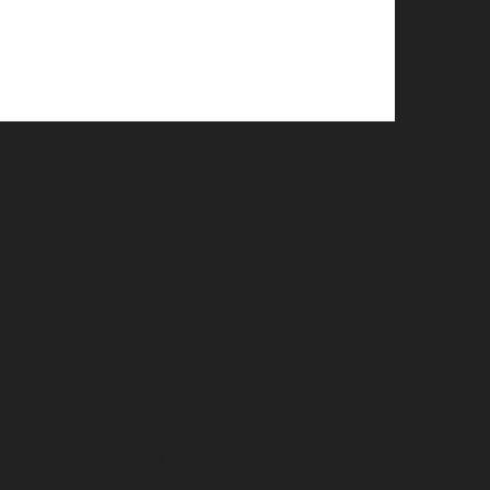
ll not be used in ways that you have not
F THIS SITE AND IDEAS BY 007 TRAVELERS. 007
T HOLDERS.“JAMES BOND”, “007 GUN LOGO“ AND