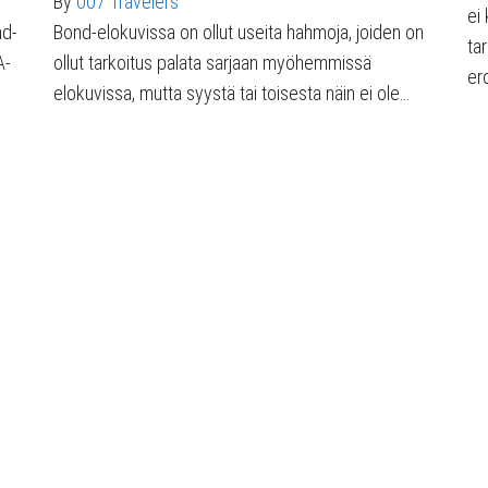
By
007 Travelers
ei
nd-
Bond-elokuvissa on ollut useita hahmoja, joiden on
ta
A-
ollut tarkoitus palata sarjaan myöhemmissä
er
elokuvissa, mutta syystä tai toisesta näin ei ole…