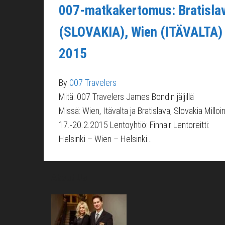
007-matkakertomus: Bratisla
(SLOVAKIA), Wien (ITÄVALTA)
2015
By
007 Travelers
Mitä: 007 Travelers James Bondin jäljillä
Missä: Wien, Itävalta ja Bratislava, Slovakia Milloin
17.-20.2.2015 Lentoyhtiö: Finnair Lentoreitti:
Helsinki – Wien – Helsinki…
About Us