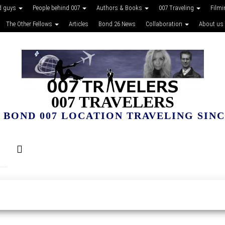
d guys
People behind 007
Authors & Books
007 Traveling
Film
The Other Fellows
Articles
Bond 26 News
Collaboration
About us
007 TRAVELERS
 BOND 007 LOCATION TRAVELING SINCE