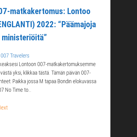
07-matkakertomus: Lontoo
ENGLANTI) 2022: “Päämajoja
a ministeriöitä”
007 Travelers
keaksesi Lontoon 007-matkakertomuksemme
ivästä yksi, klikkaa tästä. Tämän päivän 007-
hteet: Paikka jossa M tapaa Bondin elokuvassa
07 No Time to…
Next