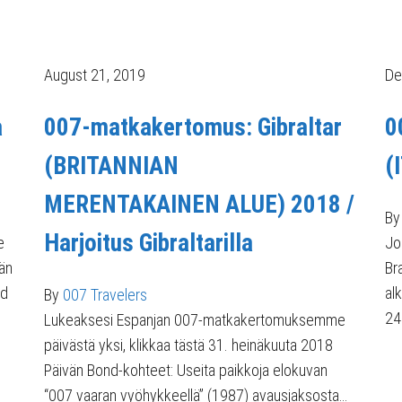
August 21, 2019
De
a
007-matkakertomus: Gibraltar
0
(BRITANNIAN
(
MERENTAKAINEN ALUE) 2018 /
By
Harjoitus Gibraltarilla
e
Jo
vän
Br
nd
al
By
007 Travelers
24h
Lukeaksesi Espanjan 007-matkakertomuksemme
päivästä yksi, klikkaa tästä 31. heinäkuuta 2018
Päivän Bond-kohteet: Useita paikkoja elokuvan
“007 vaaran vyöhykkeellä” (1987) avausjaksosta…