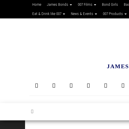
Home
James Bonds
007 Films
Bond Girls
Ba
Eat & Drink like 007
News & Events
007 Products
JAMES