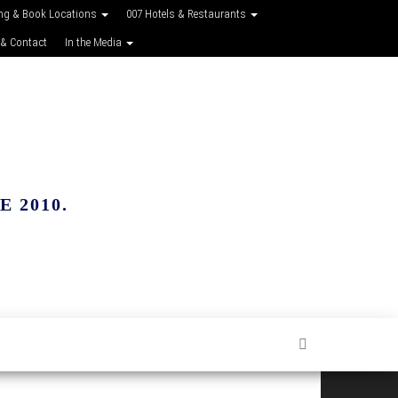
ing & Book Locations
007 Hotels & Restaurants
 & Contact
In the Media
 2010.