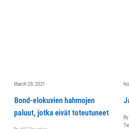
March 29, 2021
No
Bond-elokuvien hahmojen
J
paluut, jotka eivät toteutuneet
By
Ti