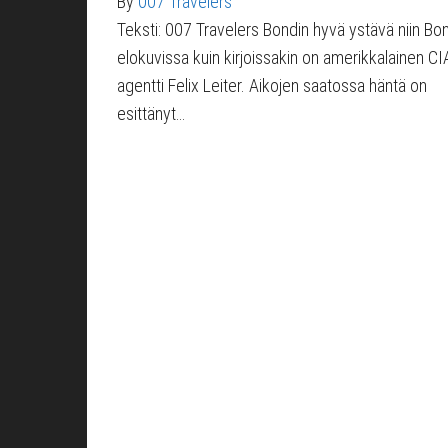
By
007 Travelers
Teksti: 007 Travelers Bondin hyvä ystävä niin Bo
elokuvissa kuin kirjoissakin on amerikkalainen CI
agentti Felix Leiter. Aikojen saatossa häntä on
esittänyt…