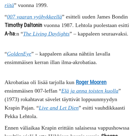
riitä
” vuonna 1999.
“
007 vaaran vyöhykkeellä
” esitteli uuden James Bondin
Timothy Daltonin
vuonna 1987. Lehtola puolestaan esitti
A-ha
:n “
The Living Daylights
” – kappaleen seuraavaksi.
“
GoldenEye
” – kappaleen aikana nähtiin lavalla
ensimmäisen kerran illan ilma-akrobatiaa.
Roger Mooren
Akrobatiaa oli lisää tarjolla kun
ensimmäisen 007-leffan “
Elä ja anna toisten kuolla
”
(1973) rokahtavat sävelet täyttivät loppuunmyydyn
Krapin Pajan. “
Live and Let Dien
” esitti vauhdikkaasti
Pekka Lehtola.
Ennen väliaikaa Krapin erittäin salaisessa vappushowssa