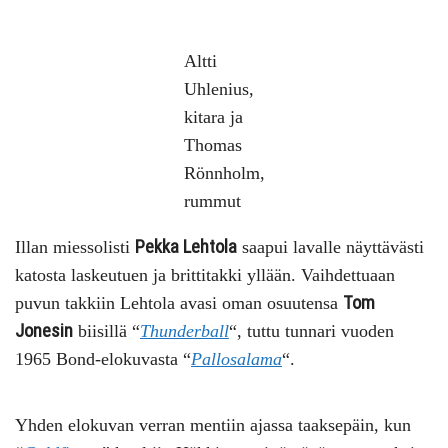
Altti
Uhlenius,
kitara ja
Thomas
Rönnholm,
rummut
Pekka Lehtola
Illan miessolisti
saapui lavalle näyttävästi
katosta laskeutuen ja brittitakki yllään. Vaihdettuaan
Tom
puvun takkiin Lehtola avasi oman osuutensa
Jonesin
biisillä “
Thunderball
“, tuttu tunnari vuoden
1965 Bond-elokuvasta “
Pallosalama
“.
Yhden elokuvan verran mentiin ajassa taaksepäin, kun