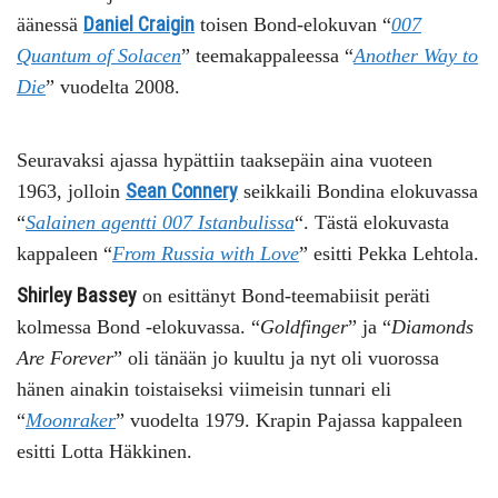
Daniel Craigin
äänessä
toisen Bond-elokuvan “
007
Quantum of Solacen
” teemakappaleessa “
Another Way to
Die
” vuodelta 2008.
Seuravaksi ajassa hypättiin taaksepäin aina vuoteen
Sean Connery
1963, jolloin
seikkaili Bondina elokuvassa
“
Salainen agentti 007 Istanbulissa
“. Tästä elokuvasta
kappaleen “
From Russia with Love
” esitti Pekka Lehtola.
Shirley Bassey
on esittänyt Bond-teemabiisit peräti
kolmessa Bond -elokuvassa. “
Goldfinger
” ja “
Diamonds
Are Forever
” oli tänään jo kuultu ja nyt oli vuorossa
hänen ainakin toistaiseksi viimeisin tunnari eli
“
Moonraker
” vuodelta 1979. Krapin Pajassa kappaleen
esitti Lotta Häkkinen.