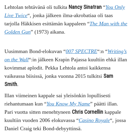
Nancy Sinatran
Lehtolan tehtävänä oli tulkita
“
You Only
Live Twice
“, jonka jälkeen ilma-akrobatiaa oli taas
tarjolla Häkkisen esittämän kappaleen “
The Man with the
Golden Gun
” (1973) aikana.
Uusimman Bond-elokuvan “
007 SPECTRE
“:n “
Writing’s
on the Wall
“:in jälkeen Krapin Pajassa kuultiin ehkä illan
kovimmat aplodit. Pekka Lehtola antoi kaikkensa
Sam
vaikeassa biisissä, jonka vuonna 2015 tulkitsi
Smith
.
Illan viimeinen kappale sai yleisönkin lopullisesti
riehantumaan kun “
You Know My Name
” päätti illan.
Chris Cornellin
Pari vuotta sitten menehtyneen
kappale
kuultiin vuoden 2006 elokuvassa “
Casino Royale
“, jossa
Daniel Craig teki Bond-debyyttinsä.