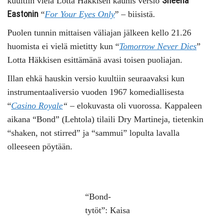
Sheena
kuultiin vielä Lotta Häkkisen kaunis versio
Eastonin
“
For Your Eyes Only
” – biisistä.
Puolen tunnin mittaisen väliajan jälkeen kello 21.26
huomista ei vielä mietitty kun “
Tomorrow Never Dies
”
Lotta Häkkisen esittämänä avasi toisen puoliajan.
Illan ehkä hauskin versio kuultiin seuraavaksi kun
instrumentaaliversio vuoden 1967 komediallisesta
“
Casino Royale
“
– elokuvasta oli vuorossa. Kappaleen
aikana “Bond” (Lehtola) tilaili Dry Martineja, tietenkin
“shaken, not stirred” ja “sammui” lopulta lavalla
olleeseen pöytään.
“Bond-
tytöt”: Kaisa