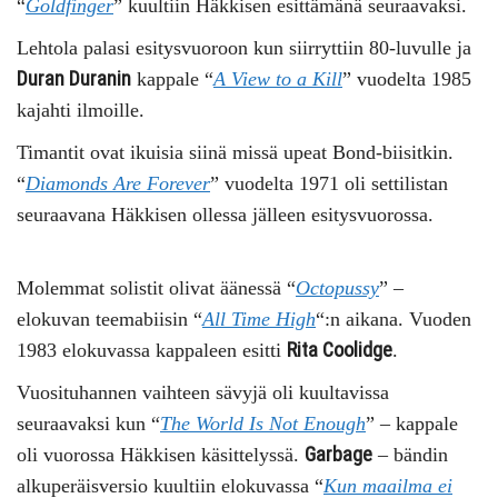
“
Goldfinger
” kuultiin Häkkisen esittämänä seuraavaksi.
Lehtola palasi esitysvuoroon kun siirryttiin 80-luvulle ja
Duran Duranin
kappale “
A View to a Kill
” vuodelta 1985
kajahti ilmoille.
Timantit ovat ikuisia siinä missä upeat Bond-biisitkin.
“
Diamonds Are Forever
” vuodelta 1971 oli settilistan
seuraavana Häkkisen ollessa jälleen esitysvuorossa.
Molemmat solistit olivat äänessä “
Octopussy
” –
elokuvan teemabiisin “
All Time High
“:n aikana. Vuoden
Rita Coolidge
1983 elokuvassa kappaleen esitti
.
Vuosituhannen vaihteen sävyjä oli kuultavissa
seuraavaksi kun “
The World Is Not Enough
” – kappale
Garbage
oli vuorossa Häkkisen käsittelyssä.
– bändin
alkuperäisversio kuultiin elokuvassa “
Kun maailma ei