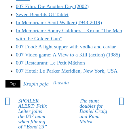
007 Film: Die Another Day (2002)
Seven Benefits Of Tablet
In Memoriam: Scott Walker (1943-2019)
In Memoriam: Sonny Caldinez – Kra in “The Man
with the Golden Gun”
007 Food: A light supper with vodka and caviar
007 Video game: A View to a Kill (action) (1985)
007 Restaurant: Le Petit Mâchon
007 Hotel: Le Parker Meridien, New York, USA
Tuusula
Krapin paja
Tags
SPOILER
The stunt
ALERT: Felix
doubles for
Leiter joins
Daniel Craig
the 007 team
and Rami
when filming
Malek
of “Bond 25”