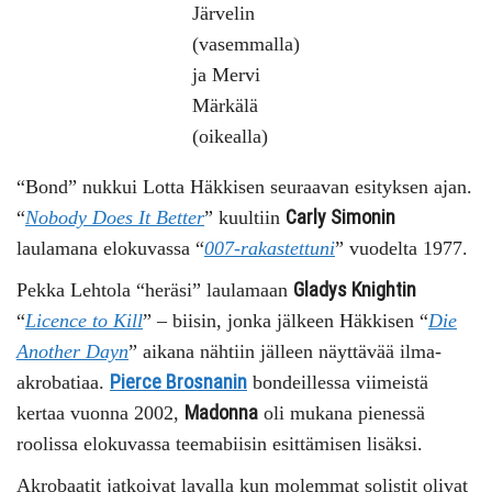
Järvelin
(vasemmalla)
ja Mervi
Märkälä
(oikealla)
“Bond” nukkui Lotta Häkkisen seuraavan esityksen ajan.
Carly Simonin
“
Nobody Does It Better
” kuultiin
laulamana elokuvassa “
007-rakastettuni
” vuodelta 1977.
Gladys Knightin
Pekka Lehtola “heräsi” laulamaan
“
Licence to Kill
” – biisin, jonka jälkeen Häkkisen “
Die
Another Dayn
” aikana nähtiin jälleen näyttävää ilma-
Pierce Brosnanin
akrobatiaa.
bondeillessa viimeistä
Madonna
kertaa vuonna 2002,
oli mukana pienessä
roolissa elokuvassa teemabiisin esittämisen lisäksi.
Akrobaatit jatkoivat lavalla kun molemmat solistit olivat