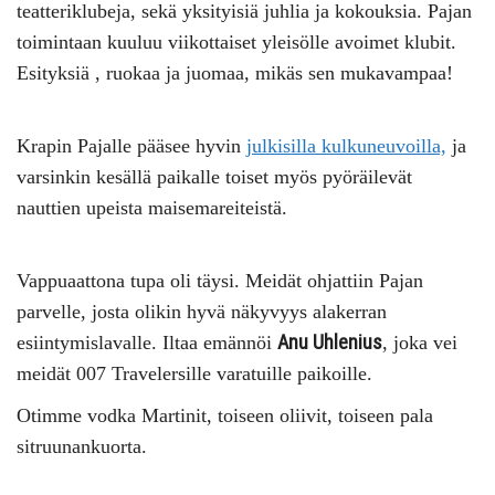
teatteriklubeja, sekä yksityisiä juhlia ja kokouksia. Pajan
toimintaan kuuluu viikottaiset yleisölle avoimet klubit.
Esityksiä , ruokaa ja juomaa, mikäs sen mukavampaa!
Krapin Pajalle pääsee hyvin
julkisilla kulkuneuvoilla,
ja
varsinkin kesällä paikalle toiset myös pyöräilevät
nauttien upeista maisemareiteistä.
Vappuaattona tupa oli täysi. Meidät ohjattiin Pajan
parvelle, josta olikin hyvä näkyvyys alakerran
Anu Uhlenius
esiintymislavalle. Iltaa emännöi
, joka vei
meidät 007 Travelersille varatuille paikoille.
Otimme vodka Martinit, toiseen oliivit, toiseen pala
sitruunankuorta.