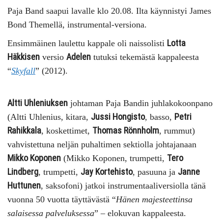
Paja Band saapui lavalle klo 20.08. Ilta käynnistyi James
Bond Themellä, instrumental-versiona.
Lotta
Ensimmäinen laulettu kappale oli naissolisti
Häkkisen
Adelen
versio
tutuksi tekemästä kappaleesta
“
Skyfall
” (2012).
Altti Uhleniuksen
johtaman Paja Bandin juhlakokoonpano
Jussi Hongisto
Petri
(Altti Uhlenius, kitara,
, basso,
Rahikkala
Thomas Rönnholm
, koskettimet,
, rummut)
vahvistettuna neljän puhaltimen sektiolla johtajanaan
Mikko Koponen
Tero
(Mikko Koponen, trumpetti,
Lindberg
Jay Kortehisto
Janne
, trumpetti,
, pasuuna ja
Huttunen
, saksofoni) jatkoi instrumentaaliversiolla tänä
vuonna 50 vuotta täyttävästä “
Hänen majesteettinsa
salaisessa palveluksessa
” – elokuvan kappaleesta.