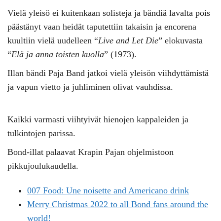
Vielä yleisö ei kuitenkaan solisteja ja bändiä lavalta pois
päästänyt vaan heidät taputettiin takaisin ja encorena
kuultiin vielä uudelleen “
Live and Let Die
” elokuvasta
“
Elä ja anna toisten kuolla
” (1973).
Illan bändi Paja Band jatkoi vielä yleisön viihdyttämistä
ja vapun vietto ja juhliminen olivat vauhdissa.
Kaikki varmasti viihtyivät hienojen kappaleiden ja
tulkintojen parissa.
Bond-illat palaavat Krapin Pajan ohjelmistoon
pikkujoulukaudella.
007 Food: Une noisette and Americano drink
Merry Christmas 2022 to all Bond fans around the
world!