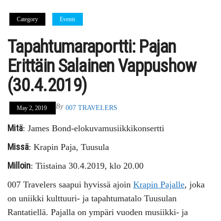
Category
Events
Tapahtumaraportti: Pajan
Erittäin Salainen Vappushow
(30.4.2019)
By
007 TRAVELERS
May 2, 2019
Mitä
: James Bond-elokuvamusiikkikonsertti
Missä
: Krapin Paja, Tuusula
Milloin
: Tiistaina 30.4.2019, klo 20.00
007 Travelers saapui hyvissä ajoin
Krapin Pajalle
, joka
on uniikki kulttuuri- ja tapahtumatalo Tuusulan
Rantatiellä. Pajalla on ympäri vuoden musiikki- ja