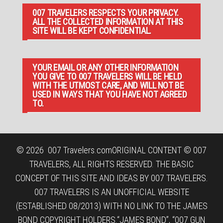
007 TRAVELERS RESPECTS YOUR PRIVACY.
ALL THE COLLECTED INFORMATION AT THIS
SITE WILL BE KEPT CONFIDENTIAL.
YOUR EMAIL OR ANY OTHER INFORMATION
YOU GIVE TO 007 TRAVELERS WILL BE HELD
WITH THE UTMOST CARE, AND WILL NOT BE
USED IN WAYS THAT YOU HAVE NOT AGREED
TO.
© 2026
007 Travelers.com
ORIGINAL CONTENT © 007
TRAVELERS, ALL RIGHTS RESERVED. THE BASIC
CONCEPT OF THIS SITE AND IDEAS BY 007 TRAVELERS.
007 TRAVELERS IS AN UNOFFICIAL WEBSITE
(ESTABLISHED 08/2013) WITH NO LINK TO THE JAMES
BOND COPYRIGHT HOLDERS.“JAMES BOND”, “007 GUN