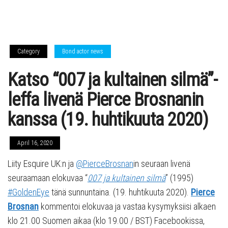
Category
Bond actor news
Katso “007 ja kultainen silmä”-
leffa livenä Pierce Brosnanin
kanssa (19. huhtikuuta 2020)
April 16, 2020
Liity Esquire UK:n ja
@PierceBrosnan
in seuraan livenä
seuraamaan elokuvaa “
007 ja kultainen silmä
” (1995)
#GoldenEye
tänä sunnuntaina. (19. huhtikuuta 2020).
Pierce
Brosnan
kommentoi elokuvaa ja vastaa kysymyksiisi alkaen
klo 21.00 Suomen aikaa (klo 19.00 / BST) Facebookissa,