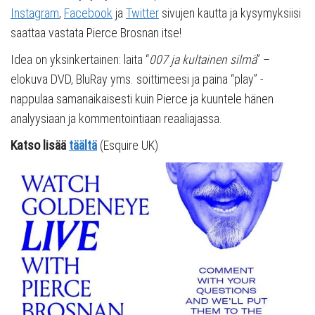
Instagram
,
Facebook
ja
Twitter
sivujen kautta ja kysymyksiisi
saattaa vastata Pierce Brosnan itse!
Idea on yksinkertainen: laita “
007 ja kultainen silmä
” –
elokuva DVD, BluRay yms. soittimeesi ja paina “play” -
nappulaa samanaikaisesti kuin Pierce ja kuuntele hänen
analyysiaan ja kommentointiaan reaaliajassa.
Katso lisää
täältä
(Esquire UK)