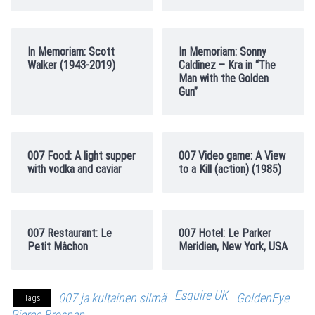
In Memoriam: Scott
In Memoriam: Sonny
Walker (1943-2019)
Caldinez – Kra in “The
Man with the Golden
Gun”
007 Food: A light supper
007 Video game: A View
with vodka and caviar
to a Kill (action) (1985)
007 Restaurant: Le
007 Hotel: Le Parker
Petit Mâchon
Meridien, New York, USA
Esquire UK
007 ja kultainen silmä
GoldenEye
Tags
Pierce Brosnan