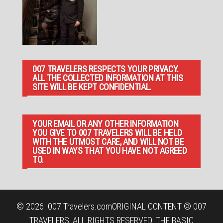
007 TRAVELERS RESPECTS YOUR PRIVACY.
ALL THE COLLECTED INFORMATION AT THIS
SITE WILL BE KEPT CONFIDENTIAL.
YOUR EMAIL OR ANY OTHER INFORMATION
YOU GIVE TO 007 TRAVELERS WILL BE HELD
WITH THE UTMOST CARE, AND WILL NOT BE
USED IN WAYS THAT YOU HAVE NOT AGREED
TO.
© 2026
007 Travelers.com
ORIGINAL CONTENT © 007
TRAVELERS, ALL RIGHTS RESERVED. THE BASIC