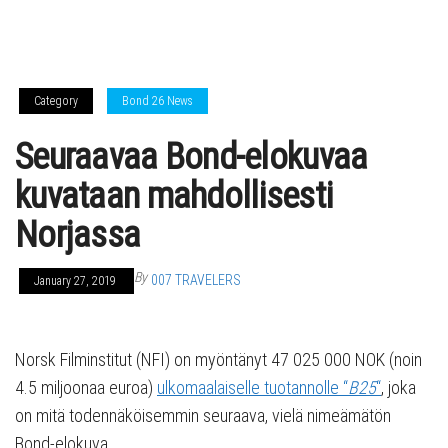
Category
Bond 26 News
Seuraavaa Bond-elokuvaa
kuvataan mahdollisesti
Norjassa
By
007 TRAVELERS
January 27, 2019
Norsk Filminstitut (NFI) on myöntänyt 47 025 000 NOK (noin
4.5 miljoonaa euroa)
ulkomaalaiselle tuotannolle “
B25
“
, joka
on mitä todennäköisemmin seuraava, vielä nimeämätön
Bond-elokuva.