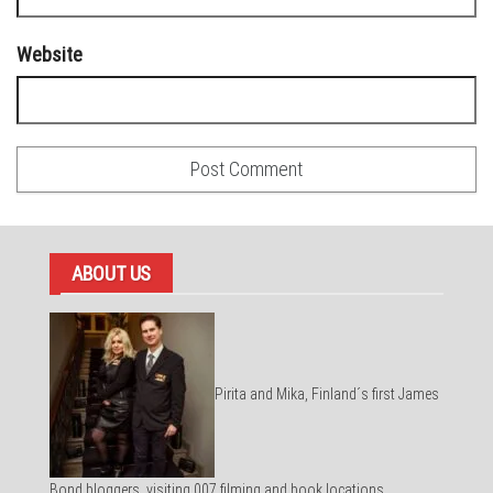
Website
ABOUT US
Pirita and Mika, Finland´s first James
Bond bloggers, visiting 007 filming and book locations.