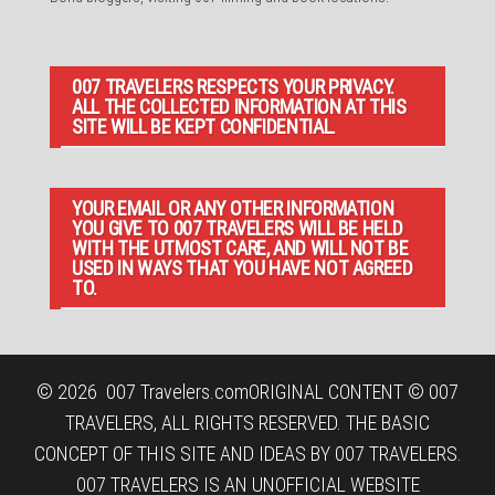
007 TRAVELERS RESPECTS YOUR PRIVACY.
ALL THE COLLECTED INFORMATION AT THIS
SITE WILL BE KEPT CONFIDENTIAL.
YOUR EMAIL OR ANY OTHER INFORMATION
YOU GIVE TO 007 TRAVELERS WILL BE HELD
WITH THE UTMOST CARE, AND WILL NOT BE
USED IN WAYS THAT YOU HAVE NOT AGREED
TO.
© 2026
007 Travelers.com
ORIGINAL CONTENT © 007
TRAVELERS, ALL RIGHTS RESERVED. THE BASIC
CONCEPT OF THIS SITE AND IDEAS BY 007 TRAVELERS.
007 TRAVELERS IS AN UNOFFICIAL WEBSITE