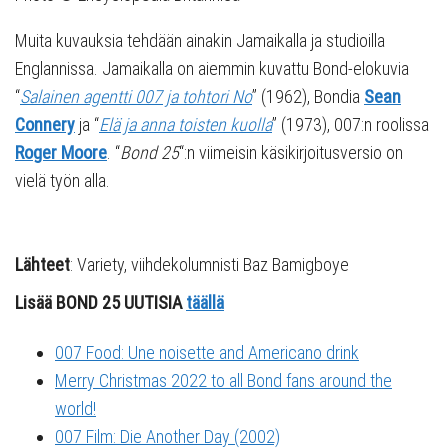
Muita kuvauksia tehdään ainakin Jamaikalla ja studioilla
Englannissa. Jamaikalla on aiemmin kuvattu Bond-elokuvia
“
Salainen agentti 007 ja tohtori No
” (1962), Bondia
Sean
Connery
ja “
Elä ja anna toisten kuolla
” (1973), 007:n roolissa
Roger Moore
. “
Bond 25
“:n viimeisin käsikirjoitusversio on
vielä työn alla.
Lähteet
: Variety, viihdekolumnisti Baz Bamigboye
Lisää BOND 25 UUTISIA
täällä
007 Food: Une noisette and Americano drink
Merry Christmas 2022 to all Bond fans around the
world!
007 Film: Die Another Day (2002)