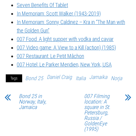
Seven Benefits Of Tablet
In Memoriam: Scott Walker (1943-2019)
In Memoriam: Sonny Caldinez – Kra in “The Man with
the Golden Gun”
007 Food: A light supper with vodka and caviar
007 Video game: A View to a Kill (action) (1985)
007 Restaurant: Le Petit Mâchon
007 Hotel: Le Parker Meridien, New York, USA
Daniel Craig
Jamaika
Bond 25
Italia
Norja
Tags
Bond 25 in
007 Filming
Norway, Italy,
location: A
Jamaica
square in St.
Petersburg,
Russia /
GoldenEye
(1995)