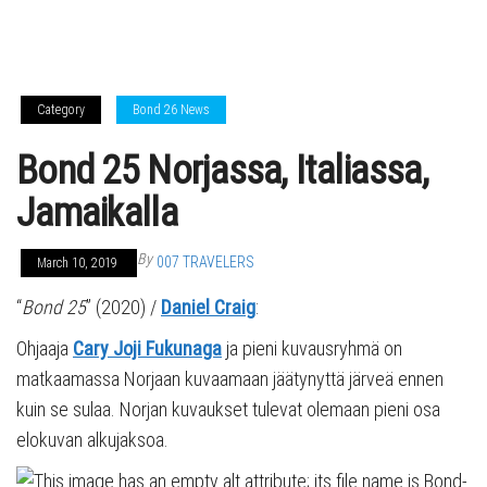
Category
Bond 26 News
Bond 25 Norjassa, Italiassa,
Jamaikalla
By
007 TRAVELERS
March 10, 2019
“
Bond 25
” (2020) /
Daniel Craig
:
Ohjaaja
Cary Joji Fukunaga
ja pieni kuvausryhmä on
matkaamassa Norjaan kuvaamaan jäätynyttä järveä ennen
kuin se sulaa. Norjan kuvaukset tulevat olemaan pieni osa
elokuvan alkujaksoa.