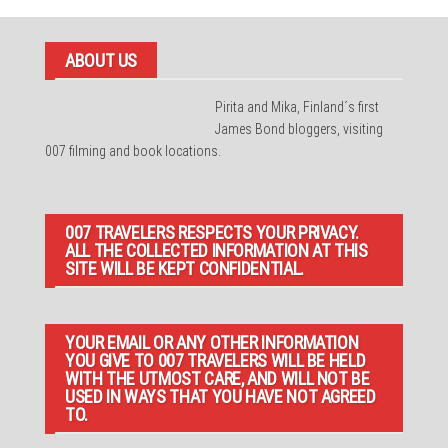
ABOUT US
Pirita and Mika, Finland´s first
James Bond bloggers, visiting
007 filming and book locations.
007 TRAVELERS RESPECTS YOUR PRIVACY.
ALL THE COLLECTED INFORMATION AT THIS
SITE WILL BE KEPT CONFIDENTIAL.
YOUR EMAIL OR ANY OTHER INFORMATION
YOU GIVE TO 007 TRAVELERS WILL BE HELD
WITH THE UTMOST CARE, AND WILL NOT BE
USED IN WAYS THAT YOU HAVE NOT AGREED
TO.