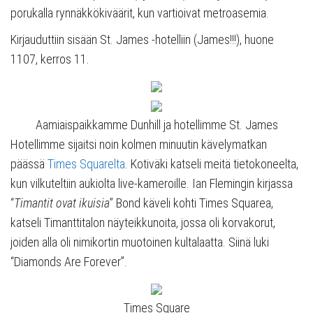
porukalla rynnäkkökiväärit, kun vartioivat metroasemia.
Kirjauduttiin sisään St. James -hotelliin (James!!!), huone
1107, kerros 11.
Aamiaispaikkamme Dunhill ja hotellimme St. James
Hotellimme sijaitsi noin kolmen minuutin kävelymatkan
päässä
Times Squarelta
. Kotiväki katseli meitä tietokoneelta,
kun vilkuteltiin aukiolta live-kameroille. Ian Flemingin kirjassa
“
Timantit ovat ikuisia
” Bond käveli kohti Times Squarea,
katseli Timanttitalon näyteikkunoita, jossa oli korvakorut,
joiden alla oli nimikortin muotoinen kultalaatta. Siinä luki
“Diamonds Are Forever”.
Times Square