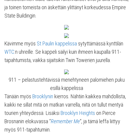
ja toinen torneista on äskettäin ylittänyt korkeudessa Empire
State Buildingin.
Kävimme myös
St Paulin kappelissa
sytyttämässä kynttilän
WTC
:n uhreille. Se kappeli säilyi kuin ihmeen kaupalla 911-
tapahtumista, vaikka sijaitsikin Twin Towerien juurella.
911 – pelastustehtävissä menehtyneen palomiehen puku
esillä kappelissa
Tänään myös
Brooklynin
kierros. Nähtiin kaikkea mahdollista,
kaikki ne sillat mitä on matkan varrella, niitä on tullut mentyä
tourien yhteydessä. Lisäksi
Brooklyn Heights
on Pierce
Brosnanin elokuvassa “
Remember Me
“, ja tämä leffa liittyy
myös 911-tapahtumiin.