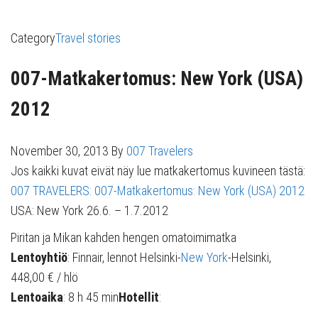
Category
Travel stories
007-Matkakertomus: New York (USA)
2012
November 30, 2013
By
007 Travelers
Jos kaikki kuvat eivät näy lue matkakertomus kuvineen tästä:
007 TRAVELERS: 007-Matkakertomus: New York (USA) 2012
USA: New York 26.6. – 1.7.2012
Piritan ja Mikan kahden hengen omatoimimatka
Lentoyhtiö
: Finnair, lennot Helsinki-
New York
-Helsinki,
448,00 € / hlö
Lentoaika
: 8 h 45 min
Hotellit
: