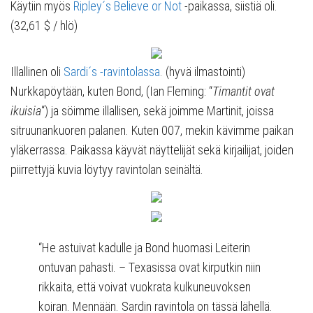
Käytiin myös
Ripley´s Believe or Not
-paikassa, siistiä oli.
(32,61 $ / hlö)
Illallinen oli
Sardi´s -ravintolassa
. (hyvä ilmastointi)
Nurkkapöytään, kuten Bond, (Ian Fleming: “
Timantit ovat
ikuisia
“) ja söimme illallisen, sekä joimme Martinit, joissa
sitruunankuoren palanen. Kuten 007, mekin kävimme paikan
yläkerrassa. Paikassa käyvät näyttelijät sekä kirjailijat, joiden
piirrettyjä kuvia löytyy ravintolan seinältä.
“He astuivat kadulle ja Bond huomasi Leiterin
ontuvan pahasti. – Texasissa ovat kirputkin niin
rikkaita, että voivat vuokrata kulkuneuvoksen
koiran. Mennään. Sardin ravintola on tässä lähellä.