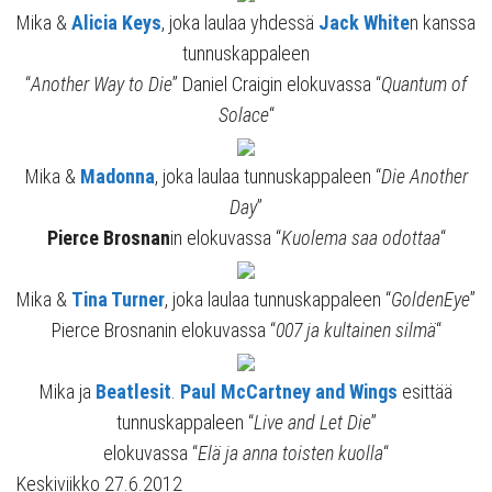
Mika &
Alicia Keys
, joka laulaa yhdessä
Jack White
n kanssa
tunnuskappaleen
“
Another Way to Die
” Daniel Craigin elokuvassa “
Quantum of
Solace
“
Mika &
Madonna
, joka laulaa tunnuskappaleen “
Die Another
Day
”
Pierce Brosnan
in elokuvassa “
Kuolema saa odottaa
“
Mika &
Tina Turner
, joka laulaa tunnuskappaleen “
GoldenEye
”
Pierce Brosnanin elokuvassa “
007 ja kultainen silmä
“
Mika ja
Beatlesit
.
Paul McCartney and Wings
esittää
tunnuskappaleen “
Live and Let Die
”
elokuvassa “
Elä ja anna toisten kuolla
“
Keskiviikko 27.6.2012