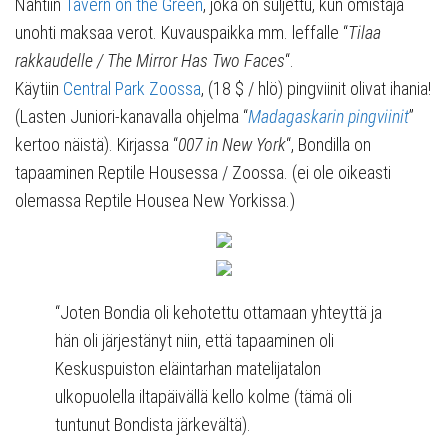
Nähtiin
Tavern on the Green
, joka on suljettu, kun omistaja
unohti maksaa verot. Kuvauspaikka mm. leffalle “
Tilaa
rakkaudelle / The Mirror Has Two Faces
“.
Käytiin
Central Park Zoossa
, (18 $ / hlö) pingviinit olivat ihania!
(Lasten Juniori-kanavalla ohjelma “
Madagaskarin pingviinit
”
kertoo näistä). Kirjassa “
007 in New York
“, Bondilla on
tapaaminen Reptile Housessa / Zoossa. (ei ole oikeasti
olemassa Reptile Housea New Yorkissa.)
“Joten Bondia oli kehotettu ottamaan yhteyttä ja
hän oli järjestänyt niin, että tapaaminen oli
Keskuspuiston eläintarhan matelijatalon
ulkopuolella iltapäivällä kello kolme (tämä oli
tuntunut Bondista järkevältä).