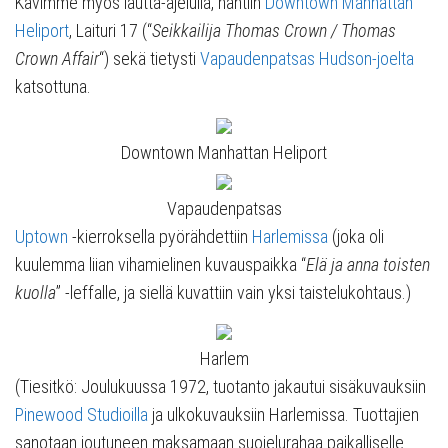
Kävimme myös lautta-ajelulla, nähtiin
Downtown Manhattan
Heliport
, Laituri 17 (“
Seikkailija Thomas Crown / Thomas
Crown Affair
“) sekä tietysti
Vapaudenpatsas
Hudson-joelta
katsottuna.
Downtown Manhattan Heliport
Vapaudenpatsas
Uptown
-kierroksella pyörähdettiin
Harlemissa
(joka oli
kuulemma liian vihamielinen kuvauspaikka “
Elä ja anna toisten
kuolla
” -leffalle, ja siellä kuvattiin vain yksi taistelukohtaus.)
Harlem
(Tiesitkö: Joulukuussa 1972, tuotanto jakautui sisäkuvauksiin
Pinewood Studioilla
ja ulkokuvauksiin Harlemissa. Tuottajien
sanotaan joutuneen maksamaan suojelurahaa paikalliselle