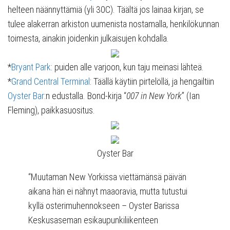
helteen näännyttämiä (yli 30C). Täältä jos lainaa kirjan, se
tulee alakerran arkiston uumenista nostamalla, henkilökunnan
toimesta, ainakin joidenkin julkaisujen kohdalla.
*
Bryant Park
: puiden alle varjoon, kun taju meinasi lähteä.
*
Grand Central Terminal
: Täällä käytiin pirtelöllä, ja hengailtiin
Oyster Bar
:n edustalla. Bond-kirja “
007 in New York
” (Ian
Fleming), paikkasuositus.
Oyster Bar
“Muutaman New Yorkissa viettämänsä päivän
aikana hän ei nähnyt maaoravia, mutta tutustui
kyllä osterimuhennokseen – Oyster Barissa
Keskusaseman esikaupunkiliikenteen