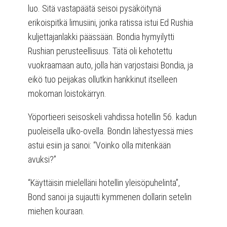
luo. Sitä vastapäätä seisoi pysäköitynä
erikoispitkä limusiini, jonka ratissa istui Ed Rushia
kuljettajanlakki päässään. Bondia hymyilytti
Rushian perusteellisuus. Tätä oli kehotettu
vuokraamaan auto, jolla hän varjostaisi Bondia, ja
eikö tuo peijakas ollutkin hankkinut itselleen
mokoman loistokärryn.
Yöportieeri seisoskeli vahdissa hotellin 56. kadun
puoleisella ulko-ovella. Bondin lähestyessä mies
astui esiin ja sanoi: “Voinko olla mitenkään
avuksi?”
“Käyttäisin mielelläni hotellin yleisöpuhelinta”,
Bond sanoi ja sujautti kymmenen dollarin setelin
miehen kouraan.