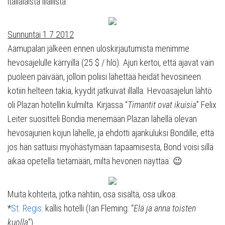
italialaista illallista.
Sunnuntai 1.7.2012
Aamupalan jälkeen ennen uloskirjautumista menimme
hevosajelulle kärryillä (25 $ / hlö). Ajuri kertoi, että ajavat vain
puoleen päivään, jolloin poliisi lähettää heidät hevosineen
kotiin helteen takia, kyydit jatkuivat illalla. Hevoasajelun lähtö
oli Plazan hotellin kulmilta. Kirjassa “
Timantit ovat ikuisia
” Felix
Leiter suositteli Bondia menemään Plazan lähellä olevan
hevosajurien kojun lähelle, ja ehdotti ajankuluksi Bondille, että
jos hän sattuisi myöhästymään tapaamisesta, Bond voisi sillä
aikaa opetella tietämään, miltä hevonen näyttää. 😉
Muita kohteita, jotka nähtiin, osa sisältä, osa ulkoa:
*
St. Regis
: kallis hotelli (Ian Fleming: “
Elä ja anna toisten
kuolla
“)