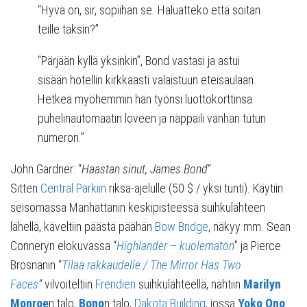
“Hyvä on, sir, sopiihan se. Haluatteko että soitan
teille taksin?”
“Pärjään kyllä yksinkin”, Bond vastasi ja astui
sisään hotellin kirkkaasti valaistuun eteisaulaan.
Hetkeä myöhemmin hän työnsi luottokorttinsa
puhelinautomaatin loveen ja näppäili vanhan tutun
numeron.”
John Gardner: “
Haastan sinut, James Bond
“
Sitten
Central Parkiin
riksa-ajelulle (50 $ / yksi tunti). Käytiin
seisomassa Manhattanin keskipisteessä suihkulähteen
lähellä, käveltiin päästä päähän
Bow Bridge
, näkyy mm. Sean
Conneryn elokuvassa “
Highlander – kuolematon
” ja Pierce
Brosnanin “
Tilaa rakkaudelle / The Mirror Has Two
Faces
“
vilvoiteltiin
Frendien
suihkulähteellä, nähtiin
Marilyn
Monroe
n talo,
Bono
n talo,
Dakota Building
, jossa
Yoko Ono