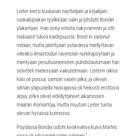
Leiter kiersi kuuluisan näyttelijäin ja kirjailijain
ruokailupaikan tyylikkään salin ja johdatti Bondin
yläkertaan. Hän ontui entistä näkyvämmin ja otti
raskaasti tukea kaidepuusta. Bond ei sanonut
mitään, mutta jätettyään ystävänsä miellyttävän
viileäksi ilmastoidun ravintolan nurkkapöytään ja
mentyään pesuhuoneeseen puhdistautumaan hän
selvitteli mielessään vaikutelmiaan. Leiterin oikea
käsi oli poissa, samoin vasen jalka, ja oikean
silmän yläpuolella hiusrajassa oli heikosti erottuvia
arpia, jotka olivat edellyttäneet aikamoisen
määrän ihonsiirtoja, mutta muutoin Leiter tuntui
olevan hyvässä kunnossa.
Pöydässä Bondia odotti keskivahva kuiva Martini,
jossa oli sitruunankuoren palanen.”