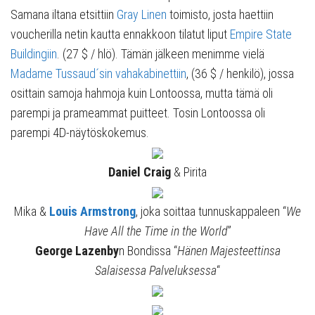
Samana iltana etsittiin
Gray Linen
toimisto, josta haettiin
voucherilla netin kautta ennakkoon tilatut liput
Empire State
Buildingiin
. (27 $ / hlö). Tämän jälkeen menimme vielä
Madame Tussaud´sin vahakabinettiin
, (36 $ / henkilö), jossa
osittain samoja hahmoja kuin Lontoossa, mutta tämä oli
parempi ja prameammat puitteet. Tosin Lontoossa oli
parempi 4D-näytöskokemus.
Daniel Craig
& Pirita
Mika &
Louis Armstrong
, joka soittaa tunnuskappaleen “
We
Have All the Time in the World
”
George Lazenby
n Bondissa “
Hänen Majesteettinsa
Salaisessa Palveluksessa
“