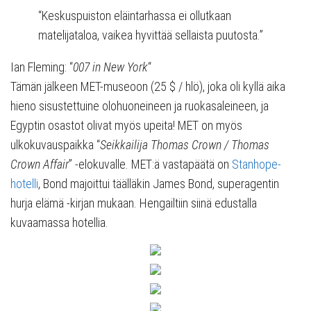
“Keskuspuiston eläintarhassa ei ollutkaan
matelijataloa, vaikea hyvittää sellaista puutosta.”
Ian Fleming: “
007 in New York
“
Tämän jälkeen MET-museoon (25 $ / hlö), joka oli kyllä aika
hieno sisustettuine olohuoneineen ja ruokasaleineen, ja
Egyptin osastot olivat myös upeita! MET on myös
ulkokuvauspaikka “
Seikkailija Thomas Crown / Thomas
Crown Affair
” -elokuvalle. MET:ä vastapäätä on
Stanhope-
hotelli
, Bond majoittui täälläkin James Bond, superagentin
hurja elämä -kirjan mukaan. Hengailtiin siinä edustalla
kuvaamassa hotellia.