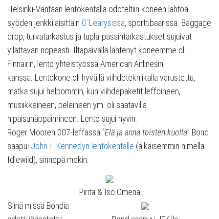
Helsinki-Vantaan lentokentällä odoteltiin koneen lähtöä
syöden jenkkiläisittäin
O´Learysissä
, sporttibaarissa. Baggage
drop, turvatarkastus ja tupla-passintarkastukset sujuivat
yllättävän nopeasti. Iltapäivällä lähtenyt koneemme oli
Finnairin, lento yhteistyössä American Airlinesin
kanssa. Lentokone oli hyvällä viihdetekniikalla varustettu,
matka sujui helpommin, kun viihdepaketit leffoineen,
musiikkeineen, peleineen ym. oli saatavilla
hipaisunäppäimineen. Lento sujui hyvin.
Roger Mooren 007-leffassa “
Elä ja anna toisten kuolla
” Bond
saapui
John F. Kennedyn lentokentälle
(aikaisemmin nimellä
Idlewild), sinnepä mekin.
Pirita & Iso Omena
Siinä missä Bondia