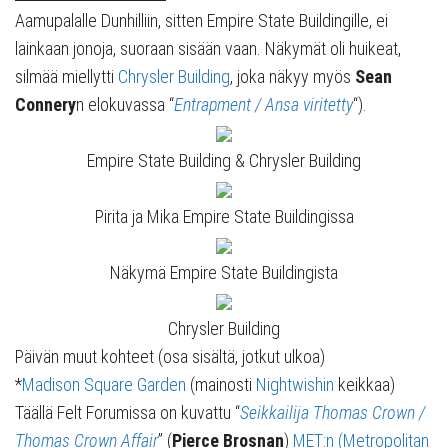
Aamupalalle Dunhilliin, sitten Empire State Buildingille, ei
lainkaan jonoja, suoraan sisään vaan. Näkymät oli huikeat,
silmää miellytti
Chrysler Building
, joka näkyy myös
Sean
Connery
n elokuvassa “
Entrapment / Ansa viritetty
“).
Empire State Building & Chrysler Building
Pirita ja Mika Empire State Buildingissa
Näkymä Empire State Buildingista
Chrysler Building
Päivän muut kohteet (osa sisältä, jotkut ulkoa)
*
Madison Square Garden
(mainosti
Nightwishin
keikkaa)
Täällä Felt Forumissa on kuvattu “
Seikkailija Thomas Crown /
Thomas Crown Affair
” (
Pierce Brosnan
)
MET:n (Metropolitan