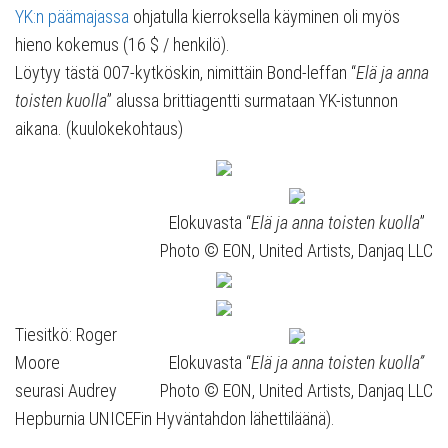
YK:n päämajassa
ohjatulla kierroksella käyminen oli myös
hieno kokemus (16 $ / henkilö).
Löytyy tästä 007-kytköskin, nimittäin Bond-leffan “
Elä ja anna
toisten kuolla
” alussa brittiagentti surmataan YK-istunnon
aikana. (kuulokekohtaus)
Elokuvasta “
Elä ja anna toisten kuolla
”
Photo © EON, United Artists, Danjaq LLC
Tiesitkö: Roger
Moore
Elokuvasta “
Elä ja anna toisten kuolla”
seurasi Audrey
Photo © EON, United Artists, Danjaq LLC
Hepburnia UNICEFin Hyväntahdon lähettiläänä).