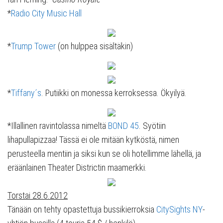
*
Radio City Music Hall
*
Trump Tower
(on hulppea sisältäkin)
*
Tiffany´s
. Putiikki on monessa kerroksessa. Ökyilyä.
*Illallinen ravintolassa nimeltä
BOND 45
. Syötiin
lihapullapizzaa! Tässä ei ole mitään kytköstä, nimen
perusteella mentiin ja siksi kun se oli hotellimme lähellä, ja
eräänlainen Theater Districtin maamerkki.
Torstai 28.6.2012
Tänään on tehty opastettuja bussikierroksia
CitySights NY
-