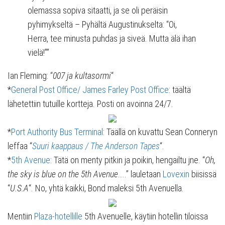
olemassa sopiva sitaatti, ja se oli peräisin
pyhimykseltä – Pyhältä Augustinukselta: “Oi,
Herra, tee minusta puhdas ja siveä. Mutta älä ihan
vielä!””
Ian Fleming: “
007 ja kultasormi
“
*
General Post Office/ James Farley Post Office
: täältä
lähetettiin tutuille kortteja. Posti on avoinna 24/7.
*
Port Authority Bus Terminal
: Täällä on kuvattu Sean Conneryn
leffaa “
Suuri kaappaus / The Anderson Tapes
“.
*
5th Avenue
: Tätä on menty pitkin ja poikin, hengailtu jne. “
Oh,
the sky is blue on the 5th Avenue
…..” lauletaan
Lovexin
biisissä
“
U.S.A
“. No, yhtä kaikki, Bond maleksi 5th Avenuella.
Mentiin
Plaza-hotellille
5th Avenuelle, käytiin hotellin tiloissa