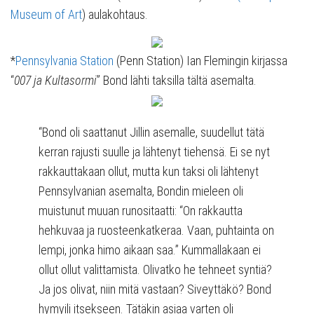
Museum of Art
) aulakohtaus.
*
Pennsylvania Station
(Penn Station) Ian Flemingin kirjassa
“
007 ja Kultasormi
” Bond lähti taksilla tältä asemalta.
“Bond oli saattanut Jillin asemalle, suudellut tätä
kerran rajusti suulle ja lähtenyt tiehensä. Ei se nyt
rakkauttakaan ollut, mutta kun taksi oli lähtenyt
Pennsylvanian asemalta, Bondin mieleen oli
muistunut muuan runositaatti: “On rakkautta
hehkuvaa ja ruosteenkatkeraa. Vaan, puhtainta on
lempi, jonka himo aikaan saa.” Kummallakaan ei
ollut ollut valittamista. Olivatko he tehneet syntiä?
Ja jos olivat, niin mitä vastaan? Siveyttäkö? Bond
hymyili itsekseen. Tätäkin asiaa varten oli