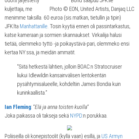
odotti järjestetty
Bond saapuu JFK:lle
kuljettaja, me
Photo © EON, United Artists, Danjaq LLC
menimme taksilla. 60 euroa (sis.matkan, tietullin ja tipin)
JFK:lta
Manhattanille
. Tosin kyytiä ennen oli passintarkastus,
katse kameraan ja sormien skannaukset. Virkailija halusi
tietää, olemmeko tyttö -ja poikaystävä-pari, olemmeko ensi
kertaa NY:ssa, ja meidän ammatit.
“Siitä hetkestä lähtien, jolloin BOAC:n Stratocruiser
liukui Idlewildin kansainvälisen lentokentän
pysähtymisalueelle, kohdeltiin James Bondia kuin
kuninkaallista.”
Ian Fleming
: “
Elä ja anna toisten kuolla
“
Joka paikassa oli takseja sekä
NYPD
:n porukkaa.
Poliiseilla oli konepistoolit (kyllä vaan) esillä, ja
US Armyn