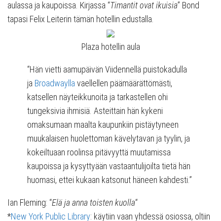
aulassa ja kaupoissa. Kirjassa “
Timantit ovat ikuisia
” Bond
tapasi Felix Leiterin tämän hotellin edustalla.
Plaza hotellin aula
“Hän vietti aamupäivän Viidennellä puistokadulla
ja
Broadwaylla
vaellellen päämäärättömästi,
katsellen näyteikkunoita ja tarkastellen ohi
tungeksivia ihmisiä. Asteittain hän kykeni
omaksumaan maalta kaupunkiin pistäytyneen
muukalaisen huolettoman kävelytavan ja tyylin, ja
kokeiltuaan roolinsa pitävyyttä muutamissa
kaupoissa ja kysyttyään vastaantulijoilta tietä hän
huomasi, ettei kukaan katsonut häneen kahdesti.”
Ian Fleming: “
Elä ja anna toisten kuolla
“
*
New York Public Library
: käytiin vaan yhdessä osiossa, oltiin