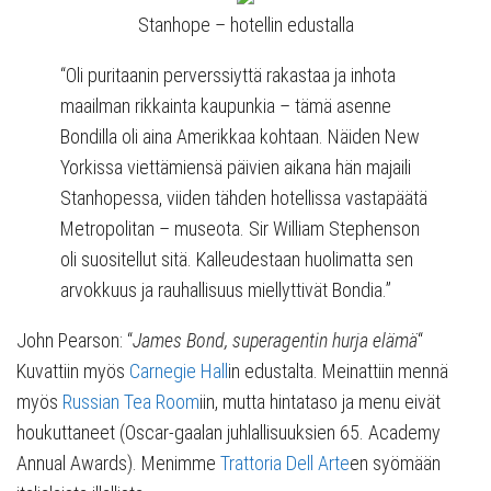
Stanhope – hotellin edustalla
“Oli puritaanin perverssiyttä rakastaa ja inhota
maailman rikkainta kaupunkia – tämä asenne
Bondilla oli aina Amerikkaa kohtaan. Näiden New
Yorkissa viettämiensä päivien aikana hän majaili
Stanhopessa, viiden tähden hotellissa vastapäätä
Metropolitan – museota. Sir William Stephenson
oli suositellut sitä. Kalleudestaan huolimatta sen
arvokkuus ja rauhallisuus miellyttivät Bondia.”
John Pearson: “
James Bond, superagentin hurja elämä
“
Kuvattiin myös
Carnegie Hall
in edustalta. Meinattiin mennä
myös
Russian Tea Room
iin, mutta hintataso ja menu eivät
houkuttaneet (Oscar-gaalan juhlallisuuksien 65. Academy
Annual Awards). Menimme
Trattoria Dell Arte
en syömään