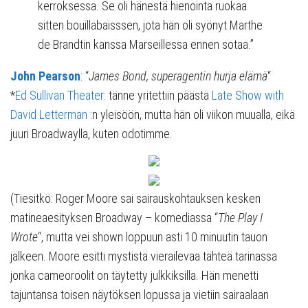
kerroksessa. Se oli hänestä hienointa ruokaa
sitten bouillabaisssen, jota hän oli syönyt Marthe
de Brandtin kanssa Marseillessa ennen sotaa.”
John Pearson
: “
James Bond, superagentin hurja elämä
“
*
Ed Sullivan Theater
: tänne yritettiin päästä
Late Show with
David Letterman
:n yleisöön, mutta hän oli viikon muualla, eikä
juuri Broadwaylla, kuten odotimme.
(Tiesitkö: Roger Moore sai sairauskohtauksen kesken
matineaesityksen Broadway – komediassa “
The Play I
Wrote
“, mutta vei shown loppuun asti 10 minuutin tauon
jälkeen. Moore esitti mystistä vierailevaa tähteä tarinassa
jonka cameoroolit on täytetty julkkiksilla. Hän menetti
tajuntansa toisen näytöksen lopussa ja vietiin sairaalaan