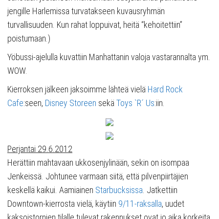
jengille Harlemissa turvatakseen kuvausryhmän
turvallisuuden. Kun rahat loppuivat, heitä “kehoitettiin”
poistumaan.)
Yöbussi-ajelulla kuvattiin Manhattanin valoja vastarannalta ym.
WOW.
Kierroksen jälkeen jaksoimme lähteä vielä
Hard Rock
Cafe
:seen,
Disney Storeen
sekä
Toys `R´ Us
:iin.
Perjantai 29.6.2012
Herättiin mahtavaan ukkosenjylinään, sekin on isompaa
Jenkeissä. Johtunee varmaan siitä, että pilvenpiirtäjien
keskellä kaikui. Aamiainen
Starbucksissa
. Jatkettiin
Downtown-kierrosta vielä, käytiin
9/11-raksalla
, uudet
kaksoistornien tilalle tulevat rakennukset ovat jo aika korkeita,