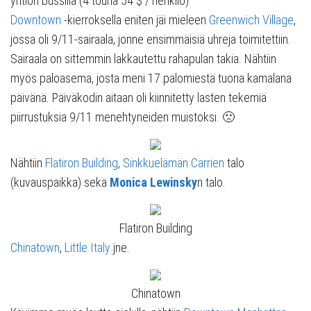
yhtiön bussilla (4 touria 54 $ / henkilö)
Downtown
-kierroksella eniten jäi mieleen
Greenwich Village
,
jossa oli 9/11-sairaala, jonne ensimmäisiä uhreja toimitettiin.
Sairaala on sittemmin lakkautettu rahapulan takia. Nähtiin
myös paloasema, josta meni 17 palomiestä tuona kamalana
päivänä. Päiväkodin aitaan oli kiinnitetty lasten tekemiä
piirrustuksia 9/11 menehtyneiden muistoksi. 🙁
Nähtiin
Flatiron Building
,
Sinkkuelämän Carrien
talo
(kuvauspaikka) sekä
Monica Lewinsky
n talo.
Flatiron Building
Chinatown
,
Little Italy
jne.
Chinatown