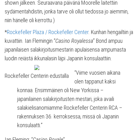
shown jälkeen. Seuraavana päivänä Moorelle laitettiin
sydämentahdistin, jonka tarve oli ollut tiedossa jo aiemmin,
niin hänelle oli kerrottu.)
*
Rockefeller Plaza / Rockefeller Center
. Kunhan hengailtiin ja
kuvattiin. Ian Flemingin “
Casino Royalessa
” Bond ampuu
japanilaisen salakirjoitusmestarin apulaisensa ampumasta
luodin reiästä ikkunalasin läpi Japanin konsulaattiin.
“Viime vuosien aikana
Rockefeller Centerin edustalla
olen tappanut kaksi
konnaa. Ensimmäinen oli New Yorkissa –
japanilainen salakirjoitusten mestari, joka availi
salakielisanomiamme Rockefeller Centerin RCA –
rakennuksen 36. kerroksessa, missä oli Japanin
konsulaatti.”
Ian Fleming: “
Casino Royale
“