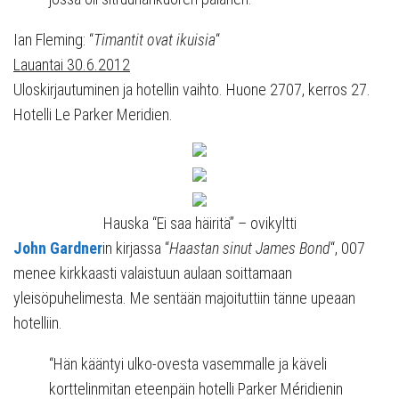
Ian Fleming: “
Timantit ovat ikuisia
“
Lauantai 30.6.2012
Uloskirjautuminen ja hotellin vaihto. Huone 2707, kerros 27.
Hotelli Le Parker Meridien.
Hauska “Ei saa häiritä” – ovikyltti
John Gardner
in kirjassa “
Haastan sinut James Bond
“, 007
menee kirkkaasti valaistuun aulaan soittamaan
yleisöpuhelimesta. Me sentään majoituttiin tänne upeaan
hotelliin.
“Hän kääntyi ulko-ovesta vasemmalle ja käveli
korttelinmitan eteenpäin hotelli Parker Méridienin