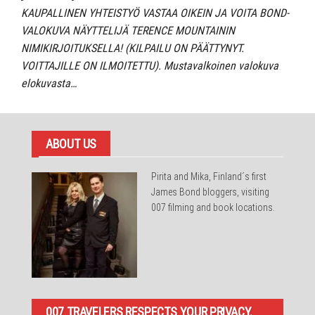
KAUPALLINEN YHTEISTYÖ VASTAA OIKEIN JA VOITA BOND-
VALOKUVA NÄYTTELIJÄ TERENCE MOUNTAININ
NIMIKIRJOITUKSELLA! (KILPAILU ON PÄÄTTYNYT.
VOITTAJILLE ON ILMOITETTU). Mustavalkoinen valokuva
elokuvasta…
ABOUT US
Pirita and Mika, Finland´s first
James Bond bloggers, visiting
007 filming and book locations.
007 TRAVELERS RESPECTS YOUR PRIVACY.