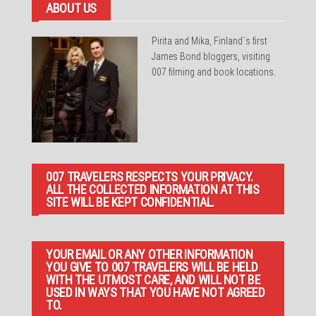
ABOUT US
Pirita and Mika, Finland´s first
James Bond bloggers, visiting
007 filming and book locations.
007 TRAVELERS RESPECTS YOUR PRIVACY.
ALL THE COLLECTED INFORMATION AT THIS
SITE WILL BE KEPT CONFIDENTIAL.
YOUR EMAIL OR ANY OTHER INFORMATION
YOU GIVE TO 007 TRAVELERS WILL BE HELD
WITH THE UTMOST CARE, AND WILL NOT BE
USED IN WAYS THAT YOU HAVE NOT AGREED
TO.