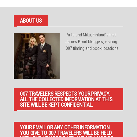
ABOUT US
Pirita and Mika, Finland´s first
James Bond bloggers, visiting
007 filming and book locations.
007 TRAVELERS RESPECTS YOUR PRIVACY.
ALL THE COLLECTED INFORMATION AT THIS
SITE WILL BE KEPT CONFIDENTIAL.
YOUR EMAIL OR ANY OTHER INFORMATION
YOU GIVE TO 007 TRAVELERS WILL BE HELD