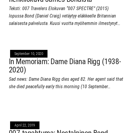
Teksti: 007 Travelers Elokuvan “007 SPECTRE” (2015)
lopussa Bond (Daniel Craig) vetäytyy eläkkeelle Britannian
salaisesta palvelusta. Kuusi vuotta myöhemmin ilmestynyt…
September 10, 2020
In Memoriam: Dame Diana Rigg (1938-
2020)
Sad news: Dame Diana Rigg dies aged 82. Her agent said that
she died peacefully early this morning (10 September…
April 22, 2019
007-tapahtuma: Nostalginen Bond-