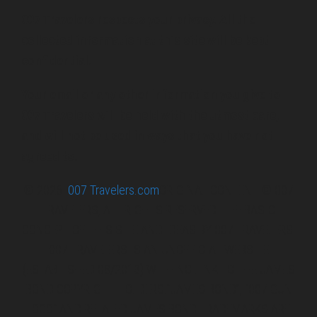
007 Travelers respects your privacy. All the
collected information at this site will be kept
confidential.
Your email or any other information you give to
007 Travelers will be held with the utmost care,
and will not be used in ways that you have not
agreed to.
© 2026
007 Travelers.com
ORIGINAL CONTENT © 007
TRAVELERS, ALL RIGHTS RESERVED. THE BASIC
CONCEPT OF THIS SITE AND IDEAS BY 007 TRAVELERS.
007 TRAVELERS IS AN UNOFFICIAL WEBSITE
(ESTABLISHED 08/2013) WITH NO LINK TO THE JAMES
BOND COPYRIGHT HOLDERS.“JAMES BOND”, “007 GUN
LOGO“ AND RELATED JAMES BOND TRADEMARKS ARE