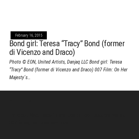
February 16, 2015
Bond girl: Teresa “Tracy” Bond (former
di Vicenzo and Draco)
Photo © EON, United Artists, Danjaq LLC Bond girl: Teresa
“Tracy” Bond (former di Vicenzo and Draco) 007 Film: On Her
Majesty´s…
About Us
Pirita and Mika, Finland´s first James Bond bloggers, visiting
007 filming and book locations.