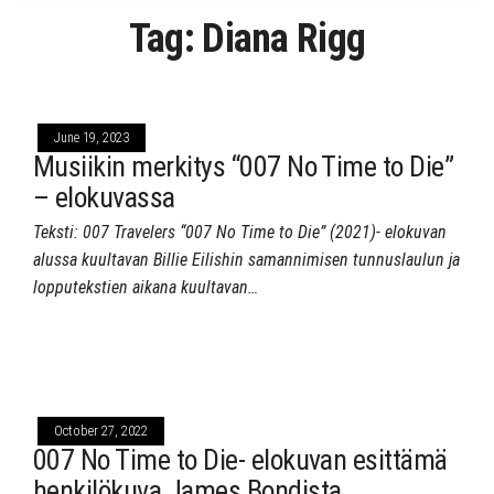
Tag:
Diana Rigg
June 19, 2023
Musiikin merkitys “007 No Time to Die”
– elokuvassa
Teksti: 007 Travelers “007 No Time to Die” (2021)- elokuvan
alussa kuultavan Billie Eilishin samannimisen tunnuslaulun ja
lopputekstien aikana kuultavan…
October 27, 2022
007 No Time to Die- elokuvan esittämä
henkilökuva James Bondista