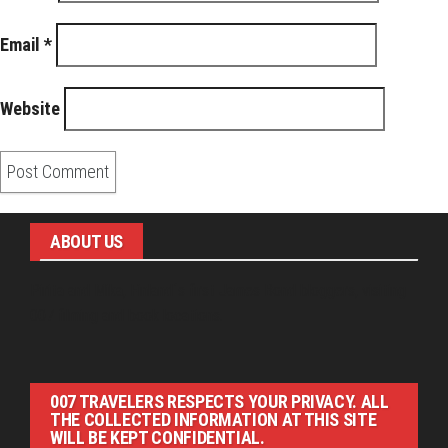
Email
*
Website
ABOUT US
Pirita and Mika, Finland´s first James Bond bloggers, visiting
007 filming and book locations.
007 TRAVELERS RESPECTS YOUR PRIVACY. ALL
THE COLLECTED INFORMATION AT THIS SITE
WILL BE KEPT CONFIDENTIAL.