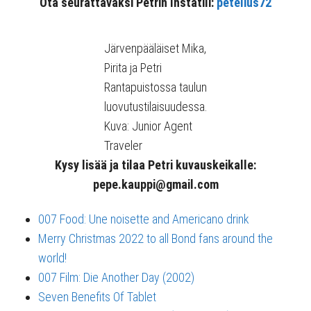
Ota seurattavaksi Petrin Instatili:
petelius72
Järvenpääläiset Mika,
Pirita ja Petri
Rantapuistossa taulun
luovutustilaisuudessa.
Kuva: Junior Agent
Traveler
Kysy lisää ja tilaa Petri kuvauskeikalle:
pepe.kauppi@gmail.com
007 Food: Une noisette and Americano drink
Merry Christmas 2022 to all Bond fans around the
world!
007 Film: Die Another Day (2002)
Seven Benefits Of Tablet