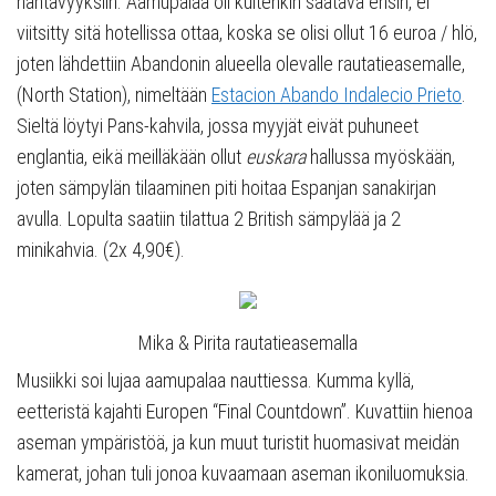
nähtävyyksiin. Aamupalaa oli kuitenkin saatava ensin, ei
viitsitty sitä hotellissa ottaa, koska se olisi ollut 16 euroa / hlö,
joten lähdettiin Abandonin alueella olevalle rautatieasemalle,
(North Station), nimeltään
Estacion Abando Indalecio Prieto
.
Sieltä löytyi Pans-kahvila, jossa myyjät eivät puhuneet
englantia, eikä meilläkään ollut
euskara
hallussa myöskään,
joten sämpylän tilaaminen piti hoitaa Espanjan sanakirjan
avulla. Lopulta saatiin tilattua 2 British sämpylää ja 2
minikahvia. (2x 4,90€).
Mika & Pirita rautatieasemalla
Musiikki soi lujaa aamupalaa nauttiessa. Kumma kyllä,
eetteristä kajahti Europen “Final Countdown”. Kuvattiin hienoa
aseman ympäristöä, ja kun muut turistit huomasivat meidän
kamerat, johan tuli jonoa kuvaamaan aseman ikoniluomuksia.