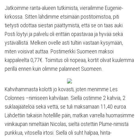
Jatkoimme ranta-alueen tutkimista, vierailimme Eugenie-
kirkossa. Sitten lähdimme etsimään postitoimistoa, piti
tietysti odottaa siestan päättymistä, että se on taas auki.
Posti löytyi ja palvelu oli erittäin opastavaa ja hyvää sekä
ystävällistä. Melkein ovelle asti tultiin vastaan kysymään,
miten voisivat auttaa. Postimerkki Suomeen maksoi
kappaleelta 0,77€. Toimitus oli nopeaa, kortit olivat kuulemma
perillä ennen kuin olimme palanneet Suomeen.
Kahvihammasta kolotti jo kovasti, joten menimme Les
Colonnes –nimiseen kahvilaan. Siellä ostimme 2 kahvia, 2
suklaajäätelöä sekä vettä, se tuli maksamaan 11,40 euroa.
Lähdettiin takaisin hotellille päin, matkan varrella huomasimme
viinikaupan nimeltään Nicolas, sieltä ostettiin Plume-nimistä
punkkua, vitosella irtosi. Siellä oli suht halpaa, hinta-