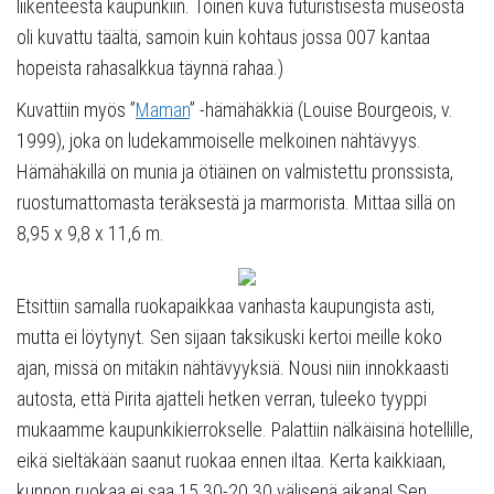
liikenteestä kaupunkiin. Toinen kuva futuristisesta museosta
oli kuvattu täältä, samoin kuin kohtaus jossa 007 kantaa
hopeista rahasalkkua täynnä rahaa.)
Kuvattiin myös ”
Maman
” -hämähäkkiä (Louise Bourgeois, v.
1999), joka on ludekammoiselle melkoinen nähtävyys.
Hämähäkillä on munia ja ötiäinen on valmistettu pronssista,
ruostumattomasta teräksestä ja marmorista. Mittaa sillä on
8,95 x 9,8 x 11,6 m.
Etsittiin samalla ruokapaikkaa vanhasta kaupungista asti,
mutta ei löytynyt. Sen sijaan taksikuski kertoi meille koko
ajan, missä on mitäkin nähtävyyksiä. Nousi niin innokkaasti
autosta, että Pirita ajatteli hetken verran, tuleeko tyyppi
mukaamme kaupunkikierrokselle. Palattiin nälkäisinä hotellille,
eikä sieltäkään saanut ruokaa ennen iltaa. Kerta kaikkiaan,
kunnon ruokaa ei saa 15.30-20.30 välisenä aikana! Sen