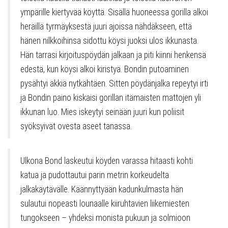
ympärille kiertyvää köyttä. Sisällä huoneessa gorilla alkoi
heräillä tyrmäyksestä juuri ajoissa nähdäkseen, että
hänen nilkkoihinsa sidottu köysi juoksi ulos ikkunasta.
Hän tarrasi kirjoituspöydän jalkaan ja piti kiinni henkensä
edestä, kun köysi alkoi kiristyä. Bondin putoaminen
pysähtyi äkkiä nytkähtäen. Sitten pöydänjalka repeytyi irti
ja Bondin paino kiskaisi gorillan itämaisten mattojen yli
ikkunan luo. Mies iskeytyi seinään juuri kun poliisit
syöksyivät ovesta aseet tanassa.
Ulkona Bond laskeutui köyden varassa hitaasti kohti
katua ja pudottautui parin metrin korkeudelta
jalkakäytävälle. Käännyttyään kadunkulmasta hän
sulautui nopeasti lounaalle kiiruhtavien liikemiesten
tungokseen – yhdeksi monista pukuun ja solmioon