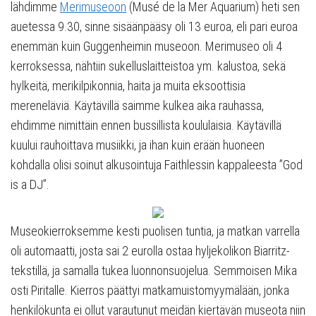
lähdimme
Merimuseoon
(Musé de la Mer Aquarium) heti sen
auetessa 9.30, sinne sisäänpääsy oli 13 euroa, eli pari euroa
enemmän kuin Guggenheimin museoon. Merimuseo oli 4
kerroksessa, nähtiin sukelluslaitteistoa ym. kalustoa, sekä
hylkeitä, merikilpikonnia, haita ja muita eksoottisia
mereneläviä. Käytävillä saimme kulkea aika rauhassa,
ehdimme nimittäin ennen bussillista koululaisia. Käytävillä
kuului rauhoittava musiikki, ja ihan kuin erään huoneen
kohdalla olisi soinut alkusointuja Faithlessin kappaleesta ”God
is a DJ”.
Museokierroksemme kesti puolisen tuntia, ja matkan varrella
oli automaatti, josta sai 2 eurolla ostaa hyljekolikon Biarritz-
tekstillä, ja samalla tukea luonnonsuojelua. Semmoisen Mika
osti Piritalle. Kierros päättyi matkamuistomyymälään, jonka
henkilökunta ei ollut varautunut meidän kiertävän museota niin