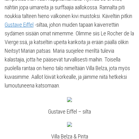
nähtiin jopa uimareita ja surffaajia aallokossa. Rannalta piti
noukkia talteen hieno valkoinen kivi muistoksi. Käveltiin pitkin
Gustave Eiffel
-siltaa, johon muiden tapaan kaiverrettiin
sydämen sisään omat nimemme. Olimme siis Le Rocher de la
Vierge:ssä, ja katseltiin upeita karikoita ja erään päällä olikin
Neitsyt Marian patsas. Maria suojelee meriltä tulevia
kalastajia, jotta he pääsevät turvallisesti maihin. Toisella
puolella rantaa on hieno talo nimeltään Villa Belza, jota myös
kuvasimme. Aallot löivät korkealle, ja jäimme niitä hetkeksi
lumoutuneena katsomaan.
Gustave Eiffel – silta
Villa Belza & Pirita