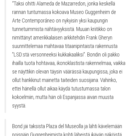
“Taksi ohitti Alameda de Mazarredon, jonka keskellä
rannan tuntumassa kokoava Museo Guggenheim de
Arte Contemporáneo on nykyisin yksi kaupungin
tunnetuimmista nähtävyyksistä. Muuan kriitikko on
nimittänyt amerikkalaisen arkkitehdin Frank Gheryn
suunnittelemaa mahtavaa titaanipintaista rakennusta
”LSD:stä versonneeksi kukkakaaliksi”. Bondin oli pakko
ihailla tuota hohtavaa, ikonoklastista rakennelmaa, vaikka
se näyttikin olevan täysin väärässä kaupungissa, joka ei
ollut hankkinut mainetta taiteiden suosijana. Vahinko,
ettei hänellä ollut aikaa käydä tutustumassa talon
kokoelmiin, mutta hän oli Espanjassa aivan muusta
syystä.
Bond jäi taksista Plaza del Museolla ja lähti kävelemään
poispäin Guggenheimista kohti läheistä ikävän näköistä