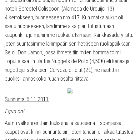
hotelli Sercotel Coliseoon, (Alameda de Urquijo, 13)
4.kerrokseen, huoneeseen nro 417. Kun matkalaukut oli
saatu huoneeseen, lähdimme aika pian tutustumaan
kaupunkiin, ja menimme ruokaa etsimään. Rankkasade yllätti,
joten suuntasimme lähimpään sen hetkiseen ruokapaikkaan.
Se oli Don Jamon, jossa ihmeteltiin miten homma toimii.
Lopulta saatiin tilattua Nuggets de Pollo (4,50€) eli kanaa ja
nugetteja, sekä pieni Cerveza eli olut (2€), ne nautittiin
puoliksi, annoskoko ruuan osalta riittävä.
Sunnuntai 6.11.2011
Egun on!
Aamu valkeni erittäin tuulisena ja sateisena. Espanjassa
kaupat ovat kiinni sunnuntaisin, joten tänään oli aikaa tutustua