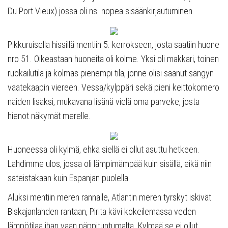
Du Port Vieux) jossa oli ns. nopea sisäänkirjautuminen.
Pikkuruisella hissillä mentiin 5. kerrokseen, josta saatiin huone
nro 51. Oikeastaan huoneita oli kolme. Yksi oli makkari, toinen
ruokailutila ja kolmas pienempi tila, jonne olisi saanut sängyn
vaatekaapin viereen. Vessa/kylppäri sekä pieni keittokomero
näiden lisäksi, mukavana lisänä vielä oma parveke, josta
hienot näkymät merelle.
Huoneessa oli kylmä, ehkä siellä ei ollut asuttu hetkeen.
Lähdimme ulos, jossa oli lämpimämpää kuin sisällä, eikä niin
sateistakaan kuin Espanjan puolella.
Aluksi mentiin meren rannalle, Atlantin meren tyrskyt iskivät
Biskajanlahden rantaan, Pirita kävi kokeilemassa veden
lämpötilaa ihan vaan näppituntumalta. Kylmää se ei ollut,