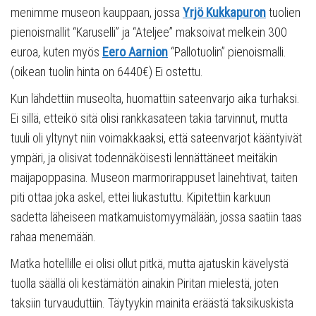
menimme museon kauppaan, jossa
Yrjö Kukkapuron
tuolien
pienoismallit “Karuselli” ja “Ateljee” maksoivat melkein 300
euroa, kuten myös
Eero Aarnion
“Pallotuolin” pienoismalli.
(oikean tuolin hinta on 6440€) Ei ostettu.
Kun lähdettiin museolta, huomattiin sateenvarjo aika turhaksi.
Ei sillä, etteikö sitä olisi rankkasateen takia tarvinnut, mutta
tuuli oli yltynyt niin voimakkaaksi, että sateenvarjot kääntyivät
ympäri, ja olisivat todennäköisesti lennättäneet meitäkin
maijapoppasina. Museon marmorirappuset lainehtivat, taiten
piti ottaa joka askel, ettei liukastuttu. Kipitettiin karkuun
sadetta läheiseen matkamuistomyymälään, jossa saatiin taas
rahaa menemään.
Matka hotellille ei olisi ollut pitkä, mutta ajatuskin kävelystä
tuolla säällä oli kestämätön ainakin Piritan mielestä, joten
taksiin turvauduttiin. Täytyykin mainita eräästä taksikuskista