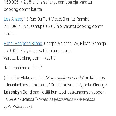
158,00€ / 2 yötä, ei sisältänyt aamupaloja, varattu
booking.com:n kautta
Les Alizes
, 13 Rue Du Port Vieux, Biarritz, Ranska
75,00€ / 1 yö, aamupala 7€ / hlö, varattu booking.com:n
kautta
Hotel Hesperia Bilbao
, Campo Volantin, 28, Bilbao, Espanja
179,00€ / 2 yötä, sisältäen aamupalat,
varattu booking.com.n kautta
“Kun maailma ei riitä…”
(Tiesitkö: Elokuvan nimi “
Kun maailma ei riitä”
on käännös
latinankielisestä motosta, “Orbis non sufficit”, jonka
George
Lazenbyn
Bond saa tietää kun tutkii vaakunaansa vuoden
1969 elokuvassa “
Hänen Majesteettinsa salaisessa
palveluksessa.)