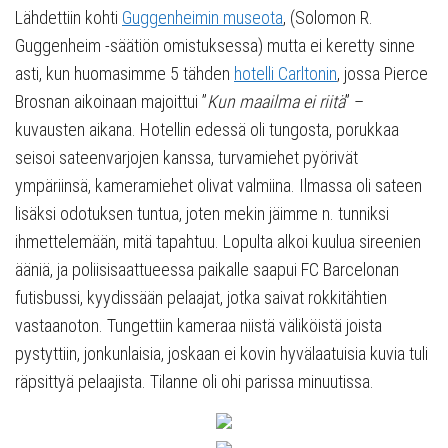
Lähdettiin kohti
Guggenheimin museota
, (Solomon R.
Guggenheim -säätiön omistuksessa) mutta ei keretty sinne
asti, kun huomasimme 5 tähden
hotelli Carltonin
, jossa Pierce
Brosnan aikoinaan majoittui ”
Kun maailma ei riitä
” –
kuvausten aikana. Hotellin edessä oli tungosta, porukkaa
seisoi sateenvarjojen kanssa, turvamiehet pyörivät
ympäriinsä, kameramiehet olivat valmiina. Ilmassa oli sateen
lisäksi odotuksen tuntua, joten mekin jäimme n. tunniksi
ihmettelemään, mitä tapahtuu. Lopulta alkoi kuulua sireenien
ääniä, ja poliisisaattueessa paikalle saapui FC Barcelonan
futisbussi, kyydissään pelaajat, jotka saivat rokkitähtien
vastaanoton. Tungettiin kameraa niistä väliköistä joista
pystyttiin, jonkunlaisia, joskaan ei kovin hyvälaatuisia kuvia tuli
räpsittyä pelaajista. Tilanne oli ohi parissa minuutissa.