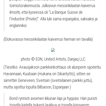
toimistorakennusta. Julkisivun messinkilaatan kaiverrus
ilmoitti, että kyseessä oli ”La Banque Suisse de
l’Industrie (Privée)”. Alla luki sama espanjaksi, saksaksi ja
englanniksi.
(Elokuvassa messinkilaatan kaiverrus hieman eri tavalla)
photo © EON, United Artists, Danjaq LLC
(Tiesitkö: Avausjakson pankkiirikohtaus oli alunperin sijoitettu
Havannaan, Kuubaan (mukana on Sikarityttö), sitten se
siirrettiin Geneveen, Sveitsiin (sveitsiläinen pankki juttu),
mutta sijoittui lopulta Bilbaoon, Espanjaan.)
Bond rynnisti avoimen ikkunan läpi ja hyppäsi. Hän puristi
toisella kädellä tiukasti laukkua ja toisella käsivarren