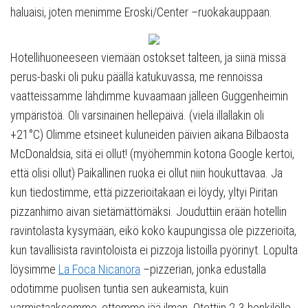
haluaisi, joten menimme Eroski/Center –ruokakauppaan.
Hotellihuoneeseen viemään ostokset talteen, ja siinä missä
perus-baski oli puku päällä katukuvassa, me rennoissa
vaatteissamme lähdimme kuvaamaan jälleen Guggenheimin
ympäristöä. Oli varsinainen hellepäivä. (vielä illallakin oli
+21°C) Olimme etsineet kuluneiden päivien aikana Bilbaosta
McDonaldsia, sitä ei ollut! (myöhemmin kotona Google kertoi,
että olisi ollut) Paikallinen ruoka ei ollut niin houkuttavaa. Ja
kun tiedostimme, että pizzerioitakaan ei löydy, yltyi Piritan
pizzanhimo aivan sietämättömäksi. Jouduttiin erään hotellin
ravintolasta kysymään, eikö koko kaupungissa ole pizzerioita,
kun tavallisista ravintoloista ei pizzoja listoilla pyörinyt. Lopulta
löysimme
La Foca Nicanora
–pizzerian, jonka edustalla
odotimme puolisen tuntia sen aukeamista, kuin
varmistaaksemme, ettemme jää ilman. Otettiin 2-3 henkilölle