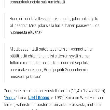
sonnustautuneista salkkumiehistä.
Bond silmäili kävellessään rakennusta, johon sikarityttö
oli paennut. Miksi joku siellä halusi hänen pääsevän ulos
huoneesta elävänä?
Miettiessään tätä outoa tapahtumien käännettä hän
päätti, että ehkä hänen olisi sittenkin syytä hieman
tutkailla modernia taidetta. Kun lisää poliiseja tulvi
pankkirakennukseen, Bond pujahti Guggenheimin
museoon ja katosi.”
Guggenheim – museon edustalla on iso (12,4 x 12,4 x 8,2 m)
“
Puppy
“-koira. (
Jeff Koons
, v. 1992) Koira on West Highland
terrieri, valmistettu ruostumattomasta teräksestä, mullasta