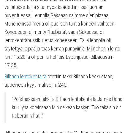
veloituksetta, ja sitä myös kaadettiin lisää juoman
huventuessa. Lennolla Saksaan saimme sienipizzaa.
Münchenissä meillä oli puolisen tuntia koneen vaihtoon,
Koneeseen ei menty ”tuubista”, vaan Saksassa oli
lentokenttäbussikuljetus koneeseen. Tällä lennolla oli
täytettyä leipää ja taas kerran punaviiniä. Münchenin lento
lähti 15.20 ja oli perillä Pohjois-Espanjassa, Bilbaossa n.
17.35.
Bilbaon lentokentältä
otettiin taksi Bilbaon keskustaan,
tippeineen kyyti maksoi n. 24€.
”Poistuessaan taksilla Bilbaon lentokentältä James Bond
kuuli yhä korvissaan M:n selkeän käskyn. Tuo takaisin sir
Robertin rahat…”
Bilbaossa oli sateista, lämpöä +15 °C. Kirjauduimme sisään