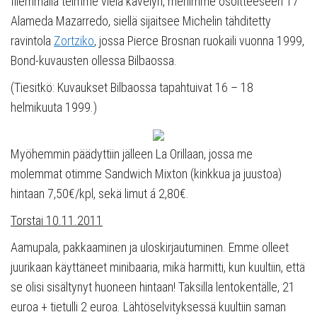
Illemmalla teimme vielä kävelyn, menimme osoitteeseen 17
Alameda Mazarredo, siellä sijaitsee Michelin tähditetty
ravintola
Zortziko
, jossa Pierce Brosnan ruokaili vuonna 1999,
Bond-kuvausten ollessa Bilbaossa.
(Tiesitkö: Kuvaukset Bilbaossa tapahtuivat 16 – 18
helmikuuta 1999.)
Myöhemmin päädyttiin jälleen La Orillaan, jossa me
molemmat otimme Sandwich Mixton (kinkkua ja juustoa)
hintaan 7,50€/kpl, sekä limut á 2,80€.
Torstai 10.11.2011
Aamupala, pakkaaminen ja uloskirjautuminen. Emme olleet
juurikaan käyttäneet minibaaria, mikä harmitti, kun kuultiin, että
se olisi sisältynyt huoneen hintaan! Taksilla lentokentälle, 21
euroa + tietulli 2 euroa. Lähtöselvityksessä kuultiin saman