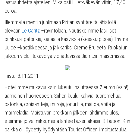
laatusuhdetta ajatellen. Mika osti Lillet-väkevän viinin, 17,40
euroa.
Illemmalla mentiin juhlimaan Piritan synttäreitä lähistöllä
olevaan
Le Caritz
–ravintolaan. Nautiskelimme lasilliset
punkkua, patonkia, kanaa ja kasviksia (kesäkurpitsaa) Thyme
Juice –kastikkeessa ja jälkkäriksi Creme Bruleeta. Ruokailun
jälkeen vielä iltakävelyä viehättävissä Biarritzin maisemissa.
Tiistai 8.11.2011
Hotellimme mukavuuksiin lukeutui haluttaessa 7 euron (vain!)
aamiainen huoneeseen. Siihen kuului kahvia, tuoremehua,
patonkia, croisantteja, muroja, jogurttia, maitoa, voita ja
marmeladia. Maistuvan brekkarin jälkeen lähdimme ulos,
etsimme jo valmiiksi, mistä lähtee bussi takaisin Bilbaoon. Kun
paikka oli löydetty hyödyntäen Tourist Officen ilmoitustaulua,