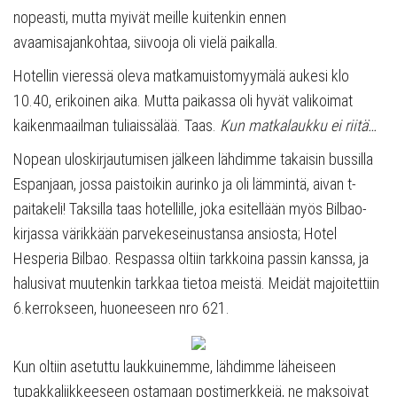
nopeasti, mutta myivät meille kuitenkin ennen
avaamisajankohtaa, siivooja oli vielä paikalla.
Hotellin vieressä oleva matkamuistomyymälä aukesi klo
10.40, erikoinen aika. Mutta paikassa oli hyvät valikoimat
kaikenmaailman tuliaissälää. Taas.
Kun matkalaukku ei riitä…
Nopean uloskirjautumisen jälkeen lähdimme takaisin bussilla
Espanjaan, jossa paistoikin aurinko ja oli lämmintä, aivan t-
paitakeli! Taksilla taas hotellille, joka esitellään myös Bilbao-
kirjassa värikkään parvekeseinustansa ansiosta; Hotel
Hesperia Bilbao. Respassa oltiin tarkkoina passin kanssa, ja
halusivat muutenkin tarkkaa tietoa meistä. Meidät majoitettiin
6.kerrokseen, huoneeseen nro 621.
Kun oltiin asetuttu laukkuinemme, lähdimme läheiseen
tupakkaliikkeeseen ostamaan postimerkkejä, ne maksoivat