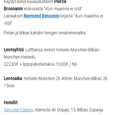
Käydyt Bond-kuvauskohteet
Pierce
Brosnanin
elokuvasta “
Kun maailma ei riitä
“.
Lainaukset
Raymond Bensonin
kirjasta “
Kun maailma ei
riitä
“.
Piritan ja Mikan kahden hengen omatoimimatka
Lentoyhtiö
: Lufthansa, lennot Helsinki-München-Bilbao-
München-Helsinki,
222,83€ + lippupalvelumaksu 10,00€ / hlö
Lentoaika
: Helsinki-München 2h 40min, München-Bilbao 2h
15min
Hotellit
:
Sercotel Coliseo
, Alameda de Urquijo, 13, Bilbao, Espanja