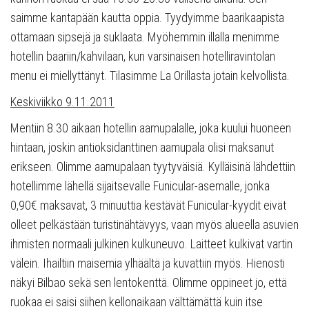
saimme kantapään kautta oppia. Tyydyimme baarikaapista
ottamaan sipsejä ja suklaata. Myöhemmin illalla menimme
hotellin baariin/kahvilaan, kun varsinaisen hotelliravintolan
menu ei miellyttänyt. Tilasimme La Orillasta jotain kelvollista.
Keskiviikko 9.11.2011
Mentiin 8.30 aikaan hotellin aamupalalle, joka kuului huoneen
hintaan, joskin antioksidanttinen aamupala olisi maksanut
erikseen. Olimme aamupalaan tyytyväisiä. Kylläisinä lähdettiin
hotellimme lähellä sijaitsevalle Funicular-asemalle, jonka
0,90€ maksavat, 3 minuuttia kestävät Funicular-kyydit eivät
olleet pelkästään turistinähtävyys, vaan myös alueella asuvien
ihmisten normaali julkinen kulkuneuvo. Laitteet kulkivat vartin
välein. Ihailtiin maisemia ylhäältä ja kuvattiin myös. Hienosti
näkyi Bilbao sekä sen lentokenttä. Olimme oppineet jo, että
ruokaa ei saisi siihen kellonaikaan välttämättä kuin itse