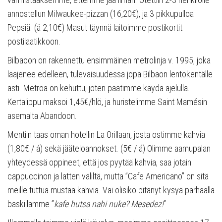
annostellun Milwaukee-pizzan (16,20€), ja 3 pikkupulloa
Pepsiä. (á 2,10€) Masut täynnä laitoimme postikortit
postilaatikkoon.
Bilbaoon on rakennettu ensimmäinen metrolinja v. 1995, joka
laajenee edelleen, tulevaisuudessa jopa Bilbaon lentokentälle
asti. Metroa on kehuttu, joten päätimme käydä ajelulla.
Kertalippu maksoi 1,45€/hlö, ja huristelimme Saint Mamésin
asemalta Abandoon.
Mentiin taas oman hotellin La Orillaan, josta ostimme kahvia
(1,80€ / á) sekä jäätelöannokset. (5€ / á) Olimme aamupalan
yhteydessä oppineet, että jos pyytää kahvia, saa jotain
cappuccinon ja latten väliltä, mutta ”Cafe Americano” on sitä
meille tuttua mustaa kahvia. Vai olisiko pitänyt kysyä parhaalla
baskillamme ”
kafe hutsa nahi nuke? Mesedez!
”