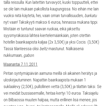
tällä reissulla: Kun laitettiin turvavyöt, kuski toppuutteli, ettei
se ole lain mukaan pakollista kaupungissa. No eihän me lain
vuoksi niitä käytetä, hei, vaan oman turvallisuuden,
barkatu
nyt vaan! Taksikyyti maksoi 6 euroa, hinnassa mukana tippi.
Mistään ei tuntunut saavan ruokaa, eikä jaksettu
syysmyräkässä lähteä kiertelemäänkään, joten otettiin
hotellin baarikaapista kaljaa (2x 3,50€) ja yksi Cocis. (3,50€)
Tässä tilanteessa olisi
beltz
maistunut. Nälkäisenä
nukkumaan,
gabon
.
Maanantai 7.11.2011
Piritan syntymäpäivän aamuna meillä oli aikainen herätys ja
uloskirjautuminen. Napattiin baarikaapista mukaan 1
suklaalevy (2,50€), pullollinen vettä (3,50€) ja tilattiin taksi. Se
vei meidät bussiasemalle, hintaa kertyi 10 euroa. Taksiajelu
on Bilbaossa muuten halpaa, mutta erillinen lisä menee, jos