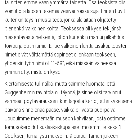
tai sitten emme vaan ymmärrä taidetta. Osa teoksista olisi
voinut olla lapsen tekemiä vesiväriroiskaisuja. Eniten huvitti
kuitenkin täysin musta teos, jonka alalaitaan oli jätetty
pienehkö valkoinen kohta. Teoksessa oli kyse tekijänsä
masentavasta hetkestä, johon kuitenkin mahtui pilkahdus
toivoa ja optimismia. Eli se valkoinen läntti. Lisäksi, teosten
nimet eivät välttämättä sopineet ollenkaan teokseen,
yhdenkin työn nimi oli “1-68”, eikä missään vaiheessa
ymmärretty, mistä on kyse.
Kiertämisestä tuli nälkä, mutta saimme huomata, että
Guggenheimin ravintola oli täynnä, ja sinne olisi tarvinnut
varmaan pöytävarauksen, kun tarjoilija kertoi, ettei kyseisenä
päivänä sinne enää pääse, vaikka oli vasta puolipäivä.
Jouduimme menemään museon kahvilaan, josta ostimme
tomusokeroidut suklaakakkupalaset molemmille sekä 1
Cociksen, tämä lysti maksoi n. 9 euroa. Tämän jälkeen