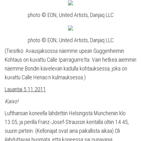
photo © EON, United Artists, Danjaq LLC
photo © EON, United Artists, Danjaq LLC
(Tiesitkö: Avausjaksossa näemme upean Guggenheimin.
Kohtaus on kuvattu Calle Iparraguirre:lta. Vain hetkeä aiemmin
näemme Bondin kävelevän kadulla kohtauksessa, joka on
kuvattu Calle Henao:n kulmauksessa.)
Lauantai 5.11.2011
Kaixo!
Lufthansan koneella lähdettiin Helsingistä Müncheniin klo
13.05, ja perillä Franz-Josef-Straussin kentällä oltiin 14.45,
suurin piirtein. (Kellonajat ovat aina paikallista aikaa) Oli
ilahduttavaa huomata, että koneessa sai punaviiniä