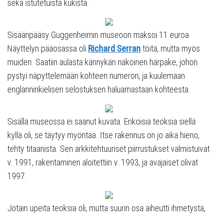
sekä istutetuista kukista.
Sisäänpääsy Guggenheimin museoon maksoi 11 euroa.
Näyttelyn pääosassa oli
Richard
Serran
töitä, mutta myös
muiden. Saatiin aulasta kännykän näköinen härpäke, johon
pystyi näpyttelemään kohteen numeron, ja kuulemaan
englanninkielisen selostuksen haluamastaan kohteesta.
Sisällä museossa ei saanut kuvata. Erikoisia teoksia siellä
kyllä oli, se täytyy myöntää. Itse rakennus on jo aika hieno,
tehty titaanista. Sen arkkitehtuuriset piirrustukset valmistuivat
v. 1991, rakentaminen aloitettiin v. 1993, ja avajaiset olivat
1997.
Jotain upeita teoksia oli, mutta suurin osa aiheutti ihmetystä,