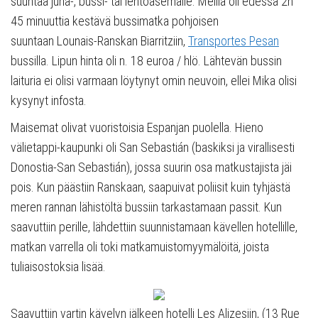
suuntaa juna-, bussi- tai lentoasemalle. Meillä oli edessä 2h
45 minuuttia kestävä bussimatka pohjoisen
suuntaan Lounais-Ranskan Biarritziin,
Transportes Pesan
bussilla. Lipun hinta oli n. 18 euroa / hlö. Lähtevän bussin
laituria ei olisi varmaan löytynyt omin neuvoin, ellei Mika olisi
kysynyt infosta.
Maisemat olivat vuoristoisia Espanjan puolella. Hieno
välietappi-kaupunki oli San Sebastián (baskiksi ja virallisesti
Donostia-San Sebastián), jossa suurin osa matkustajista jäi
pois. Kun päästiin Ranskaan, saapuivat poliisit kuin tyhjästä
meren rannan lähistöltä bussiin tarkastamaan passit. Kun
saavuttiin perille, lähdettiin suunnistamaan kävellen hotellille,
matkan varrella oli toki matkamuistomyymälöitä, joista
tuliaisostoksia lisää.
Saavuttiin vartin kävelyn jälkeen hotelli Les Alizesiin, (13 Rue