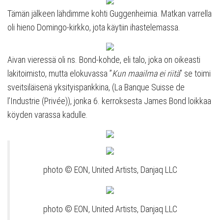
Tämän jälkeen lähdimme kohti Guggenheimia. Matkan varrella
oli hieno Domingo-kirkko, jota käytiin ihastelemassa.
Aivan vieressä oli ns. Bond-kohde, eli talo, joka on oikeasti
lakitoimisto, mutta elokuvassa ”
Kun maailma ei riitä
” se toimi
sveitsiläisenä yksityispankkina, (La Banque Suisse de
l’Industrie (Privée)), jonka 6. kerroksesta James Bond loikkaa
köyden varassa kadulle.
photo © EON, United Artists, Danjaq LLC
photo © EON, United Artists, Danjaq LLC