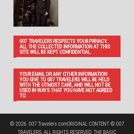
007 TRAVELERS RESPECTS YOUR PRIVACY.
ALL THE COLLECTED INFORMATION AT THIS
SITE WILL BE KEPT CONFIDENTIAL.
YOUR EMAIL OR ANY OTHER INFORMATION
YOU GIVE TO 007 TRAVELERS WILL BE HELD
WITH THE UTMOST CARE, AND WILL NOT BE
USED IN WAYS THAT YOU HAVE NOT AGREED
TO.
© 2026
007 Travelers.com
ORIGINAL CONTENT © 007
TRAVELERS, ALL RIGHTS RESERVED. THE BASIC