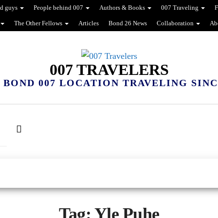
d guys
People behind 007
Authors & Books
007 Traveling
F
The Other Fellows
Articles
Bond 26 News
Collaboration
Ab
007 TRAVELERS
 BOND 007 LOCATION TRAVELING SINCE
Tag:
Yle Puhe