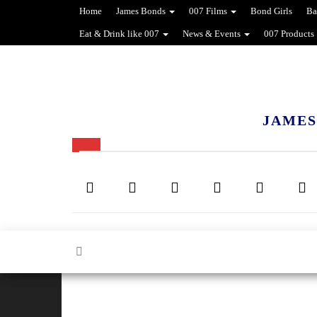
Home
James Bonds
007 Films
Bond Girls
Ba
Eat & Drink like 007
News & Events
007 Products
JAMES