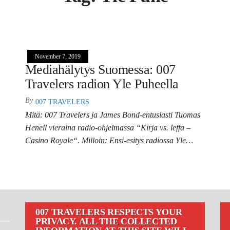
November 7, 2019
Mediahälytys Suomessa: 007
Travelers radion Yle Puheella
By
007 TRAVELERS
Mitä: 007 Travelers ja James Bond-entusiasti Tuomas
Henell vieraina radio-ohjelmassa “Kirja vs. leffa –
Casino Royale“. Milloin: Ensi-esitys radiossa Yle…
007 TRAVELERS RESPECTS YOUR
PRIVACY. ALL THE COLLECTED