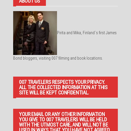
ABOUT US
Pirita and Mika, Finland´s first James
Bond bloggers, visiting 007 filming and book locations.
007 TRAVELERS RESPECTS YOUR PRIVACY.
ALL THE COLLECTED INFORMATION AT THIS
SITE WILL BE KEPT CONFIDENTIAL.
YOUR EMAIL OR ANY OTHER INFORMATION
YOU GIVE TO 007 TRAVELERS WILL BE HELD
WITH THE UTMOST CARE, AND WILL NOT BE
USED IN WAYS THAT YOU HAVE NOT AGREED