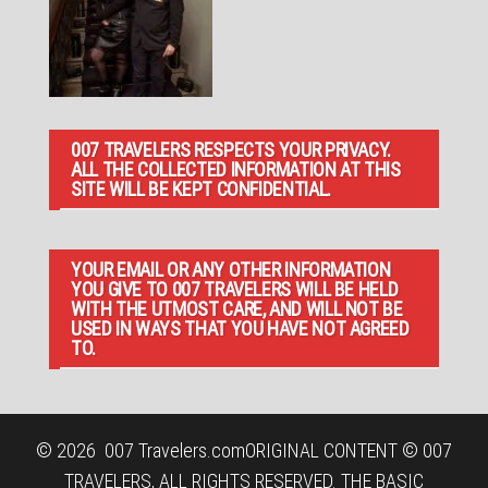
007 TRAVELERS RESPECTS YOUR PRIVACY.
ALL THE COLLECTED INFORMATION AT THIS
SITE WILL BE KEPT CONFIDENTIAL.
YOUR EMAIL OR ANY OTHER INFORMATION
YOU GIVE TO 007 TRAVELERS WILL BE HELD
WITH THE UTMOST CARE, AND WILL NOT BE
USED IN WAYS THAT YOU HAVE NOT AGREED
TO.
© 2026
007 Travelers.com
ORIGINAL CONTENT © 007
TRAVELERS, ALL RIGHTS RESERVED. THE BASIC