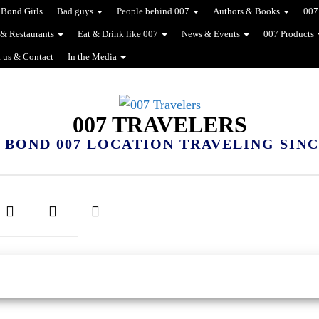
Bond Girls
Bad guys
People behind 007
Authors & Books
007
 & Restaurants
Eat & Drink like 007
News & Events
007 Products
 us & Contact
In the Media
007 TRAVELERS
 BOND 007 LOCATION TRAVELING SINCE