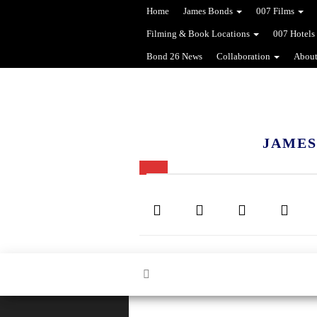
Home
James Bonds
007 Films
Filming & Book Locations
007 Hotels
Bond 26 News
Collaboration
About
JAMES