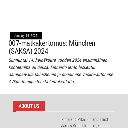
January 14, 2025
007-matkakertomus: München
(SAKSA) 2024
Sunnuntai 14. heinäkuuta Vuoden 2024 ensimmäinen
kohteemme oli Saksa. Finnairin lento laskeutui
aamupäivällä Müncheniin ja noudimme vuokra-automme
AVISin toimipisteestä lentokentältä.…
ABOUT US
Pirita and Mika, Finland´s first
James Bond bloggers, visiting