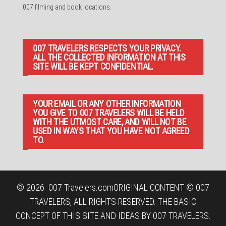
007 filming and book locations.
007 TRAVELERS RESPECTS YOUR PRIVACY.
ALL THE COLLECTED INFORMATION AT THIS
SITE WILL BE KEPT CONFIDENTIAL.
YOUR EMAIL OR ANY OTHER INFORMATION
YOU GIVE TO 007 TRAVELERS WILL BE HELD
WITH THE UTMOST CARE, AND WILL NOT BE
USED IN WAYS THAT YOU HAVE NOT AGREED
TO.
© 2026
007 Travelers.com
ORIGINAL CONTENT © 007
TRAVELERS, ALL RIGHTS RESERVED. THE BASIC
CONCEPT OF THIS SITE AND IDEAS BY 007 TRAVELERS.