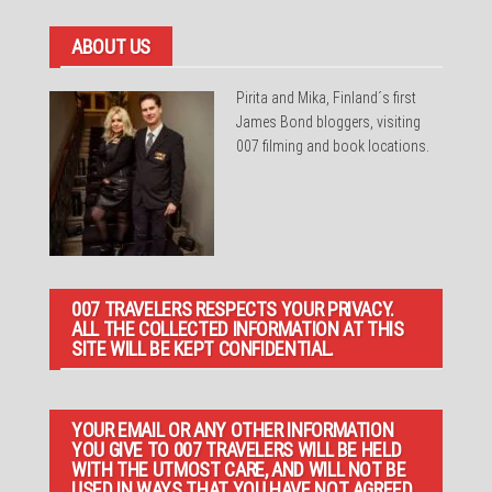
ABOUT US
Pirita and Mika, Finland´s first
James Bond bloggers, visiting
007 filming and book locations.
007 TRAVELERS RESPECTS YOUR PRIVACY.
ALL THE COLLECTED INFORMATION AT THIS
SITE WILL BE KEPT CONFIDENTIAL.
YOUR EMAIL OR ANY OTHER INFORMATION
YOU GIVE TO 007 TRAVELERS WILL BE HELD
WITH THE UTMOST CARE, AND WILL NOT BE
USED IN WAYS THAT YOU HAVE NOT AGREED