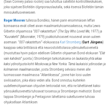
(Sean Connery palasi rooliin) saa tuhottua satelliitin kontrollikeskuksen,
joka sijaitsee Blofeldin öljynporauslautalla, sekä itsensä Blofeldin tämän
minisukellusveneeseen.
Roger Mooren
tullessa Bondiksi, hänen parin ensimmäisen leffan
konnaansa eivät olleet aivan maailmantuhoamisaikeissa, mutta Lewis
Gilbertin ohjaamissa “
007-rakastettuni
” (
The Spy Who Loved Me,
1977) ja
“
Kuuraketti
” (
Moonraker
, 1979) joukkotuhoaseet nousevat aivan uuteen
asemaan. “
007-rakastettuni
“-elokuvassa
Karl Stromberg
(
Curt Jürgens
)
kaappaa sekä brittiläisiä että neuvostoliittolaisia ydinsukellusveneitä
(muistuttaa hyvin paljon edellisen Gilbertin ohjaaman Bond-elokuvan “
Elät
vain kahdesti
” juonta.) Strombergin tarkoituksena on
laukaista yhtä aikaa
kaksi ydinohjusta kohti Moskovaa ja New Yorkia. Tämä laukaisisi ydinsodan ja
kolmannen maailmansodan
, josta Stromberg selviäisi meren alle
luomassaan maailmassa “
Atlantiksessa
“, jonne hän loisi uuden
sivilisaation, joka eläisi veden alla. Bond onnistuu kuitenkin
uudelleenohjaamaan ohjusten lentoradat niin, että ne lähettäneet kaksi
ydinsukellusvenettä tuhoavat toisensa ja Strombergin miehistöt. Bond
tappaa Strombergin ja Pentagonin lähettämä sukellusvene tuhoaa
ohjuksellaan Atlantiksen.