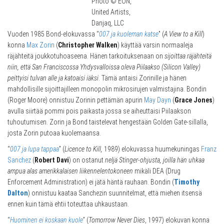
Photo © EON,
United Artists,
Danjaq, LLC
Vuoden 1985 Bond-elokuvassa “
007 ja kuoleman katse
” (
A View to a Kill
)
konna
Max Zorin
(
Christopher Walken
) käyttää varsin normaaleja
räjähteitä joukkotuhoaseena. Hänen tarkoituksenaan on
sijoittaa räjähteitä
niin, että San Franciscossa Yhdysvalloissa oleva Piilaakso (Silicon Valley)
peittyisi tulvan alle ja katoaisi iäksi
. Tämä antaisi Zorinille ja hänen
mahdollisille sijoittajilleen monopolin mikrosirujen valmistajina. Bondin
(Roger Moore) onnistuu Zorinin pettämän apurin
May Dayn
(
Grace Jones
)
avulla siirtää pommi pois paikasta jossa se aiheuttaisi Piilaakson
tuhoutumisen. Zorin ja Bond taistelevat hengestään Golden Gate-sillalla,
josta Zorin putoaa kuolemaansa.
“
007 ja lupa tappaa
” (
Licence to Kill,
1989) elokuvassa huumekuningas
Franz
Sanchez
(
Robert Davi
) on ostanut
neljä Stinger-ohjusta, joilla hän uhkaa
ampua alas amerikkalaisen liikennelentokoneen
mikäli DEA (Drug
Enforcement Administration) ei jätä häntä rauhaan. Bondin (
Timothy
Dalton
) onnistuu kaataa Sanchezin suunnitelmat, että miehen itsensä
ennen kuin tämä ehtii toteuttaa uhkaustaan.
“
Huominen ei koskaan kuole
” (
Tomorrow Never Dies
, 1997) elokuvan konna