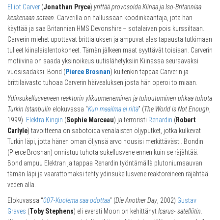
Elliot Carver
(
Jonathan Pryce
)
yrittää provosoida Kiinaa ja Iso-Britanniaa
keskenään sotaan
. Carverilla on hallussaan koodinkääntäjä, jota hän
käyttää ja saa Britannian HMS Devonshire – sotalaivan pois kurssiltaan.
Carverin miehet upottavat brittialuksen ja ampuvat alas tapausta tutkimaan
tulleet kiinalaislentokoneet. Tämän jälkeen maat syyttävät toisiaan. Carverin
motiivina on saada yksinoikeus uutislähetyksiin Kiinassa seuraavaksi
vuosisadaksi. Bond (
Pierce Brosnan
) kuitenkin tappaa Carverin ja
brittilaivasto tuhoaa Carverin häivealuksen josta hän operoi toimiaan.
Ydinsukellusveneen reaktorin ylikuumeneminen ja tuhoutuminen uhkaa tuhota
Turkin Istanbulin
elokuvassa “
Kun maailma ei riitä
” (
The World is Not Enough
,
1999).
Elektra Kingin
(
Sophie Marceau
) ja terroristi
Renardin
(
Robert
Carlyle
) tavoitteena on sabotoida venäläisten öljyputket, jotka kulkevat
Turkin läpi, jotta hänen oman öljynsä arvo nousisi merkittävästi. Bondin
(Pierce Brosnan) onnistuu tuhota sukellusvene ennen kuin se räjähtää.
Bond ampuu Elektran ja tappaa Renardin työntämällä plutoniumsauvan
tämän läpi ja vaarattomaksi tehty ydinsukellusvene reaktoreineen räjähtää
veden alla.
Elokuvassa “
007-Kuolema saa odottaa
” (
Die Another Day
, 2002)
Gustav
Graves
(
Toby Stephens
) eli eversti Moon on kehittänyt
Icarus- satelliitin
.