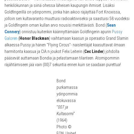
henkilökunnan ja siinä ohessa läheisen kaupungin ihmiset. Lisäksi
Goldfingerillä on ydinpommi, jonka hän aikoo räjäyttää Fort Knoxissa,
jolloin sen kultavaranto muuttuisi radioaktiiviseksi ja saastuisi 58 vuodeksi
ja Goldfingerin oman kullan arvo nousisi merkittävästi. Bond (
Sean
Connery
) onnistuu kuitenkin käännyttämään Goldfingerin apurin
Pussy
Galoren
(
Honor Blackman
) vaihtamaan kaasun ja operaatio Grand Slamin
alkaessa Pussy ja hänen “Flying Circus”- naislentäjät kaasuttavat ilmaan
harmitonta kaasua ja CIA:n joukot Felix Leiterin (
Cec Linder
) johdolla
pääsevät auttamaan Bondia ja pelastamaan tilanteen. Atomipommin
räjähtämiseen jää vain (00)7 sekuntia ennen kuin se saadaan purettua!
Bond
purkamassa
ydinpommia
elokuvassa
“
007 ja
Kultasormi
”
(1964)
Photo ©
EON, United