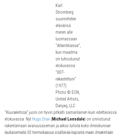
Karl
Stromberg
suunnittelee
elävänsä
meren alle
luomassaan
“
Atlantiksessa
“,
kun maailma
on tuhoutunut
elokuvassa
“
007-
rakastettuni
”
(1977)
Photo © EON,
United Artists,
Danjaq, LLC
“
Kuuraketissa
” juoni on hyvin pitkälti samanlainen kuin edeltävässä
elokuvassa. Nyt
Hugo Drax
(
Michael Lonsdale
) on onnistunut
rakentamaan avaruusaseman ja
aikoo tuhota koko ihmiskunnan
laukaisemalla 50 hermokaasua sisältävää kapselia maan ilmakehään
.