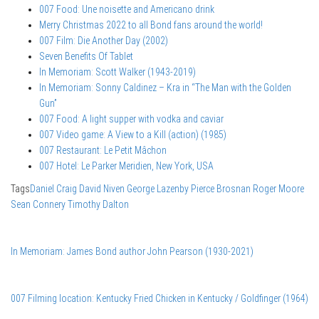
007 Food: Une noisette and Americano drink
Merry Christmas 2022 to all Bond fans around the world!
007 Film: Die Another Day (2002)
Seven Benefits Of Tablet
In Memoriam: Scott Walker (1943-2019)
In Memoriam: Sonny Caldinez – Kra in “The Man with the Golden
Gun”
007 Food: A light supper with vodka and caviar
007 Video game: A View to a Kill (action) (1985)
007 Restaurant: Le Petit Mâchon
007 Hotel: Le Parker Meridien, New York, USA
Tags
Daniel Craig
David Niven
George Lazenby
Pierce Brosnan
Roger Moore
Sean Connery
Timothy Dalton
In Memoriam: James Bond author John Pearson (1930-2021)
007 Filming location: Kentucky Fried Chicken in Kentucky / Goldfinger (1964)