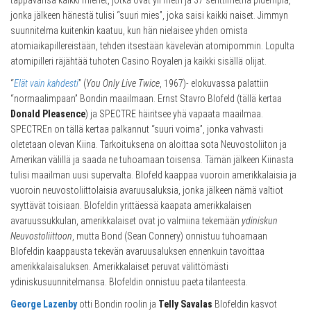
jonka jälkeen hänestä tulisi “suuri mies”, joka saisi kaikki naiset. Jimmyn
suunnitelma kuitenkin kaatuu, kun hän nielaisee yhden omista
atomiaikapillereistään, tehden itsestään kävelevän atomipommin. Lopulta
atomipilleri räjähtää tuhoten Casino Royalen ja kaikki sisällä olijat.
“
Elät vain kahdesti
” (
You Only Live Twice
, 1967)- elokuvassa palattiin
“normaalimpaan” Bondin maailmaan. Ernst Stavro Blofeld (tällä kertaa
Donald Pleasence
) ja SPECTRE häiritsee yhä vapaata maailmaa.
SPECTREn on tällä kertaa palkannut “suuri voima”, jonka vahvasti
oletetaan olevan Kiina. Tarkoituksena on aloittaa sota Neuvostoliiton ja
Amerikan välillä ja saada ne tuhoamaan toisensa. Tämän jälkeen Kiinasta
tulisi maailman uusi supervalta. Blofeld kaappaa vuoroin amerikkalaisia ja
vuoroin neuvostoliittolaisia avaruusaluksia, jonka jälkeen nämä valtiot
syyttävät toisiaan. Blofeldin yrittäessä kaapata amerikkalaisen
avaruussukkulan, amerikkalaiset ovat jo valmiina tekemään
ydiniskun
Neuvostoliittoon
, mutta Bond (Sean Connery) onnistuu tuhoamaan
Blofeldin kaappausta tekevän avaruusaluksen ennenkuin tavoittaa
amerikkalaisaluksen. Amerikkalaiset peruvat välittömästi
ydiniskusuunnitelmansa. Blofeldin onnistuu paeta tilanteesta.
George Lazenby
otti Bondin roolin ja
Telly Savalas
Blofeldin kasvot