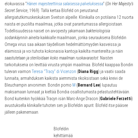
elokuvassa “
Hänen majesteettinsa salaisessa palveluksessa
” (
On Her Majesty’s
Secret Service
, 1969). Tällä kertaa Blofeld on perustanut
allergiatutkimuskeskuksen Sveitsin alpeille. Klinikalla on potilaina 12 nuorta
naista eri puolilta maailmaa, jotka ovat parantumassa allergioistaan.
Todellisuudessa naiset on aivopesty jakamaan
bakteriologisia
sodankäynnin aineita
kaikkialle maailmaan, jonka seurauksena Blofeldin
Omega virus saa aikaan täydellisen hedelmättömyyden kasveissa ja
eläimissä ja voi tuhota kokonaisia kantoja kaikilta mantereilta ja näin
saastutetaan ja steriloidaan koko maailman ruokavarastot
. Naisten
tarkoituksena on levittää virusta ympäri maailmaa. Blofeld kaappaa Bondin
tulevan vaimon
Teresa “Tracy” di Vicenzon
(
Diana Rigg
) ja vaatii saada
lunnaita, armahduksen kaikista aiemmista rikoksistaan sekä kreivi de
Bleuchampin arvonimen. Bondin pomo
M
(
Bernard Lee
) lupautuu
maksamaan lunnaat ja kieltää Bondia osallistumasta pelastustehtävään.
Bond kuitenkin hyökkää Tracyn isän Marc-Ange Dracon (
Gabriele Ferzetti
)
avustuksella klinikalle tuhoten sen ja Blofeldin apurit. Blofeld itse pääsee
jälleen pakenemaan.
Blofeldin
kehittämää