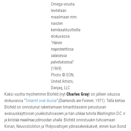
Omega virusta
levitetään
maailmaan mm.
naisten
kemikaalituotteilla
elokuvassa
“
Hänen
majesteettinsa
salaisessa
palveluksessa
”
(1969)
Photo © EON,
United Artists,
Danjaq, LLC
Kaksi vuotta myöhemmin Blofeld (nyt
Charles Gray
) on jälleen iskussa
elokuvassa
“
Timantit ovat ikuisia
” (Diamonds are Forever
, 1971). Tällä kertaa
Blofeld on onnistunut rakentamaan timanttilaseriin perustuvan
avaruuskäyttöisen joukkotuhoaseen ja hän
uhkaa tuhota Washington D.C.:n
ja kiristää maailmaa ydinsodan uhalla
. Blofeld onnistuukin tuhoamaan
Kiinan, Neuvostoliiton ja Yhdysvaltojen ydinasekeskukset, ennen kuin Bond