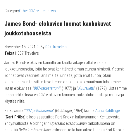
Category
Other 007 related news
James Bond- elokuvien luomat kauhukuvat
joukkotuhoaseista
November 15, 2021
0
By
007 Travelers
Teksti
: 007 Travelers
James Bond- elokuvien konnilla on kautta aikojen ollut erilaisia
joukkotuhoaseita, joita he ovat kehittäneet oman etunsa nimissä. Yleensä
konnat ovat vaatineet länsimailta lunnaita, jotta eivät tuhoa jotain
suurkaupunkia tai sitten tavoitteena on ollut koko maailman tuhoaminen
kuten elokuvissa “
007-rakastettuni
” (1977) ja “
Kuuraketti
” (1979). Listaamme
tässä artikkelissa eri 007-elokuvien konnien joukkotuhoaseita ja motiiveja
käyttää niitä.
Elokuvassa “
007 ja Kultasormi
” (
Goldfinger
, 1964) konna
Auric Goldfinger
(
Gert Fröbe
) aikoo saastuttaa Fort Knoxin kultavarannon Kentuckysta,
Yhdysvalloista. Goldfingerin
Operaatio Grand Slamin
tarkoituksena on
päästää
Delta 9 – hermokaasua
ilmaan, jolla hän aikoo tappaa Fort Knoxin