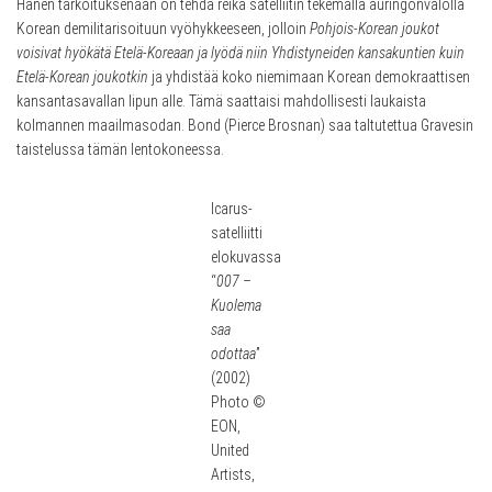
Hänen tarkoituksenaan on tehdä reikä satelliitin tekemällä auringonvalolla
Korean demilitarisoituun vyöhykkeeseen, jolloin
Pohjois-Korean joukot
voisivat hyökätä Etelä-Koreaan ja lyödä niin Yhdistyneiden kansakuntien kuin
Etelä-Korean joukotkin
ja yhdistää koko niemimaan Korean demokraattisen
kansantasavallan lipun alle. Tämä saattaisi mahdollisesti laukaista
kolmannen maailmasodan. Bond (Pierce Brosnan) saa taltutettua Gravesin
taistelussa tämän lentokoneessa.
Icarus-
satelliitti
elokuvassa
“
007 –
Kuolema
saa
odottaa
”
(2002)
Photo ©
EON,
United
Artists,