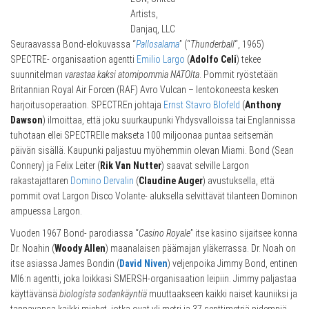
Artists,
Danjaq, LLC
Seuraavassa Bond-elokuvassa “
Pallosalama
” (“
Thunderball
“, 1965)
SPECTRE- organisaation agentti
Emilio Largo
(
Adolfo Celi
) tekee
suunnitelman
varastaa kaksi atomipommia NATOlta
. Pommit ryöstetään
Britannian Royal Air Forcen (RAF) Avro Vulcan – lentokoneesta kesken
harjoitusoperaation. SPECTREn johtaja
Ernst Stavro Blofeld
(
Anthony
Dawson
) ilmoittaa, että joku suurkaupunki Yhdysvalloissa tai Englannissa
tuhotaan ellei SPECTRElle makseta 100 miljoonaa puntaa seitsemän
päivän sisällä. Kaupunki paljastuu myöhemmin olevan Miami. Bond (Sean
Connery) ja Felix Leiter (
Rik Van Nutter
) saavat selville Largon
rakastajattaren
Domino Dervalin
(
Claudine Auger
) avustuksella, että
pommit ovat Largon Disco Volante- aluksella selvittävät tilanteen Dominon
ampuessa Largon.
Vuoden 1967 Bond- parodiassa “
Casino Royale
” itse kasino sijaitsee konna
Dr. Noahin (
Woody Allen
) maanalaisen päämajan yläkerrassa. Dr. Noah on
itse asiassa James Bondin (
David Niven
) veljenpoika Jimmy Bond, entinen
MI6:n agentti, joka loikkasi SMERSH-organisaation leipiin. Jimmy paljastaa
käyttävänsä
biologista sodankäyntiä
muuttaakseen kaikki naiset kauniiksi ja
tappavansa kaikki miehet, jotka ovat yli metri ja 37 senttimetriä pidempiä,