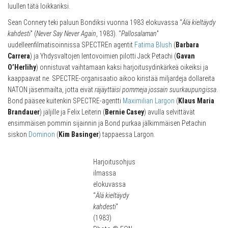
luullen tätä loikkariksi.
Sean Connery teki paluun Bondiksi vuonna 1983 elokuvassa “
Älä kieltäydy
kahdesti
” (
Never Say Never Again
, 1983). “
Pallosalaman
”
uudelleenfilmatisoinnissa SPECTREn agentit
Fatima Blush
(
Barbara
Carrera
) ja Yhdysvaltojen lentovoimien pilotti Jack Petachi (
Gavan
O’Herlihy
) onnistuvat vaihtamaan kaksi harjoitusydinkärkeä oikeiksi ja
kaappaavat ne. SPECTRE-organisaatio aikoo kiristää miljardeja dollareita
NATON jäsenmailta, jotta eivät
räjäyttäisi pommeja jossain suurkaupungissa
.
Bond pääsee kuitenkin SPECTRE-agentti
Maximilian Largon
(
Klaus Maria
Brandauer
) jäljille ja Felix Leiterin (
Bernie Casey
) avulla selvittävät
ensimmäisen pommin sijainnin ja Bond purkaa jälkimmäisen Petachin
siskon
Dominon
(
Kim Basinger
) tappaessa Largon.
Harjoitusohjus
ilmassa
elokuvassa
“
Älä kieltäydy
kahdesti
”
(1983)