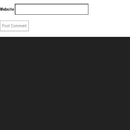
Website
About Us
Pirita and Mika, Finland´s first James Bond bloggers, visiting
007 filming and book locations.
007 Travelers respects your privacy. All the
collected information at this site will be kept
confidential.
Your email or any other information you give to
007 Travelers will be held with the utmost care,