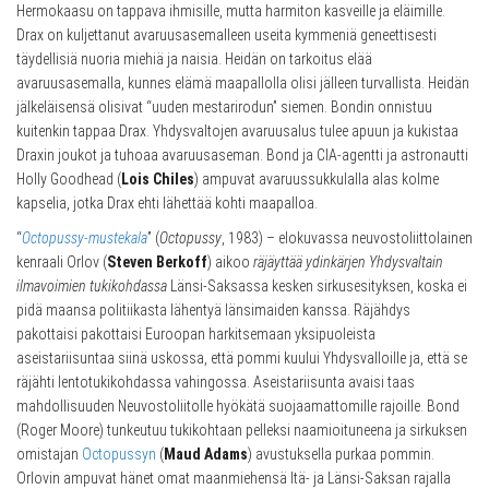
Hermokaasu on tappava ihmisille, mutta harmiton kasveille ja eläimille.
Drax on kuljettanut avaruusasemalleen useita kymmeniä geneettisesti
täydellisiä nuoria miehiä ja naisia. Heidän on tarkoitus elää
avaruusasemalla, kunnes elämä maapallolla olisi jälleen turvallista. Heidän
jälkeläisensä olisivat “uuden mestarirodun” siemen. Bondin onnistuu
kuitenkin tappaa Drax. Yhdysvaltojen avaruusalus tulee apuun ja kukistaa
Draxin joukot ja tuhoaa avaruusaseman. Bond ja CIA-agentti ja astronautti
Holly Goodhead (
Lois Chiles
) ampuvat avaruussukkulalla alas kolme
kapselia, jotka Drax ehti lähettää kohti maapalloa.
“
Octopussy-mustekala
” (
Octopussy
, 1983) – elokuvassa neuvostoliittolainen
kenraali Orlov (
Steven Berkoff
) aikoo
räjäyttää ydinkärjen Yhdysvaltain
ilmavoimien tukikohdassa
Länsi-Saksassa kesken sirkusesityksen, koska ei
pidä maansa politiikasta lähentyä länsimaiden kanssa. Räjähdys
pakottaisi pakottaisi Euroopan harkitsemaan yksipuoleista
aseistariisuntaa siinä uskossa, että pommi kuului Yhdysvalloille ja, että se
räjähti lentotukikohdassa vahingossa. Aseistariisunta avaisi taas
mahdollisuuden Neuvostoliitolle hyökätä suojaamattomille rajoille. Bond
(Roger Moore) tunkeutuu tukikohtaan pelleksi naamioituneena ja sirkuksen
omistajan
Octopussyn
(
Maud Adams
) avustuksella purkaa pommin.
Orlovin ampuvat hänet omat maanmiehensä Itä- ja Länsi-Saksan rajalla