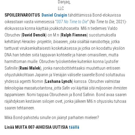
Danjaq,
LLC
SPOILERIVAROITUS
:
Daniel Craigin
tähdittämissä Bond-elokuvissa
oikeastaan vasta viimeisessä “
007 No Time to Die
” (
No Time to Die
, 2021)-
elokuvassa konna käyttää joukkotuhoaseita. MI6:n tiedemies Valdo
Obruchev (
David Dencik
) on M:n (
Ralph Fiennes
) suostumuksella
kehittänyt
Heracles- projektin, bioaseen, joka sisältää nanobotteja
, jotka
tarttuvat viruksenkaltaisesti kosketuksessa ja jotka on koodattu yksilön
DNA:han tehden siitä tappavan kohteelle ja hänen omaisilleen, mutta
harmittoman muille. Obruchev työskentelee kuitenkin konna Lyutsifer
Safinille (
Rami Malek
), jonka nanobottitehtaaksi muutettuun entiseen
ohjustukikohtaan Japanin ja Venäjän väliselle saarelle Bond soluttautuu
yhdessä agentti Nomin (
Lashana Lynch
) kanssa. Obruchev
valmistaa
teknologiaa massatuotantona, jotta Safin voi käyttää sitä miljoonien ihmisten
tappamiseen
. Nomi tappaa Obruchevin ja Bond Safinin. Bond avaa saaren
räjähdyksen kestävien siilojen ovet, jonka jälkeen MI6:n ohjusisku tuhoaa
saaren tehtaineen.
Mikä Bond-pahistelu sinulle on jäänyt parhaiten mieleen?
Lisää MUITA 007-AIHEISIA UUTISIA
täällä