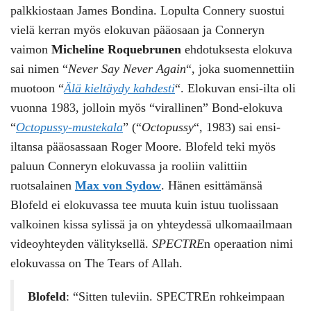
palkkiostaan James Bondina. Lopulta Connery suostui
vielä kerran myös elokuvan pääosaan ja Conneryn
vaimon
Micheline Roquebrunen
ehdotuksesta elokuva
sai nimen “
Never Say Never Again
“, joka suomennettiin
muotoon “
Älä kieltäydy kahdesti
“. Elokuvan ensi-ilta oli
vuonna 1983, jolloin myös “virallinen” Bond-elokuva
“
Octopussy-mustekala
” (“
Octopussy
“, 1983) sai ensi-
iltansa pääosassaan Roger Moore. Blofeld teki myös
paluun Conneryn elokuvassa ja rooliin valittiin
ruotsalainen
Max von Sydow
. Hänen esittämänsä
Blofeld ei elokuvassa tee muuta kuin istuu tuolissaan
valkoinen kissa sylissä ja on yhteydessä ulkomaailmaan
videoyhteyden välityksellä.
SPECTRE
n operaation nimi
elokuvassa on The Tears of Allah.
Blofeld
: “Sitten tuleviin. SPECTREn rohkeimpaan