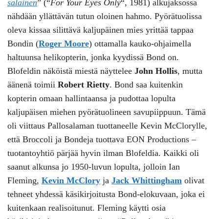
salainen
” (“
For Your Eyes Only
“, 1981) alkujaksossa
nähdään yllättävän tutun oloinen hahmo. Pyörätuolissa
oleva kissaa silittävä kaljupäinen mies yrittää tappaa
Bondin (
Roger Moore
) ottamalla kauko-ohjaimella
haltuunsa helikopterin, jonka kyydissä Bond on.
Blofeldin näköistä miestä näyttelee
John Hollis
, mutta
äänenä toimii
Robert Rietty
. Bond saa kuitenkin
kopterin omaan hallintaansa ja pudottaa lopulta
kaljupäisen miehen pyörätuolineen savupiippuun. Tämä
oli viittaus Pallosalaman tuottaneelle Kevin McClorylle,
että Broccoli ja Bondeja tuottava EON Productions –
tuotantoyhtiö pärjää hyvin ilman Blofeldia. Kaikki oli
saanut alkunsa jo 1950-luvun lopulta, jolloin Ian
Fleming,
Kevin McClory
ja
Jack Whittingham
olivat
tehneet yhdessä käsikirjoitusta Bond-elokuvaan, joka ei
kuitenkaan realisoitunut. Fleming käytti osia