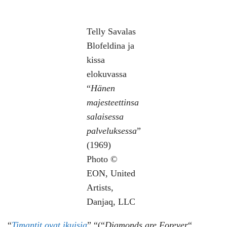
Telly Savalas
Blofeldina ja
kissa
elokuvassa
“
Hänen
majesteettinsa
salaisessa
palveluksessa
”
(1969)
Photo ©
EON, United
Artists,
Danjaq, LLC
“
Timantit ovat ikuisia
” “(“
Diamonds are Forever
“,