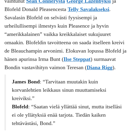
vaihtunut
Sean Connerysta
George Lazenbyksi
ja
Blofeld Donald Pleasencesta
Telly Savalakseksi
.
Savalasin Blofeld on selvästi fyysisempi ja
urheilullisempi ilmestys kuin Pleasence ja hyvin
“amerikkalainen” vaikka kreikkalaiset sukujuuret
omaakin. Blofeldin tavoitteena on saada itselleen kreivi
de Bleauchampin arvonimi. Elokuvan lopussa Blofeld ja
hänen apurinsa Irma Bunt (
Ilse
Steppat
) surmaavat
Bondin vastavihityn vaimon Teresan (
Diana Rigg
).
James Bond
: “Tarvitaan muutakin kuin
korvanlehtien leikkaus sinun muuttamiseksi
kreiviksi.”
Blofeld
: “Saatan vielä yllättää sinut, mutta itselläsi
ei ole yllätyksiä enää tarjota. Tiedän kaiken
tehtävästäsi, Bond.”