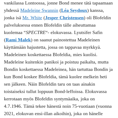
vankilassa Lontoossa, jonne Bond menee tätä tapaamaan
yhdessä
Madeleine Swannin
(
Léa Seydoux
) kanssa,
jonka isä
Mr. White
(
Jesper Christensen
) oli Blofeldin
palveluksessa ennen Blofeldin tälle aiheuttamaa
kuolemaa “
SPECTRE
“- elokuvassa. Lyutsifer Safin
(
Rami Malek
) on saanut painostettua Madeleinen
käyttämään hajustetta, jossa on tappavaa myrkkyä.
Madeleinen koskettaessa Blofeldia, mies kuolisi.
Madeleine kuitenkin panikoi ja poistuu paikalta, mutta
Bondin koskettaessa Madeleinea, hän tartuttaa Bondin ja
kun Bond koskee Blofeldia, tämä kuolee melkein heti
sen jälkeen. Näin Blofeldin taru on taas ainakin
toistaiseksi tullut loppuun Bond-leffoissa. Elokuvassa
kerrotaan myös Blofeldin syntymäaika, joka on
4.7.1946. Tämä tekee hänestä noin 75-vuotiaan (vuonna
2021, elokuvan ensi-illan aikoihin), joka on hänelle