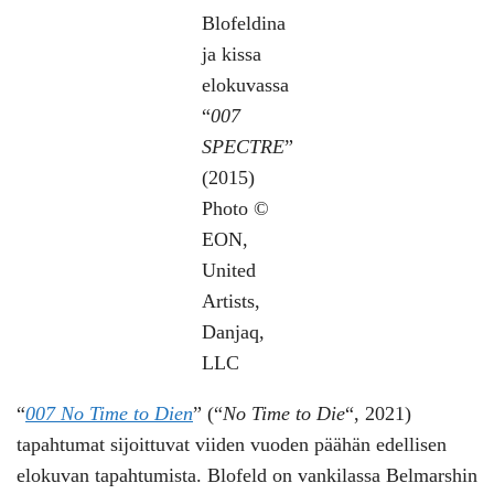
Blofeldina
ja kissa
elokuvassa
“
007
SPECTRE
”
(2015)
Photo ©
EON,
United
Artists,
Danjaq,
LLC
“
007 No Time to Dien
” (“
No Time to Die
“, 2021)
tapahtumat sijoittuvat viiden vuoden päähän edellisen
elokuvan tapahtumista. Blofeld on vankilassa Belmarshin