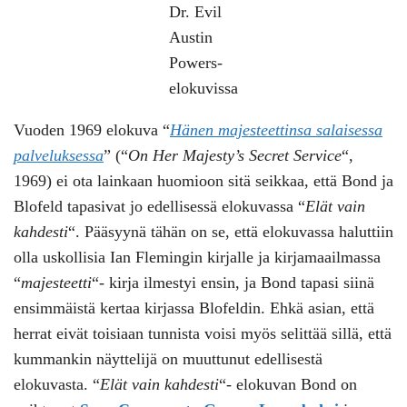
Dr. Evil
Austin
Powers-
elokuvissa
Vuoden 1969 elokuva “
Hänen majesteettinsa salaisessa
palveluksessa
” (“
On Her Majesty’s Secret Service
“,
1969) ei ota lainkaan huomioon sitä seikkaa, että Bond ja
Blofeld tapasivat jo edellisessä elokuvassa “
Elät vain
kahdesti
“. Pääsyynä tähän on se, että elokuvassa haluttiin
olla uskollisia Ian Flemingin kirjalle ja kirjamaailmassa
“
majesteetti
“- kirja ilmestyi ensin, ja Bond tapasi siinä
ensimmäistä kertaa kirjassa Blofeldin. Ehkä asian, että
herrat eivät toisiaan tunnista voisi myös selittää sillä, että
kummankin näyttelijä on muuttunut edellisestä
elokuvasta. “
Elät vain kahdesti
“- elokuvan Bond on