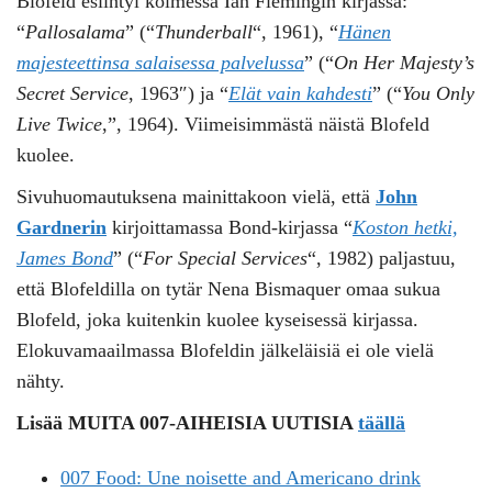
Blofeld esiintyi kolmessa Ian Flemingin kirjassa:
“
Pallosalama
” (“
Thunderball
“, 1961), “
Hänen
majesteettinsa salaisessa palvelussa
” (“
On Her Majesty’s
Secret Service
, 1963″) ja “
Elät vain kahdesti
” (“
You Only
Live Twice
,”, 1964). Viimeisimmästä näistä Blofeld
kuolee.
Sivuhuomautuksena mainittakoon vielä, että
John
Gardnerin
kirjoittamassa Bond-kirjassa “
Koston hetki,
James Bond
” (“
For Special Services
“, 1982) paljastuu,
että Blofeldilla on tytär Nena Bismaquer omaa sukua
Blofeld, joka kuitenkin kuolee kyseisessä kirjassa.
Elokuvamaailmassa Blofeldin jälkeläisiä ei ole vielä
nähty.
Lisää MUITA 007-AIHEISIA UUTISIA
täällä
007 Food: Une noisette and Americano drink