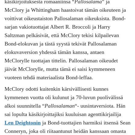
käsikirjoituksesta romaaniinsa “
Pallosalama
” ja
McClory ja Whittingham haastoivat tämän oikeuteen ja
voittivat oikeustaiston Pallosalaman oikeuksista. Bond-
sarjan vakiotuottajat Albert R. Broccoli ja Harry
Saltzman pelkäsivät, että McClory tekisi kilpailevan
Bond-elokuvan ja tästä syystä tekivät Pallosalaman
elokuvaversion yhdessä tämän kanssa, antaen
McClorylle tuottajan tittelin. Pallosalaman oikeudet
jäivät McClorylle, mutta tämä ei saisi kymmeneen
vuoteen tehdä materiaalista Bond-leffaa.
McClory odotti kuitenkin kärsivällisesti kunnes
kymmenen vuotta oli kulunut ja 70-luvun puolivälissä
alkoi suunnitella “
Pallosalaman
“- uusintaversiota. Hän
sai lopulta käsikirjoittajiksi kuuluisan agenttikirjailija
Len Deightonin
ja Bond-tuottajien harmiksi itsensä Sean
Conneryn, joka oli riitaantunut heidän kanssaan omasta