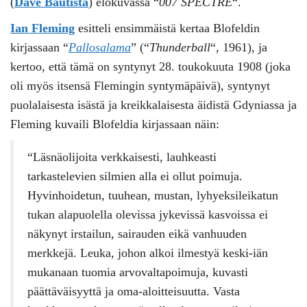
(
Dave Bautista
) elokuvassa “
007
SPECTRE
“.
Ian Fleming
esitteli ensimmäistä kertaa Blofeldin
kirjassaan “
Pallosalama
” (“
Thunderball
“, 1961), ja
kertoo, että tämä on syntynyt 28. toukokuuta 1908 (joka
oli myös itsensä Flemingin syntymäpäivä), syntynyt
puolalaisesta isästä ja kreikkalaisesta äidistä Gdyniassa ja
Fleming kuvaili Blofeldia kirjassaan näin:
“Läsnäolijoita verkkaisesti, lauhkeasti
tarkastelevien silmien alla ei ollut poimuja.
Hyvinhoidetun, tuuhean, mustan, lyhyeksileikatun
tukan alapuolella olevissa jykevissä kasvoissa ei
näkynyt irstailun, sairauden eikä vanhuuden
merkkejä. Leuka, johon alkoi ilmestyä keski-iän
mukanaan tuomia arvovaltapoimuja, kuvasti
päättäväisyyttä ja oma-aloitteisuutta. Vasta